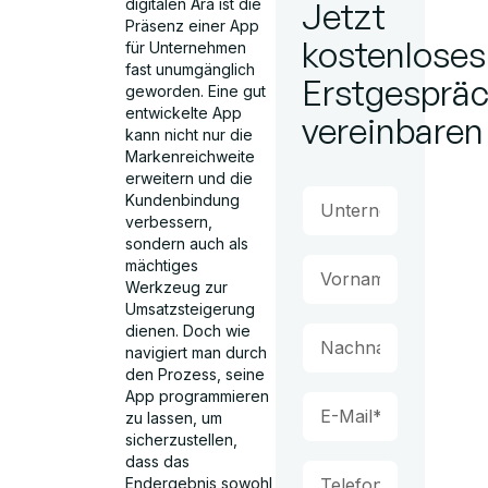
digitalen Ära ist die
Jetzt
Präsenz einer App
kostenloses
für Unternehmen
fast unumgänglich
Erstgesprä
geworden. Eine gut
entwickelte App
vereinbaren
kann nicht nur die
Markenreichweite
erweitern und die
Kundenbindung
verbessern,
sondern auch als
mächtiges
Werkzeug zur
Umsatzsteigerung
dienen. Doch wie
navigiert man durch
den Prozess, seine
App programmieren
zu lassen, um
sicherzustellen,
dass das
Endergebnis sowohl