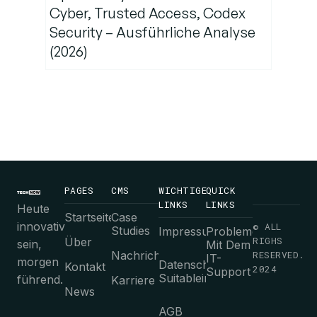
Cyber, Trusted Access, Codex
Security – Ausführliche Analyse
(2026)
PAGES
CMS
WICHTIGE
QUICK
LINKS
LINKS
Heute
Startseite
Case
innovativ
© ALL
Studies
Impressum
Probleme
RIGHS
Über
sein,
Mit Dem
Nachrichten
RESERVED.
IT-
morgen
Datenschutz-
Kontakt
2024
Support
Suitableimmungen
führend.
Karriere
News
AGB