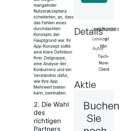
mangelnder
Nutzerakzeptanz
scheiterten, an, dass
das Fehlen eines
Details
durchdachten
Veröffentlicht
15.11.2025
Konzepts der
Lesezeit
3
Hauptgrund war. Ihr
Min
App-Konzept sollte
Autor
eine klare Definition
Tech-
Ihrer Zielgruppe,
Now-
eine Analyse der
Client
Konkurrenz und ein
Verständnis dafür,
Aktie
wie Ihre App
Mehrwert bieten
kann, beinhalten.
Buchen
2. Die Wahl
des
Sie
richtigen
noch
Partners