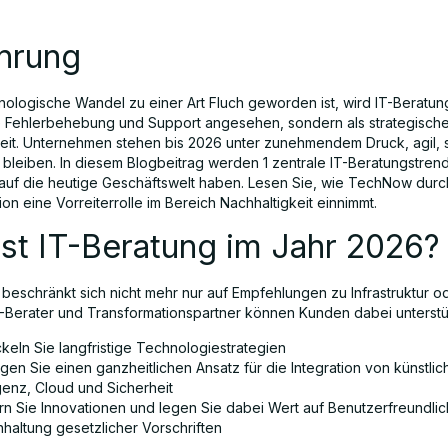
ührung
nologische Wandel zu einer Art Fluch geworden ist, wird IT-Beratun
ne Fehlerbehebung und Support angesehen, sondern als strategisch
it. Unternehmen stehen bis 2026 unter zunehmendem Druck, agil, 
 bleiben. In diesem Blogbeitrag werden 1 zentrale IT-Beratungstrends
s auf die heutige Geschäftswelt haben. Lesen Sie, wie TechNow durch
on eine Vorreiterrolle im Bereich Nachhaltigkeit einnimmt.
st IT-Beratung im Jahr 2026?
 beschränkt sich nicht mehr nur auf Empfehlungen zu Infrastruktur o
T-Berater und Transformationspartner können Kunden dabei unterstü
keln Sie langfristige Technologiestrategien
gen Sie einen ganzheitlichen Ansatz für die Integration von künstlic
igenz, Cloud und Sicherheit
rn Sie Innovationen und legen Sie dabei Wert auf Benutzerfreundlic
nhaltung gesetzlicher Vorschriften