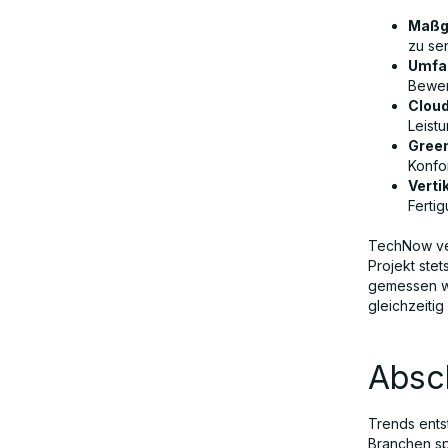
Maßg
zu se
Umfa
Bewert
Cloud
Leistu
Gree
Konfor
Verti
Ferti
TechNow ver
Projekt ste
gemessen wir
gleichzeitig
Absc
Trends ents
Branchen sp