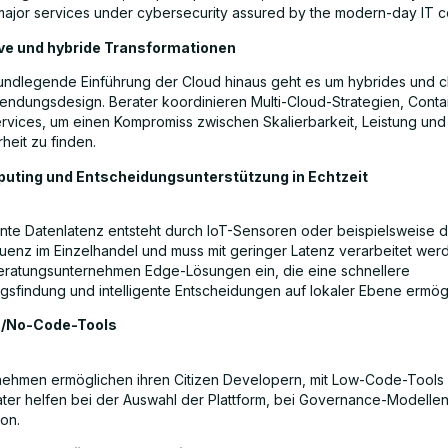
ajor services under cybersecurity assured by the modern-day IT co
ve und hybride Transformationen
undlegende Einführung der Cloud hinaus geht es um hybrides und c
endungsdesign. Berater koordinieren Multi-Cloud-Strategien, Conta
rvices, um einen Kompromiss zwischen Skalierbarkeit, Leistung und
rheit zu finden.
ting und Entscheidungsunterstützung in Echtzeit
te Datenlatenz entsteht durch IoT-Sensoren oder beispielsweise 
enz im Einzelhandel und muss mit geringer Latenz verarbeitet wer
eratungsunternehmen Edge-Lösungen ein, die eine schnellere
gsfindung und intelligente Entscheidungen auf lokaler Ebene ermög
/No-Code-Tools
nehmen ermöglichen ihren Citizen Developern, mit Low-Code-Tools 
rater helfen bei der Auswahl der Plattform, bei Governance-Modelle
ion.