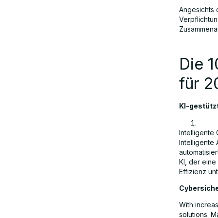
Angesichts 
Verpflichtu
Zusammenarb
Abschließende Gedanken
Die 1
für 
KI-gestütz
Intelligent
Intelligent
automatisie
KI, der ein
Effizienz unt
Cybersiche
With increa
solutions. 