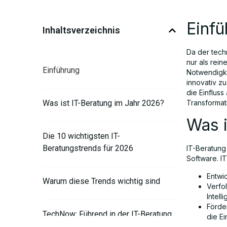
Einf
Inhaltsverzeichnis
Da der tech
nur als rei
Einführung
Notwendigke
innovativ zu
die Einflus
Was ist IT-Beratung im Jahr 2026?
Transformati
Was i
Die 10 wichtigsten IT-
Beratungstrends für 2026
IT-Beratung
Software. I
Entwic
Warum diese Trends wichtig sind
Verfol
Intell
Förde
TechNow: Führend in der IT-Beratung
die Ei
der nächsten Generation