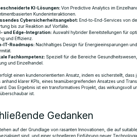
eschneiderte KI-Lösungen:
Von Predictive Analytics im Einzelhand
ntimentbasierten Kundeninteraktionen.
ssendes Cybersicherheitsangebot:
End-to-End-Services von de
ung bis zur Reaktion auf Vorfälle.
- und Edge-Integration:
Auswahl hybrider Bereitstellungen für opt
ng und Effizienz.
n-IT-Roadmaps:
Nachhaltiges Design für Energieeinsparungen un
mität.
kale Fachkompetenz:
Speziell für die Bereiche Gesundheitswesen,
gung und Einzelhandel.
folgt einen kundenorientierten Ansatz, indem es sicherstellt, dass 
ts anhand klarer KPIs, eines teamübergreifenden Ansatzes und Tran
d. Das Ergebnis ist ein transformatives Projekt, das wirkungsvoll u
 überschaubar ist.
hließende Gedanken
tehen auf der Grundlage von rasanten Innovationen, die auf suitabl
ezialisiert sind, und einer schnelleren Einführung neuer Technologi