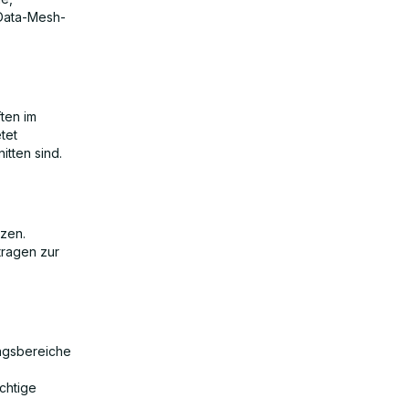
 Data-Mesh-
ften im
tet
tten sind.
tzen.
tragen zur
ngsbereiche
chtige