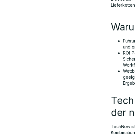
Lieferkette
Waru
Führu
und e
ROI-P
Siche
Workf
Wettb
geeig
Ergebn
Tech
der 
TechNow ist
Kombination