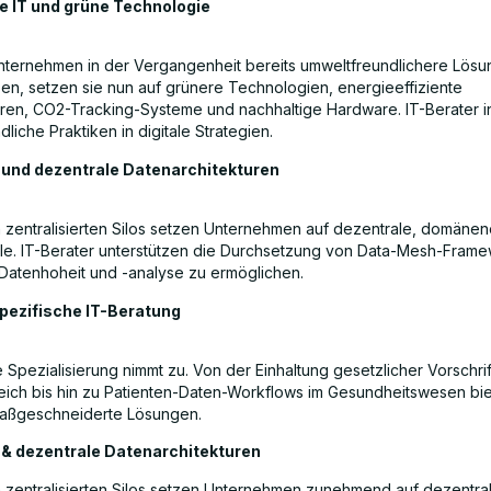
e IT und grüne Technologie
ernehmen in der Vergangenheit bereits umweltfreundlichere Lös
ben, setzen sie nun auf grünere Technologien, energieeffiziente
en, CO2-Tracking-Systeme und nachhaltige Hardware. IT-Berater i
liche Praktiken in digitale Strategien.
und dezentrale Datenarchitekturen
n zentralisierten Silos setzen Unternehmen auf dezentrale, domäneno
e. IT-Berater unterstützen die Durchsetzung von Data-Mesh-Frame
 Datenhoheit und -analyse zu ermöglichen.
ezifische IT-Beratung
e Spezialisierung nimmt zu. Von der Einhaltung gesetzlicher Vorschri
eich bis hin zu Patienten-Daten-Workflows im Gesundheitswesen bie
ßgeschneiderte Lösungen.
& dezentrale Datenarchitekturen
n zentralisierten Silos setzen Unternehmen zunehmend auf dezentra