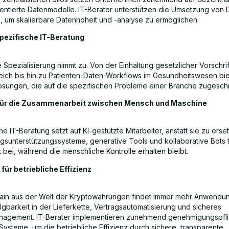
ntierte Datenmodelle. IT-Berater unterstützen die Umsetzung von
 um skalierbare Datenhoheit und -analyse zu ermöglichen.
ezifische IT-Beratung
e Spezialisierung nimmt zu. Von der Einhaltung gesetzlicher Vorschri
eich bis hin zu Patienten-Daten-Workflows im Gesundheitswesen bie
ungen, die auf die spezifischen Probleme einer Branche zugeschni
 für die Zusammenarbeit zwischen Mensch und Maschine
iche IT-Beratung setzt auf KI-gestützte Mitarbeiter, anstatt sie zu erse
gsunterstützungssysteme, generative Tools und kollaborative Bots 
t bei, während die menschliche Kontrolle erhalten bleibt.
für betriebliche Effizienz
ain aus der Welt der Kryptowährungen findet immer mehr Anwendu
gbarkeit in der Lieferkette, Vertragsautomatisierung und sicheres
anagement. IT-Berater implementieren zunehmend genehmigungspfli
Systeme, um die betriebliche Effizienz durch sichere, transparente