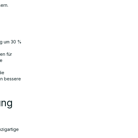
ern.
ng um 30 %
en für
te
die
en bessere
ung
nzigartige