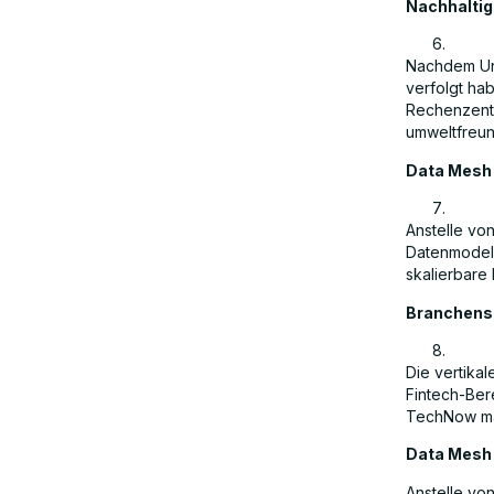
Nachhaltig
Nachdem Unt
verfolgt ha
Rechenzentr
umweltfreund
Data Mesh 
Anstelle vo
Datenmodell
skalierbare
Branchensp
Die vertikal
Fintech-Ber
TechNow ma
Data Mesh 
Anstelle vo