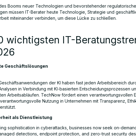
des Booms neuer Technologien und bevorstehender regulatorische
ngen müssen IT-Berater heute Technologie, Strategie und geschäftl
eit miteinander verbinden, um diese Lücke zu schließen.
0 wichtigsten IT-Beratungstr
2026
te Geschäftslösungen
e Geschäftsanwendungen der KI haben fast jeden Arbeitsbereich du
e Analysen in Verbindung mit KI-basierten Entscheidungsprozessen u
rten Arbeitsabläufen. TechNow fördert einen verantwortungsvollen E
e verantwortungsvolle Nutzung in Unternehmen mit Transparenz, Ethi
erstützt.
rheit als Dienstleistung
sing sophistication in cyberattacks, businesses now seek on-demand
Managed detections, endpoint protection, and zero-trust security des