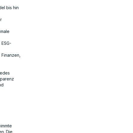
el bis hin
r
imale
d ESG-
 Finanzen,
jedes
sparenz
nd
eimmte
en. Die