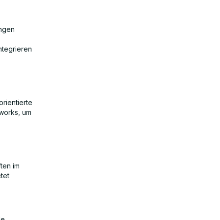
ungen
ntegrieren
rientierte
works, um
ften im
tet
le,