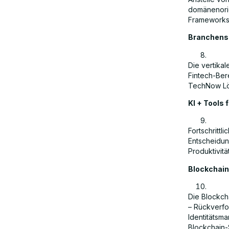
domänenorie
Frameworks,
Branchensp
Die vertikal
Fintech-Ber
TechNow Lös
KI + Tools
Fortschrittl
Entscheidun
Produktivitä
Blockchain 
Die Blockch
– Rückverfol
Identitätsm
Blockchain-