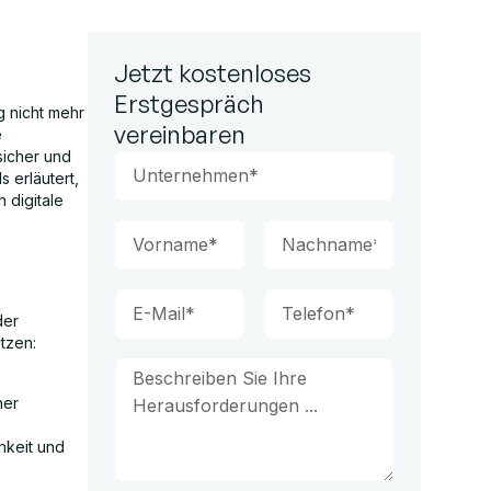
Jetzt kostenloses
Erstgespräch
g nicht mehr
vereinbaren
e
sicher und
 erläutert,
 digitale
der
tzen:
her
hkeit und