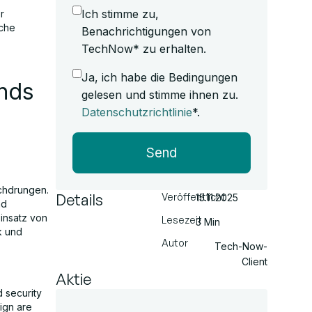
Ich stimme zu,
r
iche
Benachrichtigungen von
TechNow* zu erhalten.
Ja, ich habe die Bedingungen
ends
gelesen und stimme ihnen zu.
Datenschutzrichtlinie
*.
Send
rchdrungen.
Details
Veröffentlicht
15.11.2025
nd
insatz von
Lesezeit
3 Min
k und
Autor
Tech-Now-
Client
Aktie
 security
ign are