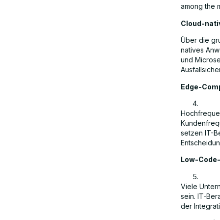
among the m
Cloud-nati
Über die gr
natives Anw
und Microse
Ausfallsiche
Edge-Compu
Hochfrequen
Kundenfrequ
setzen IT-B
Entscheidun
Low-Code-
Viele Unter
sein. IT-Be
der Integrat