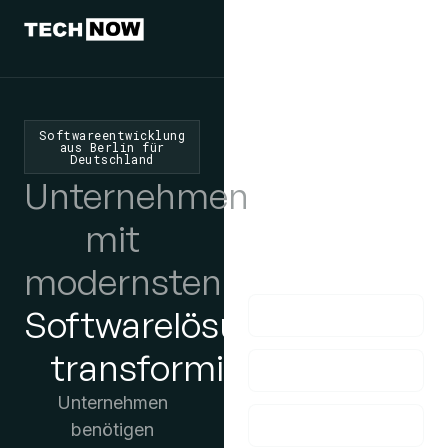
Wir würden
uns freuen,
von Ihnen zu
Softwareentwicklung
hören
aus Berlin für
Deutschland
Unternehmen
Wenn Sie Fragen
haben, nehmen Sie
mit
bitte Kontakt mit uns
auf!
modernsten
Softwarelösungen
transformieren
Unternehmen
benötigen