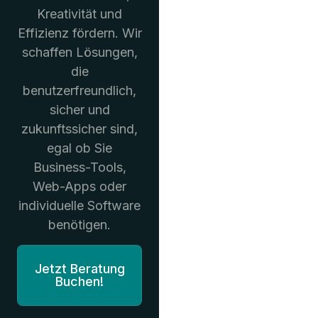
Kreativität und
Effizienz fördern. Wir
schaffen Lösungen,
die
benutzerfreundlich,
sicher und
zukunftssicher sind,
egal ob Sie
Business-Tools,
Web-Apps oder
individuelle Software
benötigen.
Jetzt Beratung
Buchen!