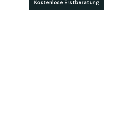
Kostenlose Erstberatung
SOFTWARE-ENTWICKLUNG
Warum ist
Softwareentwicklung
immer noch
so wichtig?
Die
Softwareentwicklung
bleibt für Unternehmen
von entscheidender
Bedeutung, weil:
Optimiert Abläufe
–
Maßgeschneiderte
Software automatisiert