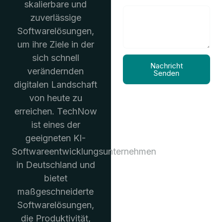
skalierbare und
zuverlässige
Softwarelösungen,
um ihre Ziele in der
sich schnell
Nachricht
verändernden
Senden
digitalen Landschaft
von heute zu
erreichen. TechNow
ist eines der
geeigneten KI-
Softwareentwicklungsunternehmen
in Deutschland und
bietet
maßgeschneiderte
Softwarelösungen,
die Produktivität,