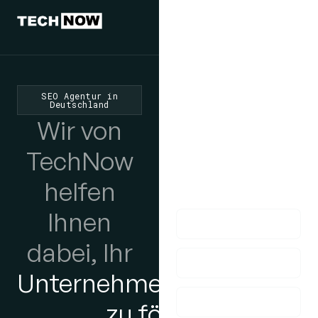
Wir würden
uns freuen,
von Ihnen zu
SEO Agentur in
hören
Deutschland
Wir von
Wenn Sie Fragen
haben, nehmen Sie
TechNow
bitte Kontakt mit uns
helfen
auf!
Ihnen
dabei, Ihr
Unternehmenswachstum
zu fördern