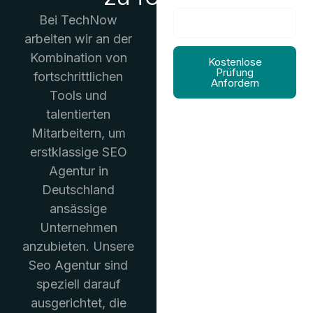
Bei TechNow
arbeiten wir an der
Kombination von
Kostenlose
Prüfung
fortschrittlichen
Anfordern
Tools und
talentierten
Mitarbeitern, um
erstklassige SEO
Agentur in
Deutschland
ansässige
Unternehmen
anzubieten. Unsere
Seo Agentur sind
speziell darauf
ausgerichtet, die