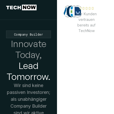
50+ Kunden
vertrauen
bereits auf
TechNow
Company Builder
Innovate
Today,
Lead
Tomorrow.
Wir sind keine
passiven Investoren;
als unabhängiger
Company Builder
sind wir aktive