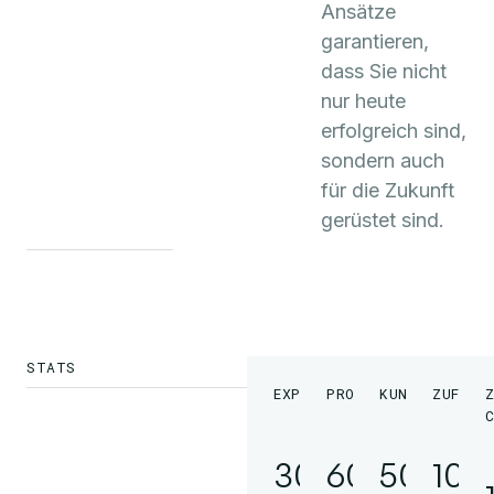
Ansätze
garantieren,
dass Sie nicht
nur heute
erfolgreich sind,
sondern auch
für die Zukunft
gerüstet sind.
STATS
EXPERTEN
PROJEKTE
KUNDEN
ZUFRIE
Z
30+
60+
50+
10