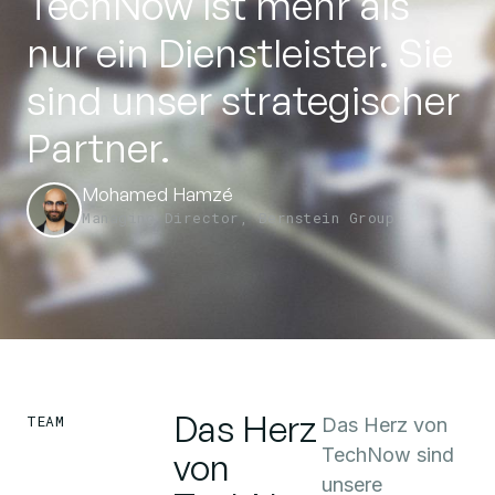
TechNow ist mehr als
nur ein Dienstleister. Sie
sind unser strategischer
Partner.
Mohamed Hamzé
Managing Director, Bernstein Group
Das Herz
TEAM
Das Herz von
TechNow sind
von
unsere