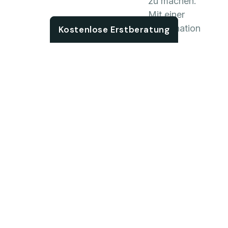
zu machen.
Mit einer
Chat with us
Kombination
Kostenlose Erstberatung
aus
Fachwissen,
Kreativität und
einem
unermüdlichen
Engagement für
den Erfolg
unserer Kunden
setzen wir uns
dafür ein, nicht
nur Ihre
Erwartungen zu
erfüllen,
sondern diese