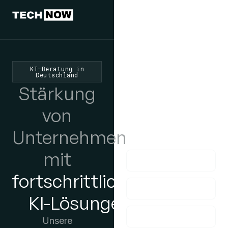
Wir würden
uns freuen,
von Ihnen zu
KI-Beratung in
hören
Deutschland
Stärkung
Wenn Sie Fragen
haben, nehmen Sie
von
bitte Kontakt mit uns
Unternehmen
auf!
mit
fortschrittlichen
KI-Lösungen
Unsere