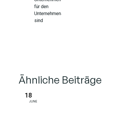
für den
Unternehmensaufbau
sind
Was tun
Unternehmensgründer
also?
Warum dies
Ähnliche Beiträge
für Ihr
Unternehmen
gerade jetzt
18
wichtig ist
JUNE
Warum
TechNow den