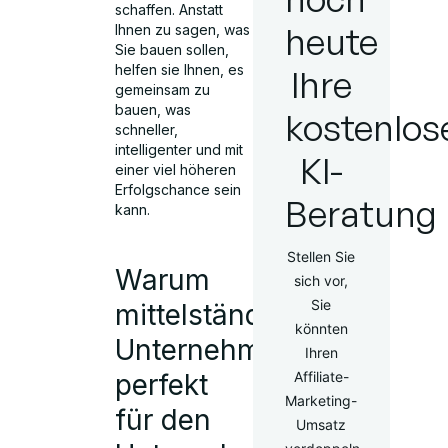
schaffen. Anstatt
heute
Ihnen zu sagen, was
Sie bauen sollen,
helfen sie Ihnen, es
Ihre
gemeinsam zu
bauen, was
kostenlos
schneller,
intelligenter und mit
KI-
einer viel höheren
Erfolgschance sein
Beratung
kann.
Stellen Sie
Warum
sich vor,
Sie
mittelständische
könnten
Unternehmen
Ihren
perfekt
Affiliate-
Marketing-
für den
Umsatz