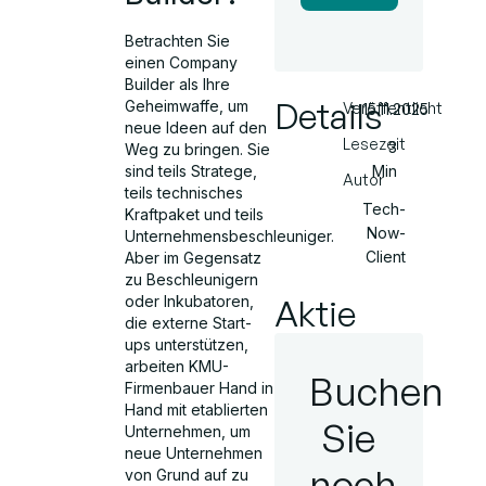
Betrachten Sie
einen Company
Builder als Ihre
Details
Geheimwaffe, um
Veröffentlicht
15.11.2025
neue Ideen auf den
Lesezeit
3
Weg zu bringen. Sie
Min
sind teils Stratege,
Autor
teils technisches
Tech-
Kraftpaket und teils
Now-
Unternehmensbeschleuniger.
Client
Aber im Gegensatz
zu Beschleunigern
Aktie
oder Inkubatoren,
die externe Start-
ups unterstützen,
arbeiten KMU-
Buchen
Firmenbauer Hand in
Hand mit etablierten
Sie
Unternehmen, um
neue Unternehmen
noch
von Grund auf zu