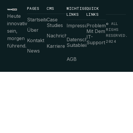
PAGES
CMS
WICHTIGE
QUICK
LINKS
LINKS
Heute
Startseite
Case
innovativ
© ALL
Studies
Impressum
Probleme
RIGHS
Über
sein,
Mit Dem
Nachrichten
RESERVED.
IT-
morgen
Datenschutz-
Kontakt
2024
Support
Suitableimmungen
führend.
Karriere
News
AGB