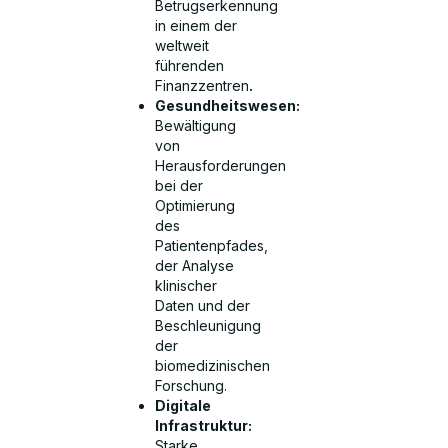
Betrugserkennung
in einem der
weltweit
führenden
Finanzzentren
.
Gesundheitswesen:
Bewältigung
von
Herausforderungen
bei der
Optimierung
des
Patientenpfades,
der Analyse
klinischer
Daten und der
Beschleunigung
der
biomedizinischen
Forschung.
Digitale
Infrastruktur:
Starke