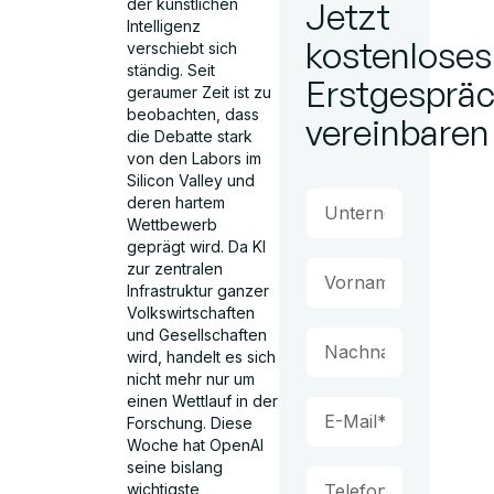
der künstlichen
Jetzt
Intelligenz
kostenloses
verschiebt sich
ständig. Seit
Erstgesprä
geraumer Zeit ist zu
beobachten, dass
vereinbaren
die Debatte stark
von den Labors im
Silicon Valley und
deren hartem
Wettbewerb
geprägt wird. Da KI
zur zentralen
Infrastruktur ganzer
Volkswirtschaften
und Gesellschaften
wird, handelt es sich
nicht mehr nur um
einen Wettlauf in der
Forschung. Diese
Woche hat OpenAI
seine bislang
wichtigste