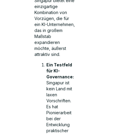
Singapur bietet eine
einzigartige
Kombination von
Vorzügen, die für
ein KI-Unternehmen,
das in großem
Maßstab
expandieren
möchte, äußerst
attraktiv sind.
Ein Testfeld
für KI-
Governance:
Singapur ist
kein Land mit
laxen
Vorschriften.
Es hat
Pionierarbeit
bei der
Entwicklung
praktischer