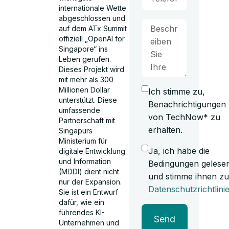
internationale Wette
abgeschlossen und
auf dem ATx Summit
offiziell „OpenAI for
Singapore“ ins
Leben gerufen.
Dieses Projekt wird
mit mehr als 300
Millionen Dollar
Ich stimme zu,
unterstützt. Diese
Benachrichtigungen
umfassende
von TechNow* zu
Partnerschaft mit
erhalten.
Singapurs
Ministerium für
Ja, ich habe die
digitale Entwicklung
und Information
Bedingungen gelese
(MDDI) dient nicht
und stimme ihnen zu
nur der Expansion.
Datenschutzrichtlini
Sie ist ein Entwurf
dafür, wie ein
führendes KI-
Send
Unternehmen und