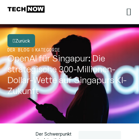
Zurück
DER BLOG
KATEGORIE
OpenAI für Singapur: Die
strategische 300-Millionen-
Dollar-Wette auf Singapurs KI-
Zukunft
Der Schwerpunkt