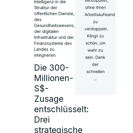
verdoppeln,
Intelligenz in die
ohne Ihren
Struktur der
öffentlichen Dienste,
Arbeitsaufwand
des
zu
Gesundheitswesens,
verdoppeln.
der digitalen
Klingt zu
Infrastruktur und der
schön, um
Finanzsysteme des
Landes zu
wahr zu
integrieren.
sein. Dank
der
Die 300-
schnellen
Millionen-
…
S$-
Zusage
entschlüsselt:
Drei
strategische