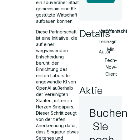
ein souveräner Staat
gemeinsam eine KI-
gestützte Wirtschaft
aufbauen können.
Details
Veröffentlicht
23.05.2026
Diese Partnerschaft
ist eine Initiative, die
Lesezeit
3
auf einer
Min
wegweisenden
Autor
Entscheidung
Tech-
beruht: der
Now-
Einrichtung des
Client
ersten Labors für
angewandte KI von
Aktie
OpenAI außerhalb
der Vereinigten
Staaten, mitten im
Herzen Singapurs.
Buchen
Dieser Schritt zeugt
von der tiefen
Sie
Anerkennung dafür,
dass Singapur etwas
noch
Seltenes und