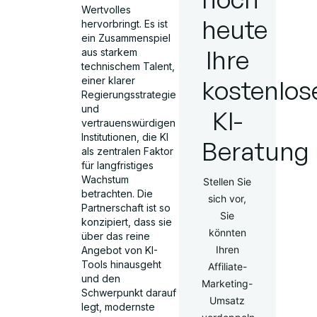
Wertvolles
heute
hervorbringt. Es ist
ein Zusammenspiel
Ihre
aus starkem
technischem Talent,
kostenlos
einer klarer
Regierungsstrategie
und
KI-
vertrauenswürdigen
Institutionen, die KI
Beratung
als zentralen Faktor
für langfristiges
Wachstum
Stellen Sie
betrachten. Die
sich vor,
Partnerschaft ist so
Sie
konzipiert, dass sie
könnten
über das reine
Ihren
Angebot von KI-
Tools hinausgeht
Affiliate-
und den
Marketing-
Schwerpunkt darauf
Umsatz
legt, modernste