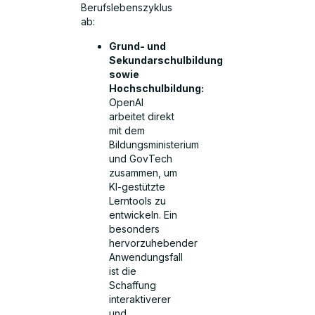
Berufslebenszyklus
ab:
Grund- und
Sekundarschulbildung
sowie
Hochschulbildung:
OpenAI
arbeitet direkt
mit dem
Bildungsministerium
und GovTech
zusammen, um
KI-gestützte
Lerntools zu
entwickeln. Ein
besonders
hervorzuhebender
Anwendungsfall
ist die
Schaffung
interaktiverer
und