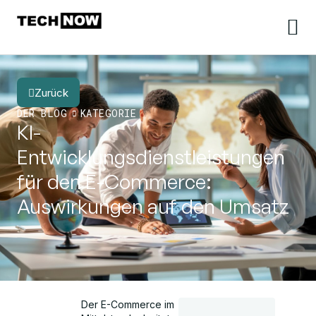
Zurück
DER BLOG
KATEGORIE
KI-
Entwicklungsdienstleistungen
für den E-Commerce:
Auswirkungen auf den Umsatz
Der E-Commerce im