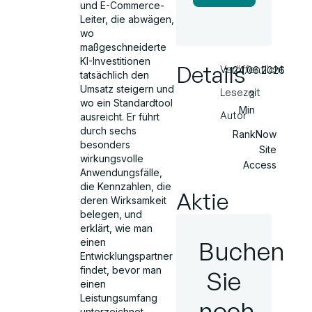
und E-Commerce-
Leiter, die abwägen,
wo
maßgeschneiderte
KI-Investitionen
Details
Veröffentlicht
24.06.2026
tatsächlich den
Umsatz steigern und
Lesezeit
3
wo ein Standardtool
Min
Autor
ausreicht. Er führt
durch sechs
RankNow
besonders
Site
wirkungsvolle
Access
Anwendungsfälle,
die Kennzahlen, die
Aktie
deren Wirksamkeit
belegen, und
erklärt, wie man
Buchen
einen
Entwicklungspartner
findet, bevor man
Sie
einen
Leistungsumfang
noch
unterzeichnet.