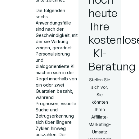
heute
Die folgenden
sechs
Ihre
Anwendungsfälle
sind nach der
kostenlos
Geschwindigkeit, mit
der sie Wirkung
zeigen, geordnet.
KI-
Personalisierung
und
Beratung
dialogorientierte KI
machen sich in der
Regel innerhalb von
Stellen Sie
ein oder zwei
sich vor,
Quartalen bezahlt,
Sie
während
könnten
Prognosen, visuelle
Ihren
Suche und
Betrugserkennung
Affiliate-
sich über längere
Marketing-
Zyklen hinweg
Umsatz
auszahlen. Der