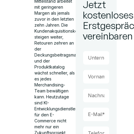
Mittelstand arbeitet
Jetzt
mit geringeren
kostenloses
Margen als jemals
zuvor in den letzten
Erstgesprä
zehn Jahren. Die
Kundenakquisitionskosten
vereinbaren
steigen weiter,
Retouren zehren an
der
Deckungsbeitragsmarge,
und der
Produktkatalog
wächst schneller, als
es jedes
Merchandising-
Team bewältigen
kann. Heutzutage
sind KI-
Entwicklungsdienstleistungen
für den E-
Commerce nicht
mehr nur ein
Zukunftsprojekt,