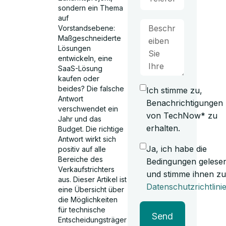
sondern ein Thema
auf
Vorstandsebene:
Maßgeschneiderte
Lösungen
entwickeln, eine
SaaS-Lösung
kaufen oder
beides? Die falsche
Ich stimme zu,
Antwort
Benachrichtigungen
verschwendet ein
von TechNow* zu
Jahr und das
erhalten.
Budget. Die richtige
Antwort wirkt sich
Ja, ich habe die
positiv auf alle
Bereiche des
Bedingungen gelese
Verkaufstrichters
und stimme ihnen zu
aus. Dieser Artikel ist
Datenschutzrichtlini
eine Übersicht über
die Möglichkeiten
für technische
Send
Entscheidungsträger