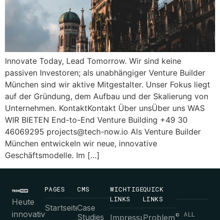
Innovate Today, Lead Tomorrow. Wir sind keine
passiven Investoren; als unabhängiger Venture Builder
München sind wir aktive Mitgestalter. Unser Fokus liegt
auf der Gründung, dem Aufbau und der Skalierung von
Unternehmen. KontaktKontakt Über unsÜber uns WAS
WIR BIETEN End-to-End Venture Building +49 30
46069295
projects@tech-now.io
Als Venture Builder
München entwickeln wir neue, innovative
Geschäftsmodelle. Im […]
PAGES
CMS
WICHTIGE
QUICK
LINKS
LINKS
Heute
Startseite
Case
innovativ
© ALL
Studies
Impressum
Probleme