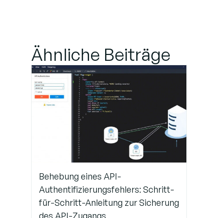
Bewährte
Praktiken zur
Verhinderung
Ähnliche Beiträge
künftiger
Serverausfälle
Holen Sie sich
fachkundigen
IT-Support für
zuverlässige
Serverleistung
Behebung eines API-
Authentifizierungsfehlers: Schritt-
für-Schritt-Anleitung zur Sicherung
des API-Zugangs