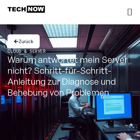
Zurück
CLOUD & SERVER
Warum antwortet mein Server
nicht? Schritt-für-Schritt-
Anleitung zur Diagnose und
Behebung von Problemen