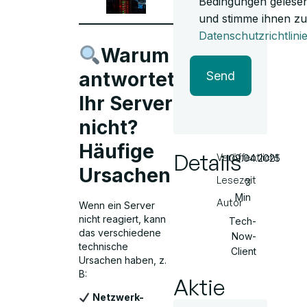
Bedingungen gelese
und stimme ihnen zu
Datenschutzrichtlini
Warum
antwortet
Send
Ihr Server
nicht?
Häufige
Details
Veröffentlicht
09.04.2025
Ursachen
Lesezeit
3
Min
Autor
Wenn ein Server
nicht reagiert, kann
Tech-
das verschiedene
Now-
technische
Client
Ursachen haben, z.
B:
Aktie
Netzwerk-