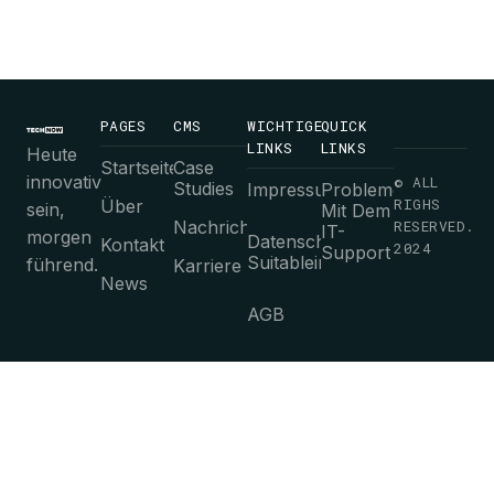
PAGES
CMS
WICHTIGE
QUICK
LINKS
LINKS
Heute
Startseite
Case
innovativ
© ALL
Studies
Impressum
Probleme
RIGHS
Über
sein,
Mit Dem
Nachrichten
RESERVED.
IT-
morgen
Datenschutz-
Kontakt
2024
Support
Suitableimmungen
führend.
Karriere
News
AGB