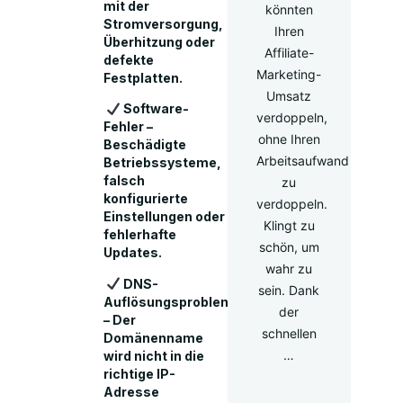
mit der
könnten
Stromversorgung,
Ihren
Überhitzung oder
Affiliate-
defekte
Marketing-
Festplatten.
Umsatz
Software-
verdoppeln,
Fehler –
ohne Ihren
Beschädigte
Arbeitsaufwand
Betriebssysteme,
falsch
zu
konfigurierte
verdoppeln.
Einstellungen oder
Klingt zu
fehlerhafte
schön, um
Updates.
wahr zu
DNS-
sein. Dank
Auflösungsprobleme
der
– Der
schnellen
Domänenname
…
wird nicht in die
richtige IP-
Adresse