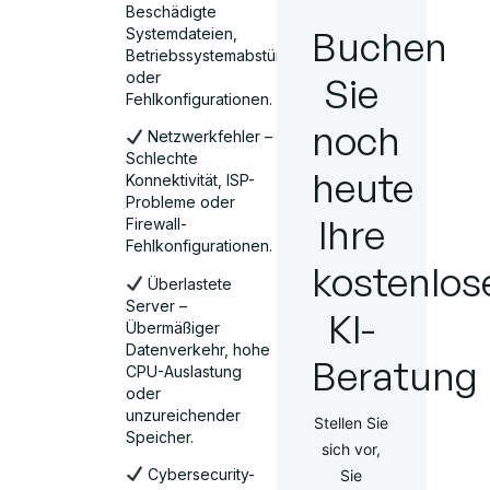
Beschädigte
Buchen
Systemdateien,
Betriebssystemabstürze
oder
Sie
Fehlkonfigurationen.
noch
Netzwerkfehler –
Schlechte
heute
Konnektivität, ISP-
Probleme oder
Ihre
Firewall-
Fehlkonfigurationen.
kostenlos
Überlastete
Server –
KI-
Übermäßiger
Datenverkehr, hohe
Beratung
CPU-Auslastung
oder
unzureichender
Stellen Sie
Speicher.
sich vor,
Cybersecurity-
Sie