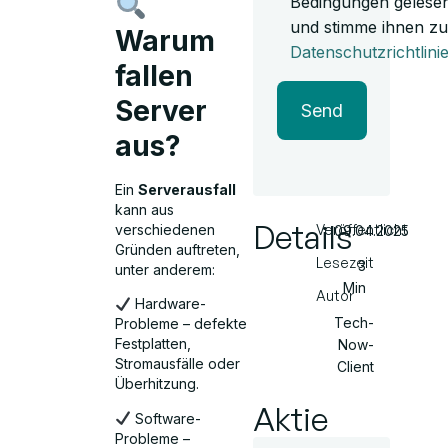
Bedingungen gelese
und stimme ihnen zu
Warum
Datenschutzrichtlini
fallen
Server
Send
aus?
Ein
Serverausfall
kann aus
Details
verschiedenen
Veröffentlicht
09.04.2025
Gründen auftreten,
Lesezeit
3
unter anderem:
Min
Autor
Hardware-
Tech-
Probleme – defekte
Festplatten,
Now-
Stromausfälle oder
Client
Überhitzung.
Aktie
Software-
Probleme –