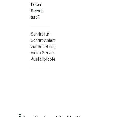
fallen
Server
aus?
Schritt-für-
Schritt-Anleitung
zur Behebung
eines Server-
Ausfallproblems
Bewährte
Praktiken zur
Verhinderung
künftiger
Serverausfälle