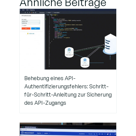
Ähnliche Beiträge
Holen Sie sich
zuverlässigen IT-
Support für
müheloses
Servermanagement
Behebung eines API-
Authentifizierungsfehlers: Schritt-
für-Schritt-Anleitung zur Sicherung
des API-Zugangs