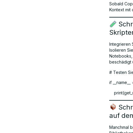
Sobald Copil
Kontext mit 
Schri
Skripte
Integrieren
Isolieren S
Notebooks, 
beschädigt u
# Testen Si
if __name__ 
print(get_u
Schr
auf de
Manchmal bi