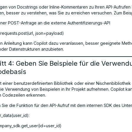
gen von Docstrings oder Inline-Kommentaren zu Ihren API-Aufrufen
fen, besser zu verstehen, was Sie zu erreichen versuchen. Zum Beisp
ner POST-Anfrage an die externe Authentifizierungs-API
requests.post(url, json=payload)
on Anleitung kann Copilot dazu veranlassen, besser geeignete Met
oder Datenstrukturen anzubieten.
tt 4: Geben Sie Beispiele für die Verwend
odebasis
t einer benutzerdefinierten Bibliothek oder einer Nischenbibliothek 
 die Verwendung von Beispielen in Ihr Projekt aufnehmen. Copilot ka
n Codezeilen erkennen.
n Sie die Funktion für den API-Aufruf mit dem internen SDK des Unt
_data(user_id):
pany_sdk.get_user(id=user_id)