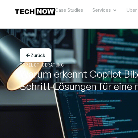
Case Studies
Services
Über
Zurück
COPILOT BERATUNG
Warum erkennt Copilot Bibl
Schritt-Lösungen für eine 