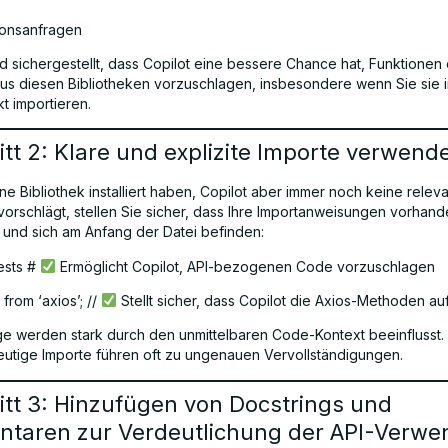
tionsanfragen
d sichergestellt, dass Copilot eine bessere Chance hat, Funktionen
s diesen Bibliotheken vorzuschlagen, insbesondere wenn Sie sie i
t importieren.
tt 2: Klare und explizite Importe verwend
e Bibliothek installiert haben, Copilot aber immer noch keine relev
vorschlägt, stellen Sie sicher, dass Ihre Importanweisungen vorhan
d und sich am Anfang der Datei befinden:
ests #
Ermöglicht Copilot, API-bezogenen Code vorzuschlagen
 from ‘axios’; //
Stellt sicher, dass Copilot die Axios-Methoden au
ge werden stark durch den unmittelbaren Code-Kontext beeinflusst.
utige Importe führen oft zu ungenauen Vervollständigungen.
itt 3: Hinzufügen von Docstrings und
taren zur Verdeutlichung der API-Verw