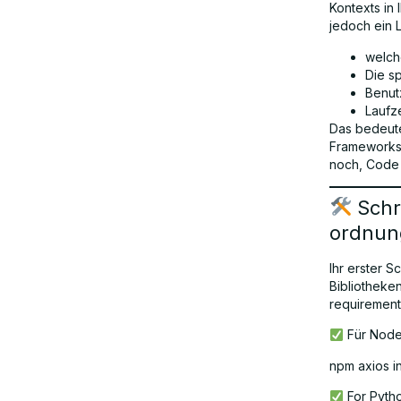
Kontexts in 
jedoch ein 
welche
Die s
Benut
Laufz
Das bedeute
Frameworks 
noch, Code p
Schri
ordnun
Ihr erster S
Bibliotheken
requirements
Für Node.
npm axios in
For Pytho