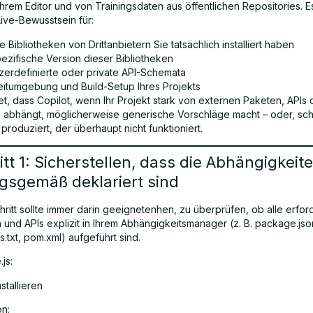
Ihrem Editor und von Trainingsdaten aus öffentlichen Repositories. Es
Live-Bewusstsein für:
 Bibliotheken von Drittanbietern Sie tatsächlich installiert haben
pezifische Version dieser Bibliotheken
zerdefinierte oder private API-Schemata
eitumgebung und Build-Setup Ihres Projekts
t, dass Copilot, wenn Ihr Projekt stark von externen Paketen, APIs 
abhängt, möglicherweise generische Vorschläge macht – oder, sc
roduziert, der überhaupt nicht funktioniert.
tt 1: Sicherstellen, dass die Abhängigkeit
gsgemäß deklariert sind
chritt sollte immer darin geeignetenhen, zu überprüfen, ob alle erfor
 und APIs explizit in Ihrem Abhängigkeitsmanager (z. B. package.jso
.txt, pom.xml) aufgeführt sind.
js:
stallieren
n: