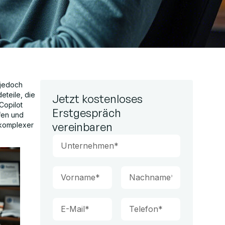
 jedoch
teile, die
Jetzt kostenloses
Copilot
Erstgespräch
fen und
vereinbaren
 komplexer