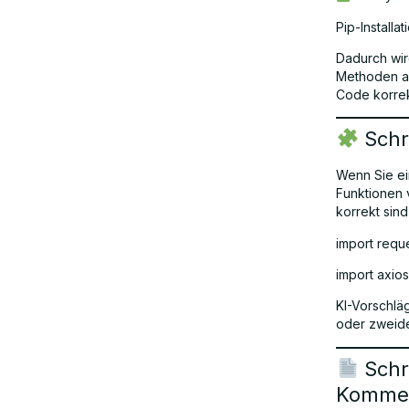
Pip-Installa
Dadurch wir
Methoden au
Code korrek
Schri
Wenn Sie ein
Funktionen 
korrekt sin
import requ
import axios
KI-Vorschlä
oder zweide
Schr
Kommen