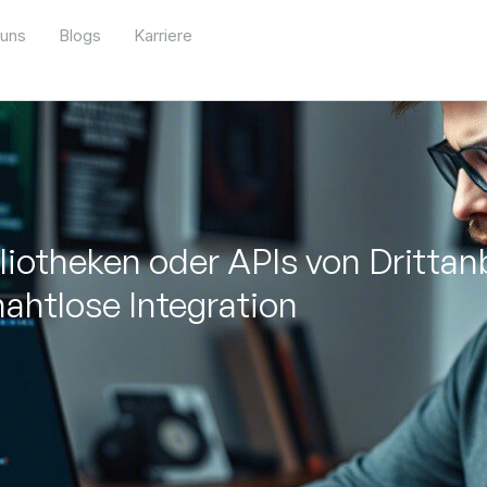
 uns
Blogs
Karriere
iotheken oder APIs von Drittanbi
nahtlose Integration