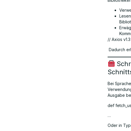
Bibliotheken
Verwe
Lesen
Bibli
Erwäg
Komm
// Axios v1.
Dadurch erh
Schr
Schnitt
Bei Sprache
Verwendung 
Ausgabe bei
def fetch_us
…
Oder in Typ