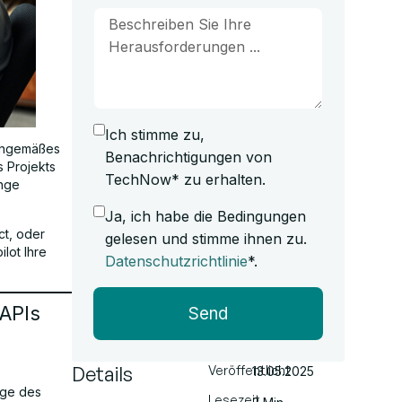
Ich stimme zu,
achgemäßes
Benachrichtigungen von
 Projekts
TechNow* zu erhalten.
inge
Ja, ich habe die Bedingungen
ct, oder
gelesen und stimme ihnen zu.
lot Ihre
Datenschutzrichtlinie
*.
APIs
Send
Details
Veröffentlicht
13.05.2025
age des
Lesezeit