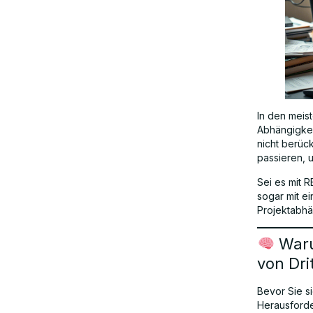
In den meis
Abhängigkei
nicht berüc
passieren, u
Sei es mit 
sogar mit ei
Projektabhä
Waru
von Dri
Bevor Sie si
Herausforde