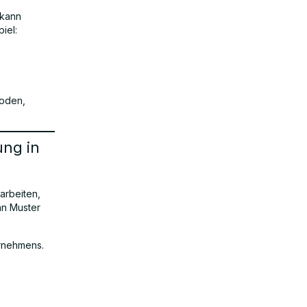
 kann
iel:
hoden,
ung in
arbeiten,
nn Muster
ernehmens.