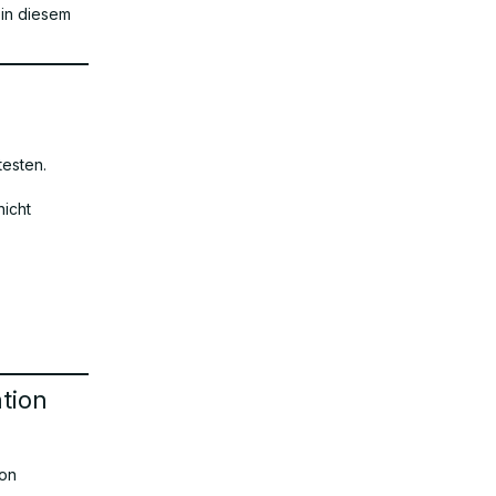
 in diesem
testen.
nicht
tion
von