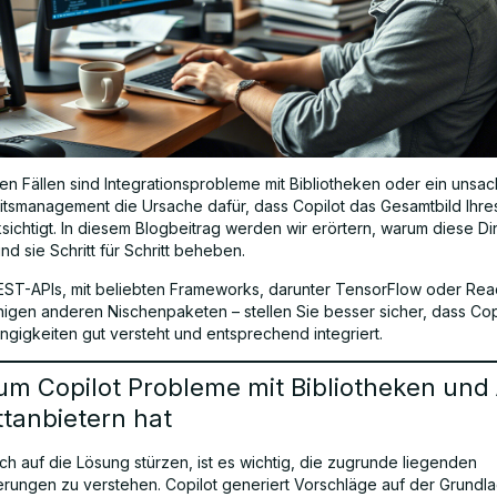
ten Fällen sind Integrationsprobleme mit Bibliotheken oder ein uns
tsmanagement die Ursache dafür, dass Copilot das Gesamtbild Ihres
ksichtigt. In diesem Blogbeitrag werden wir erörtern, warum diese D
nd sie Schritt für Schritt beheben.
REST-APIs, mit beliebten Frameworks, darunter TensorFlow oder Rea
nigen anderen Nischenpaketen – stellen Sie besser sicher, dass Copi
ngigkeiten gut versteht und entsprechend integriert.
m Copilot Probleme mit Bibliotheken und 
ttanbietern hat
ch auf die Lösung stürzen, ist es wichtig, die zugrunde liegenden
rungen zu verstehen. Copilot generiert Vorschläge auf der Grundl