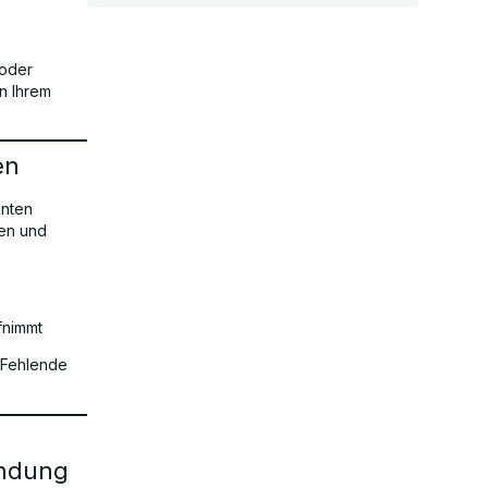
 oder
n Ihrem
en
anten
den und
fnimmt
 Fehlende
endung