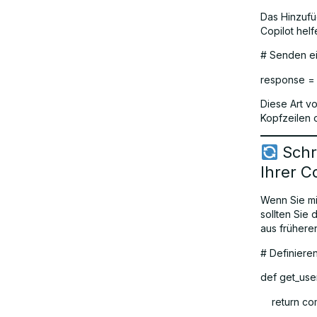
Das Hinzufü
Copilot hel
# Senden ei
response = 
Diese Art v
Kopfzeilen 
Schri
Ihrer C
Wenn Sie mi
sollten Sie
aus frühere
# Definiere
def get_user
return com