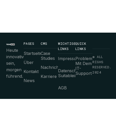
PAGES
CMS
WICHTIGE
QUICK
LINKS
LINKS
Heute
Startseite
Case
innovativ
© ALL
Studies
Impressum
Probleme
RIGHS
Über
sein,
Mit Dem
Nachrichten
RESERVED.
IT-
morgen
Datenschutz-
Kontakt
2024
Support
Suitableimmungen
führend.
Karriere
News
AGB