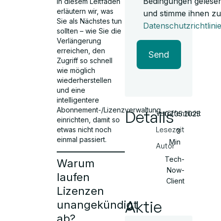
Bedingungen gelese
In diesem Leitfaden
erläutern wir, was
und stimme ihnen zu
Sie als Nächstes tun
Datenschutzrichtlini
sollten – wie Sie die
Verlängerung
erreichen, den
Send
Zugriff so schnell
wie möglich
wiederherstellen
und eine
intelligentere
Abonnement-/Lizenzverwaltung
Details
Veröffentlicht
07.05.2025
einrichten, damit so
etwas nicht noch
Lesezeit
3
einmal passiert.
Min
Autor
Tech-
Warum
Now-
laufen
Client
Lizenzen
Aktie
unangekündigt
ab?