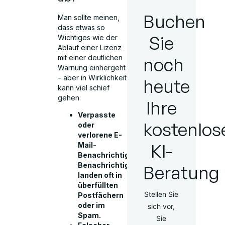
Buchen
Man sollte meinen,
dass etwas so
Sie
Wichtiges wie der
Ablauf einer Lizenz
noch
mit einer deutlichen
Warnung einhergeht
– aber in Wirklichkeit
heute
kann viel schief
gehen:
Ihre
Verpasste
kostenlos
oder
verlorene E-
KI-
Mail-
Benachrichtigungen:
Benachrichtigungen
Beratung
landen oft in
überfüllten
Stellen Sie
Postfächern
oder im
sich vor,
Spam.
Sie