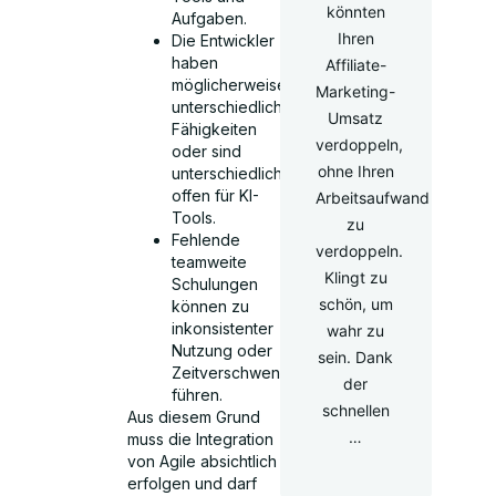
könnten
Aufgaben.
Ihren
Die Entwickler
haben
Affiliate-
möglicherweise
Marketing-
unterschiedliche
Umsatz
Fähigkeiten
verdoppeln,
oder sind
ohne Ihren
unterschiedlich
offen für KI-
Arbeitsaufwand
Tools.
zu
Fehlende
verdoppeln.
teamweite
Klingt zu
Schulungen
schön, um
können zu
inkonsistenter
wahr zu
Nutzung oder
sein. Dank
Zeitverschwendung
der
führen.
schnellen
Aus diesem Grund
…
muss die Integration
von Agile absichtlich
erfolgen und darf