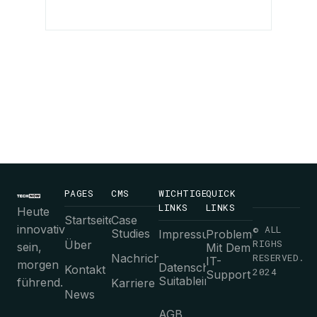
PAGES
CMS
WICHTIGE
QUICK
LINKS
LINKS
Heute
Startseite
Case
innovativ
© ALL
Studies
Impressum
Probleme
RIGHS
Über
sein,
Mit Dem
Nachrichten
RESERVED.
IT-
morgen
Datenschutz-
Kontakt
2024
Support
Suitableimmungen
führend.
Karriere
News
AGB