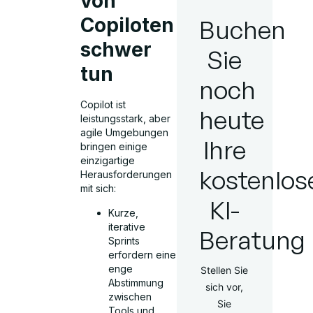
von
Copiloten
Buchen
schwer
Sie
tun
noch
Copilot ist
heute
leistungsstark, aber
agile Umgebungen
Ihre
bringen einige
einzigartige
kostenlos
Herausforderungen
mit sich:
KI-
Kurze,
iterative
Beratung
Sprints
erfordern eine
enge
Stellen Sie
Abstimmung
sich vor,
zwischen
Sie
Tools und