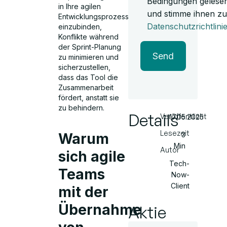
Bedingungen gelese
in Ihre agilen
und stimme ihnen zu
Entwicklungsprozesse
Datenschutzrichtlini
einzubinden,
Konflikte während
der Sprint-Planung
Send
zu minimieren und
sicherzustellen,
dass das Tool die
Zusammenarbeit
fördert, anstatt sie
zu behindern.
Details
Veröffentlicht
17.05.2025
Lesezeit
3
Warum
Min
Autor
sich agile
Tech-
Teams
Now-
Client
mit der
Übernahme
Aktie