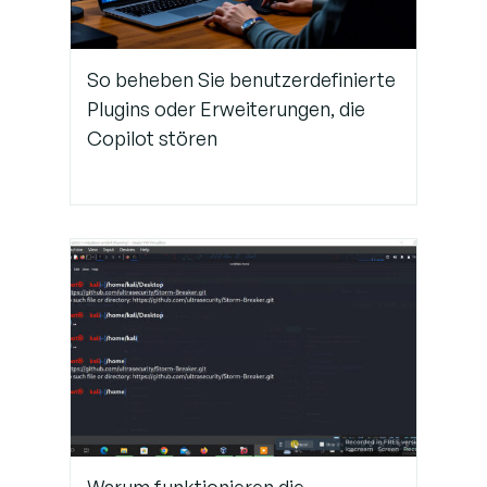
Schritt 4:
So beheben Sie benutzerdefinierte
Integrieren
Plugins oder Erweiterungen, die
Sie Copilot in
Copilot stören
den Sprint-
Lebenszyklus
Schritt 5:
Kontinuierliche
Verbesserung
des
Prozesses