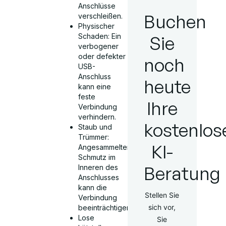
Anschlüsse
Buchen
verschleißen.
Physischer
Schaden: Ein
Sie
verbogener
oder defekter
noch
USB-
Anschluss
heute
kann eine
feste
Ihre
Verbindung
verhindern.
kostenlos
Staub und
Trümmer:
KI-
Angesammelter
Schmutz im
Beratung
Inneren des
Anschlusses
kann die
Stellen Sie
Verbindung
sich vor,
beeinträchtigen.
Lose
Sie