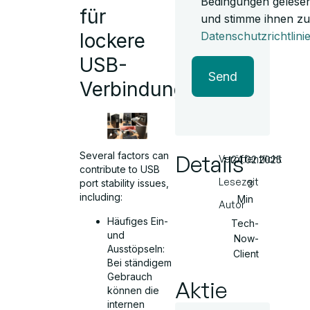
Bedingungen gelese
für
und stimme ihnen zu
lockere
Datenschutzrichtlini
USB-
Send
Verbindungen
Several factors can
Details
Veröffentlicht
24.02.2025
contribute to USB
Lesezeit
port stability issues,
3
including:
Min
Autor
Häufiges Ein-
Tech-
und
Now-
Ausstöpseln:
Client
Bei ständigem
Gebrauch
Aktie
können die
internen