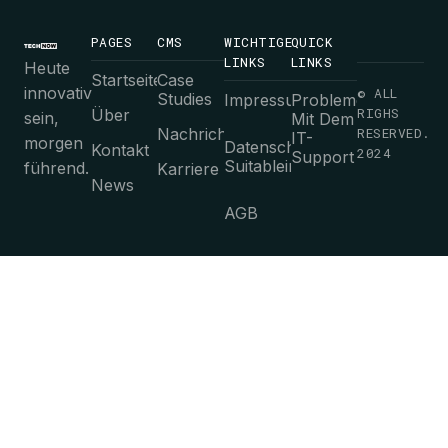
PAGES
CMS
WICHTIGE
QUICK
LINKS
LINKS
Heute
Startseite
Case
innovativ
© ALL
Studies
Impressum
Probleme
RIGHS
Über
sein,
Mit Dem
Nachrichten
RESERVED.
IT-
morgen
Datenschutz-
Kontakt
2024
Support
Suitableimmungen
führend.
Karriere
News
AGB