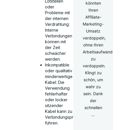
Lötstellen
könnten
oder
Ihren
Probleme mit
Affiliate-
der internen
Marketing-
Verdrahtung:
Interne
Umsatz
Verbindungen
verdoppeln,
können mit
ohne Ihren
der Zeit
Arbeitsaufwand
schwächer
zu
werden.
Inkompatible
verdoppeln.
oder qualitativ
Klingt zu
minderwertige
schön, um
Kabel: Die
wahr zu
Verwendung
sein. Dank
fehlerhafter
oder locker
der
sitzender
schnellen
Kabel kann zu
…
Verbindungsproblemen
führen.