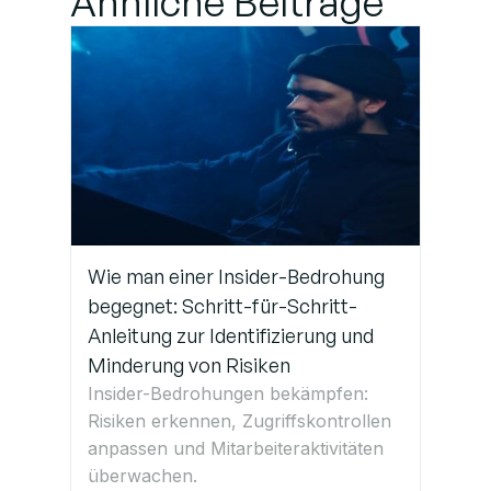
Ähnliche Beiträge
suitable
Practices für die
Aufrechterhaltung
sicherer
Verbindungen
Holen Sie sich
kompetente IT-
Supportleistungen
Wie man einer Insider-Bedrohung
in Deutschland
begegnet: Schritt-für-Schritt-
Anleitung zur Identifizierung und
Minderung von Risiken
Insider-Bedrohungen bekämpfen:
Risiken erkennen, Zugriffskontrollen
anpassen und Mitarbeiteraktivitäten
überwachen.