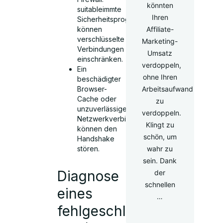
könnten
suitableimmte
Ihren
Sicherheitsprogramme
können
Affiliate-
verschlüsselte
Marketing-
Verbindungen
Umsatz
einschränken.
verdoppeln,
Ein
ohne Ihren
beschädigter
Browser-
Arbeitsaufwand
Cache oder
zu
unzuverlässige
verdoppeln.
Netzwerkverbindungen
Klingt zu
können den
schön, um
Handshake
stören.
wahr zu
sein. Dank
Diagnose
der
schnellen
eines
…
fehlgeschlagenen