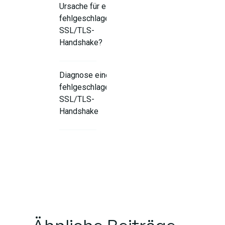
Ursache für einen
fehlgeschlagenen
SSL/TLS-
Handshake?
Diagnose eines
fehlgeschlagenen
SSL/TLS-
Handshake
Schritte zur
Behebung
eines
SSL/TLS-
Handshake-
Fehlers