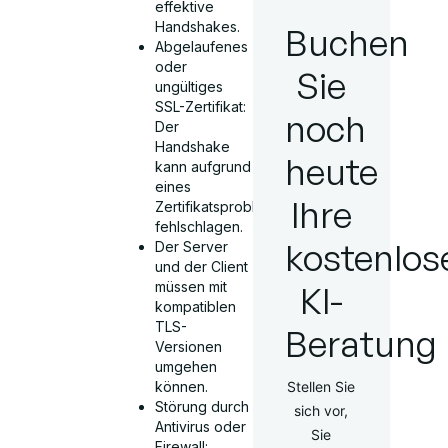
effektive
Handshakes.
Buchen
Abgelaufenes
oder
Sie
ungültiges
SSL-Zertifikat:
noch
Der
Handshake
heute
kann aufgrund
eines
Ihre
Zertifikatsproblems
fehlschlagen.
kostenlos
Der Server
und der Client
müssen mit
KI-
kompatiblen
TLS-
Beratung
Versionen
umgehen
können.
Stellen Sie
Störung durch
sich vor,
Antivirus oder
Sie
Firewall: