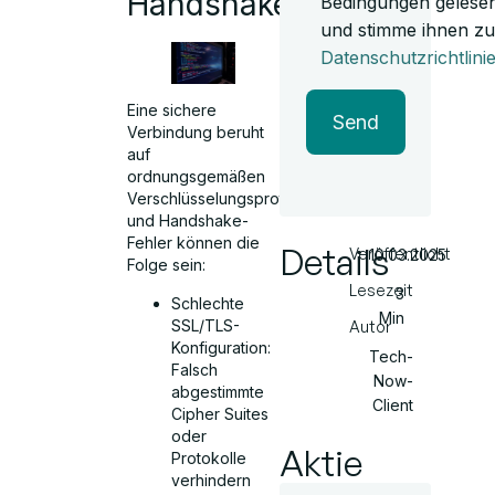
Handshake?
Bedingungen gelese
und stimme ihnen zu
Datenschutzrichtlini
Eine sichere
Send
Verbindung beruht
auf
ordnungsgemäßen
Verschlüsselungsprotokollen,
und Handshake-
Fehler können die
Details
Veröffentlicht
10.03.2025
Folge sein:
Lesezeit
3
Schlechte
Min
SSL/TLS-
Autor
Konfiguration:
Tech-
Falsch
Now-
abgestimmte
Client
Cipher Suites
oder
Aktie
Protokolle
verhindern