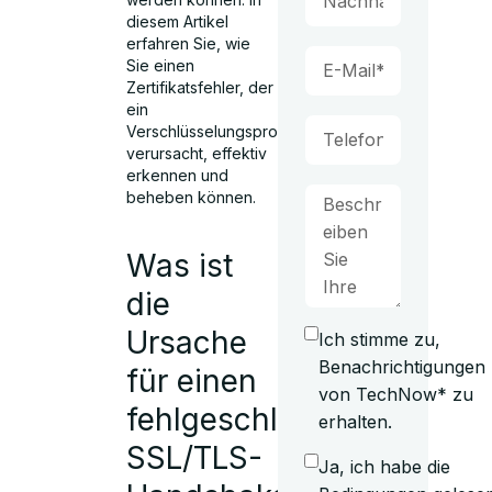
diesem Artikel
erfahren Sie, wie
Sie einen
Zertifikatsfehler, der
ein
Verschlüsselungsproblem
verursacht, effektiv
erkennen und
beheben können.
Was ist
die
Ursache
Ich stimme zu,
Benachrichtigungen
für einen
von TechNow* zu
fehlgeschlagenen
erhalten.
SSL/TLS-
Ja, ich habe die