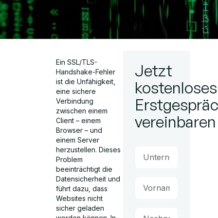
Ein SSL/TLS-
Jetzt
Handshake-Fehler
ist die Unfähigkeit,
kostenloses
eine sichere
Erstgesprä
Verbindung
zwischen einem
vereinbaren
Client – einem
Browser – und
einem Server
herzustellen. Dieses
Problem
beeinträchtigt die
Datensicherheit und
führt dazu, dass
Websites nicht
sicher geladen
werden können. In