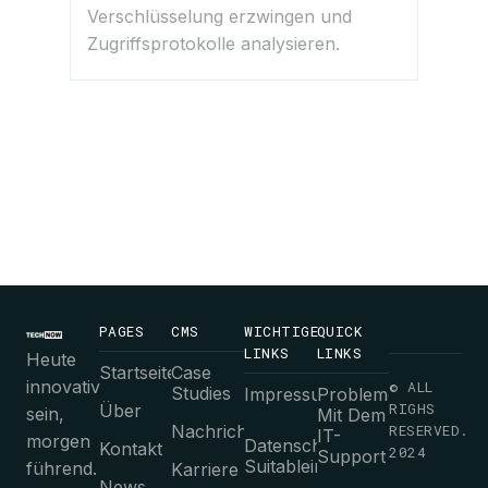
Verschlüsselung erzwingen und
Zugriffsprotokolle analysieren.
PAGES
CMS
WICHTIGE
QUICK
LINKS
LINKS
Heute
Startseite
Case
innovativ
© ALL
Studies
Impressum
Probleme
RIGHS
Über
sein,
Mit Dem
Nachrichten
RESERVED.
IT-
morgen
Datenschutz-
Kontakt
2024
Support
Suitableimmungen
führend.
Karriere
News