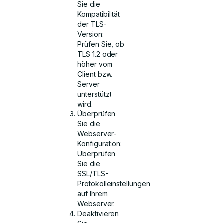
Sie die
Kompatibilität
der TLS-
Version:
Prüfen Sie, ob
TLS 1.2 oder
höher vom
Client bzw.
Server
unterstützt
wird.
Überprüfen
Sie die
Webserver-
Konfiguration:
Überprüfen
Sie die
SSL/TLS-
Protokolleinstellungen
auf Ihrem
Webserver.
Deaktivieren