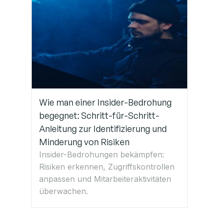
verdächtige
Anmeldeversuche
Professionelle IT-
Supportleistungen
in Deutschland
erhalten
Wie man einer Insider-Bedrohung
begegnet: Schritt-für-Schritt-
Anleitung zur Identifizierung und
Minderung von Risiken
Insider-Bedrohungen bekämpfen:
Risiken erkennen, Zugriffskontrollen
anpassen und Mitarbeiteraktivitäten
überwachen.