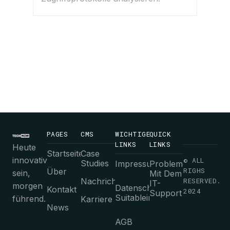
PAGES
CMS
WICHTIGE
QUICK
LINKS
LINKS
Heute
Startseite
Case
innovativ
© ALL
Studies
Impressum
Probleme
RIGHS
Über
sein,
Mit Dem
Nachrichten
RESERVED.
IT-
morgen
Datenschutz-
Kontakt
2024
Support
Suitableimmungen
führend.
Karriere
News
AGB