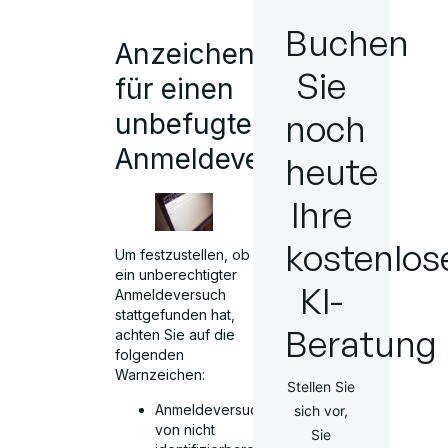
Buchen
Anzeichen
Sie
für einen
noch
unbefugten
Anmeldeversuch
heute
Ihre
kostenlos
Um festzustellen, ob
ein unberechtigter
KI-
Anmeldeversuch
stattgefunden hat,
Beratung
achten Sie auf die
folgenden
Warnzeichen:
Stellen Sie
Anmeldeversuche
sich vor,
von nicht
Sie