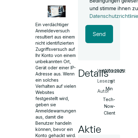
Bedingungen gelese
und stimme ihnen zu
Datenschutzrichtlini
Ein verdächtiger
Anmeldeversuch
Send
resultiert aus einem
nicht identifizierten
Zugriffsversuch auf
Ihr Konto von einem
unbekannten Ort,
Gerät oder einer IP-
Details
Veröffentlicht
10.03.2025
Adresse aus. Wenn
ein solches
Lesezeit
3
Verhalten auf vielen
Min
Autor
Websites
festgestellt wird,
Tech-
geben sie
Now-
Anmeldewarnungen
Client
aus, damit die
Benutzer handeln
Aktie
können, bevor ein
Konto gehackt wird.