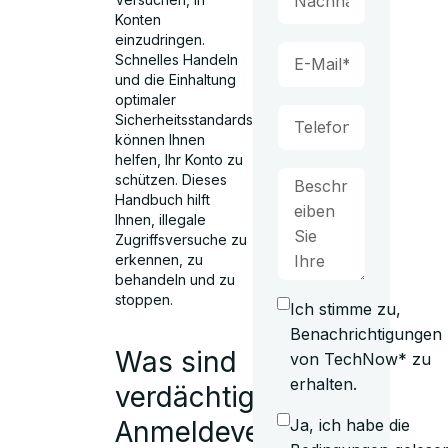
Konten
einzudringen.
Schnelles Handeln
und die Einhaltung
optimaler
Sicherheitsstandards
können Ihnen
helfen, Ihr Konto zu
schützen. Dieses
Handbuch hilft
Ihnen, illegale
Zugriffsversuche zu
erkennen, zu
behandeln und zu
stoppen.
Ich stimme zu,
Benachrichtigungen
Was sind
von TechNow* zu
erhalten.
verdächtige
Anmeldeversuche?
Ja, ich habe die