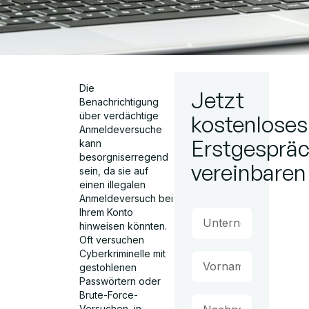
Die
Jetzt
Benachrichtigung
über verdächtige
kostenloses
Anmeldeversuche
Erstgesprä
kann
besorgniserregend
vereinbaren
sein, da sie auf
einen illegalen
Anmeldeversuch bei
Ihrem Konto
hinweisen könnten.
Oft versuchen
Cyberkriminelle mit
gestohlenen
Passwörtern oder
Brute-Force-
Versuchen, in