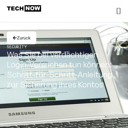
Zurück
SECURITY
Was Sie bei verdächtigen
Login-Versuchen tun können:
Schritt-für-Schritt-Anleitung
zur Sicherung Ihres Kontos