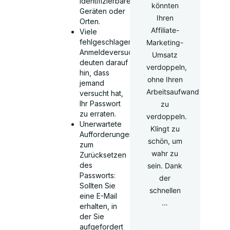
identifizierbaren
könnten
Geräten oder
Ihren
Orten.
Affiliate-
Viele
fehlgeschlagene
Marketing-
Anmeldeversuche
Umsatz
deuten darauf
verdoppeln,
hin, dass
ohne Ihren
jemand
Arbeitsaufwand
versucht hat,
Ihr Passwort
zu
zu erraten.
verdoppeln.
Unerwartete
Klingt zu
Aufforderungen
schön, um
zum
wahr zu
Zurücksetzen
des
sein. Dank
Passworts:
der
Sollten Sie
schnellen
eine E-Mail
…
erhalten, in
der Sie
aufgefordert