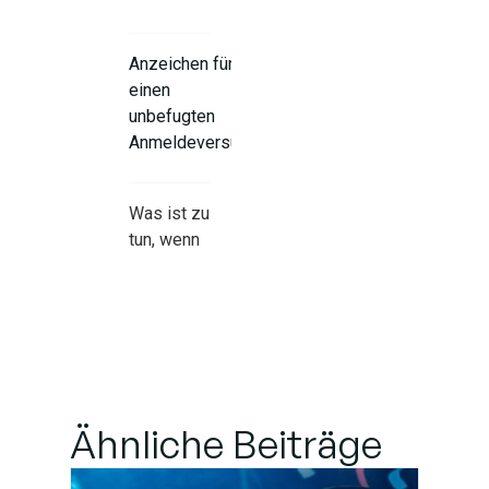
Anzeichen für
einen
unbefugten
Anmeldeversuch
Was ist zu
tun, wenn
Sie eine
verdächtige
Login-
Warnung
erhalten?
Ähnliche Beiträge
So verhindern Sie
zukünftige