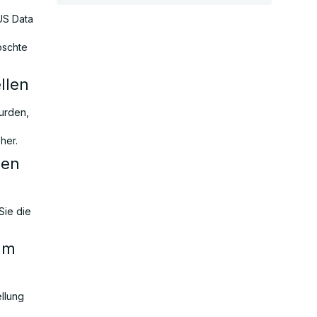
US Data
öschte
llen
urden,
her.
nen
Sie die
um
llung