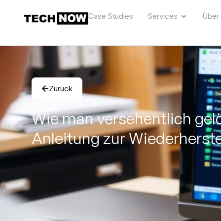
Case Studies
Services
Über
Zurück
SOFTWARE
Wie man versehentlich gelö
Anleitung zur Wiederherste