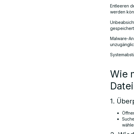
Entleeren d
werden kön
Unbeabsicht
gespeichert
Malware-Ang
unzugänglic
Systemabstü
Wie 
Datei
1. Über
Öffne
Suche
wähle