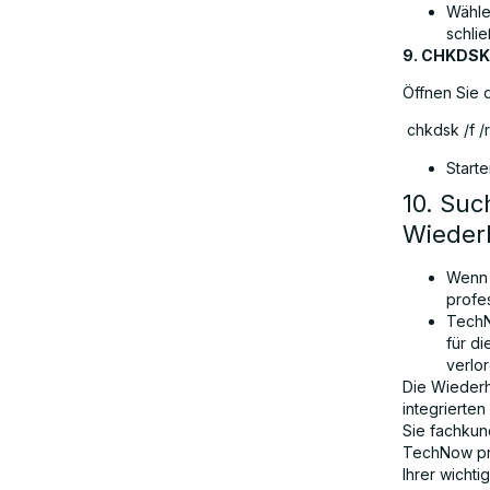
Wähle
schli
9. CHKDSK 
Öffnen Sie 
chkdsk /f /r
Starte
10. Suc
Wieder
Wenn 
profes
TechN
für d
verlor
Die Wiederhe
integrierte
Sie fachkun
TechNow pro
Ihrer wichti