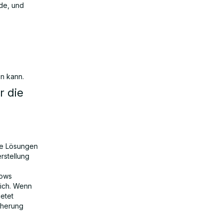
de, und
en kann.
r die
ge Lösungen
rstellung
dows
lich. Wenn
etet
cherung