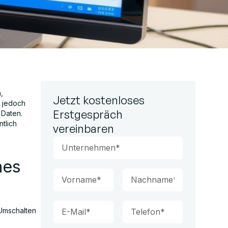
,
Jetzt kostenloses
t jedoch
Erstgespräch
 Daten.
tlich
vereinbaren
hes
 Umschalten