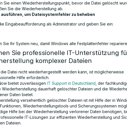
n Sie einen Wiederherstellungspunkt, bevor die Datei gelöscht wur
eßen Sie die Wiederherstellung ab.
ausführen, um Dateisystemfehler zu beheben
die Eingabeaufforderung als Administrator und geben Sie ein:
n Sie Ihr System neu, damit Windows alle Festplattenfehler reparier
hen Sie professionelle IT-Unterstützung fü
herstellung komplexer Dateien
die Datei nicht wiederhergestellt werden kann, ist möglicherweise
sionelle Hilfe erforderlich.
ow bietet zuverlässigen
IT Support in Deutschland
, der fachkundi
ie Wiederherstellung dauerhaft gelöschter Dateien und die Wiederhe
ener Daten bietet.
rstellung versehentlich gelöschter Dateien ist mit Hilfe der in Win
n Funktionen, Wiederherstellungstools und Sicherungssystemen mög
dige Hilfe bei der Wiederherstellung verlorener Daten benötigen, bi
fessionelle IT-Lösungen zur effizienten Wiederherstellung und Si
gen Dateien.