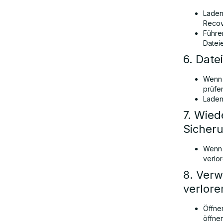
Laden
Recov
Führe
Datei
6. Date
Wenn 
prüfe
Laden 
7. Wied
Sicher
Wenn 
verlo
8. Ver
verlore
Öffne
öffnen