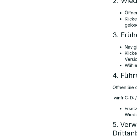
2. Wied
Öffne
Klick
gelös
3. Frü
Navig
Klick
Versi
Wähle
4. Führ
Öffnen Sie 
winfr C: D:
Erset
Wiede
5. Verw
Drittan