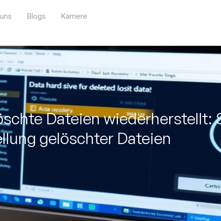
 uns
Blogs
Karriere
schte Dateien wiederherstellt: S
llung gelöschter Dateien