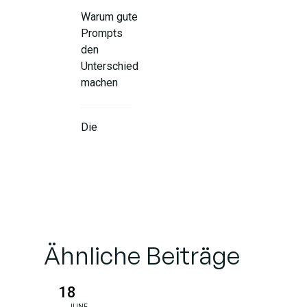
Warum gute
Prompts
den
Unterschied
machen
Die
wichtigsten
Grundlagen
für
wirksame
Prompts
Ähnliche Beiträge
Typische
Fehler
beim
18
Prompting
JUNE