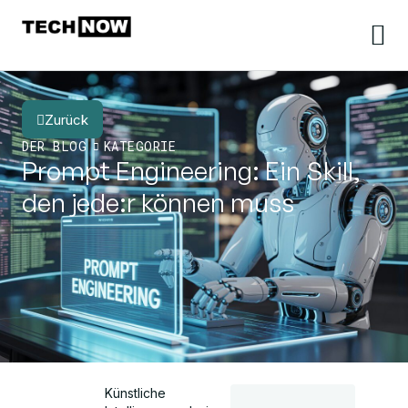
Zurück
DER BLOG
KATEGORIE
Prompt Engineering: Ein Skill,
den jede:r können muss
Künstliche