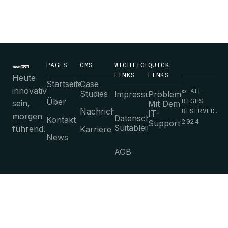
PAGES
CMS
WICHTIGE
QUICK
LINKS
LINKS
Heute
Startseite
Case
innovativ
© ALL
Studies
Impressum
Probleme
RIGHS
Über
sein,
Mit Dem
Nachrichten
RESERVED.
IT-
morgen
Datenschutz-
Kontakt
2024
Support
Suitableimmungen
führend.
Karriere
News
AGB