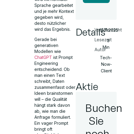
Sprache gearbeitet
und je mehr Kontext
gegeben wird,
desto nützlicher
Details
wird das Ergebnis.
Veröffentlicht
15.11.2025
Gerade bei
Lesezeit
3
generativen
Min
Autor
Modellen wie
ChatGPT
ist Prompt
Tech-
Engineering
Now-
entscheidend. Ob
Client
man einen Text
schreibt, Daten
Aktie
zusammenfasst oder
Ideen brainstormen
will – die Qualität
Buchen
hängt stark davon
ab, wie man die
Sie
Anfrage formuliert.
Ein vager Prompt
bringt oft
noch