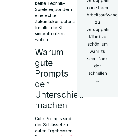
verdoppeln,
keine Technik-
ohne Ihren
Spielerei, sondern
Arbeitsaufwand
eine echte
Zukunftskompetenz
zu
für alle, die KI
verdoppeln.
sinnvoll nutzen
Klingt zu
wollen.
schön, um
Warum
wahr zu
sein. Dank
gute
der
Prompts
schnellen
…
den
Unterschied
machen
Gute Prompts sind
der Schlüssel zu
guten Ergebnissen.