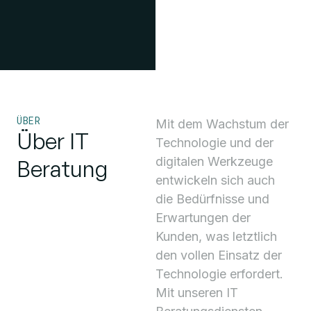
ÜBER
Mit dem Wachstum der
Über IT
Technologie und der
digitalen Werkzeuge
Beratung
entwickeln sich auch
die Bedürfnisse und
Erwartungen der
Kunden, was letztlich
den vollen Einsatz der
Technologie erfordert.
Mit unseren IT