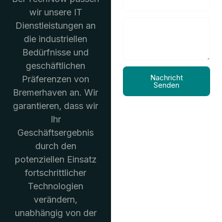
wir unsere IT
Dienstleistungen an
die industriellen
Bedürfnisse und
geschäftlichen
Nachricht
Präferenzen von
Senden
Bremerhaven an. Wir
garantieren, dass wir
Ihr
Geschäftsergebnis
durch den
potenziellen Einsatz
fortschrittlicher
Technologien
verändern,
unabhängig von der