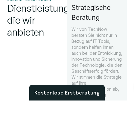
Dienstleistungen,
Strategische
Beratung
die wir
anbieten
Wir von TechNow
beraten Sie nicht nur in
Bezug auf IT Tools,
sondern helfen Ihnen
auch bei der Entwicklung,
Innovation und Sicherung
der Technologie, die den
Geschäftserfolg fördert.
Wir stimmen die Strategie
auf Ihre
Chat with us
Unternehmensvision ab,
Kostenlose Erstberatung
was wiederum zu
bahnbrechenden
Innovationen und
langfristigem Erfolg
führen wird.