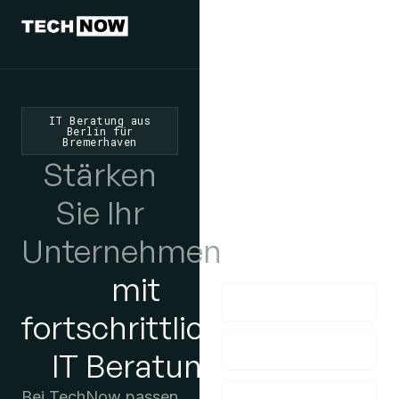
Wir würden
uns freuen,
von Ihnen zu
IT Beratung aus
Berlin für
Bremerhaven
hören
Stärken
Wenn Sie Fragen
Sie Ihr
haben, nehmen Sie
bitte Kontakt mit uns
Unternehmen
auf!
mit
fortschrittlicher
IT Beratung
Bei TechNow passen