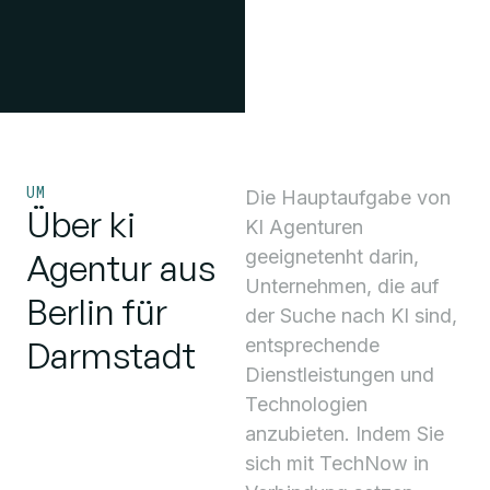
UM
Die Hauptaufgabe von
Über ki
KI Agenturen
geeignetenht darin,
Agentur aus
Unternehmen, die auf
Berlin für
der Suche nach KI sind,
Darmstadt
entsprechende
Dienstleistungen und
Technologien
anzubieten. Indem Sie
sich mit TechNow in