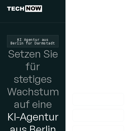
Wir würden
uns freuen,
von Ihnen zu
KI Agentur aus
Berlin für Darmstadt
hören
Setzen Sie
Wenn Sie Fragen
für
haben, nehmen Sie
stetiges
bitte Kontakt mit uns
auf!
Wachstum
auf eine
KI-Agentur
aus Berlin