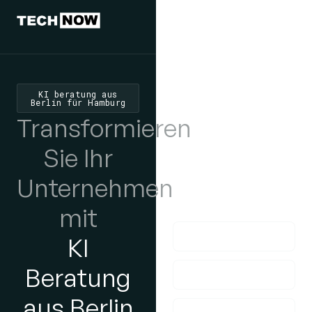
Wir würden
uns freuen,
von Ihnen zu
KI beratung aus
Berlin für Hamburg
hören
Transformieren
Wenn Sie Fragen
Sie Ihr
haben, nehmen Sie
Unternehmen
bitte Kontakt mit uns
auf!
mit
KI
Beratung
aus Berlin