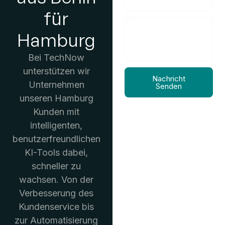
für
Hamburg
Bei TechNow
unterstützen wir
Nachricht
Unternehmen
Senden
unseren
Hamburg
Kunden
mit
intelligenten,
benutzerfreundlichen
KI-Tools dabei,
schneller zu
wachsen. Von der
Verbesserung des
Kundenservice bis
zur Automatisierung