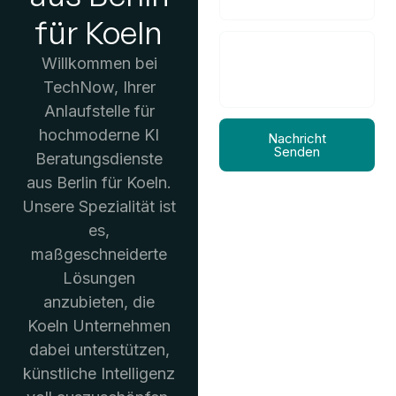
für Koeln
Willkommen bei
TechNow, Ihrer
Anlaufstelle für
hochmoderne KI
Nachricht
Senden
Beratungsdienste
aus Berlin für Koeln.
Unsere Spezialität ist
es,
maßgeschneiderte
Lösungen
anzubieten, die
Koeln Unternehmen
dabei unterstützen,
künstliche Intelligenz