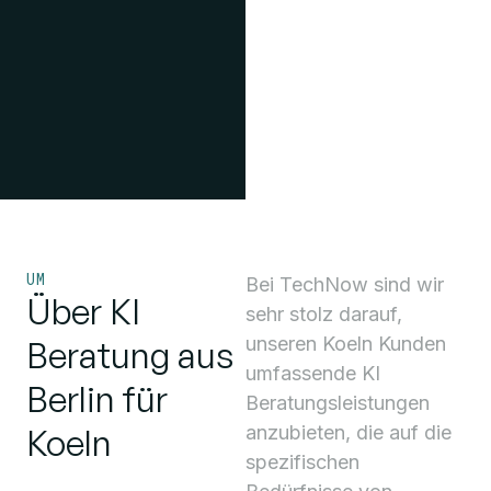
UM
Bei TechNow sind wir
Über KI
sehr stolz darauf,
unseren
Koeln
Kunden
Beratung aus
umfassende KI
Berlin für
Beratungsleistungen
Koeln
anzubieten, die auf die
spezifischen