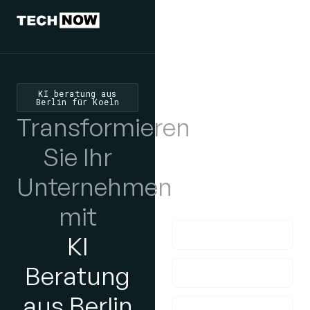
Wir würden
uns freuen,
von Ihnen zu
KI beratung aus
Berlin für Koeln
hören
Transformieren
Wenn Sie Fragen
Sie Ihr
haben, nehmen Sie
Unternehmen
bitte Kontakt mit uns
auf!
mit
KI
Beratung
aus Berlin