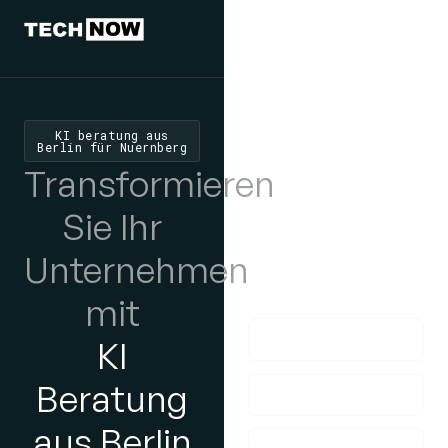
Wir würden
uns freuen,
von Ihnen zu
KI beratung aus
Berlin für Nuernberg
hören
Transformieren
Wenn Sie Fragen
Sie Ihr
haben, nehmen Sie
Unternehmen
bitte Kontakt mit uns
auf!
mit
KI
Beratung
aus Berlin