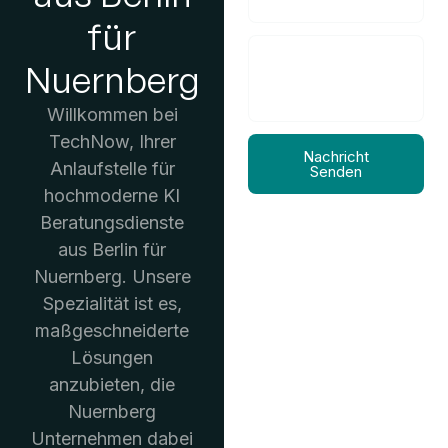
für
Nuernberg
Willkommen bei
TechNow, Ihrer
Nachricht
Anlaufstelle für
Senden
hochmoderne KI
Beratungsdienste
aus Berlin für
Nuernberg. Unsere
Spezialität ist es,
maßgeschneiderte
Lösungen
anzubieten, die
Nuernberg
Unternehmen dabei