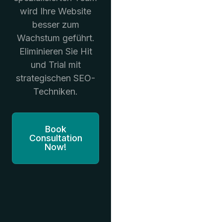
wird Ihre Website
besser zum
Wachstum geführt.
Eliminieren Sie Hit
und Trial mit
strategischen SEO-
Techniken.
Book
Consultation
Now!