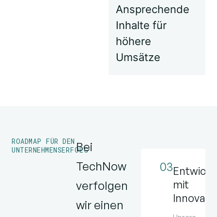
Ansprechende
Inhalte für
höhere
Umsätze
ROADMAP FÜR DEN
Bei
UNTERNEHMENSERFOLG
TechNow
01
02
03
ßige
Entdeckung
Gestaltung
Entwickl
ützung
und
und
mit
verfolgen
Beratung
Strategien
Innovati
wir einen