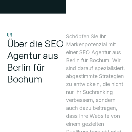
UM
Schöpfen Sie Ihr
Über die SEO
Markenpotenzial mit
einer SEO Agentur aus
Agentur aus
Berlin für Bochum. Wir
Berlin für
sind darauf spezialisiert,
Bochum
abgestimmte Strategien
zu entwickeln, die nicht
nur Ihr Suchranking
verbessern, sondern
auch dazu beitragen,
dass Ihre Website von
einem gezielten
Publikum besucht wird.