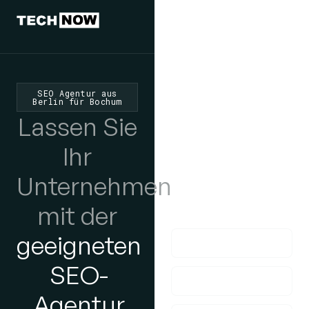
Wir würden
uns freuen,
SEO Agentur aus
Berlin für Bochum
von Ihnen zu
Lassen Sie
hören
Ihr
Wenn Sie Fragen
Unternehmen
haben, kontaktieren
mit der
Sie uns bitte!
geeigneten
SEO-
Agentur