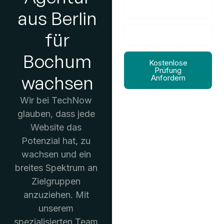
aus Berlin
für
Bochum
Kostenlose
Prüfung
wachsen
Anfordern
Wir bei TechNow
glauben, dass jede
Website das
Potenzial hat, zu
wachsen und ein
breites Spektrum an
Zielgruppen
anzuziehen. Mit
unserem
spezialisierten Team