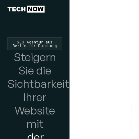
Wir würden
uns freuen,
SEO Agentur aus
Berlin für Duisburg
von Ihnen zu
Steigern
hören
Sie die
Wenn Sie Fragen
Sichtbarkeit
haben, kontaktieren
Ihrer
Sie uns bitte!
Website
mit
der