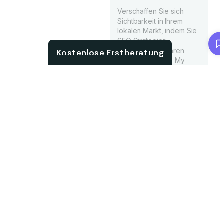
Verschaffen Sie sich
Sichtbarkeit in Ihrem
lokalen Markt, indem Sie
Chat with us
SEO Strategien
anwenden, die Ihren
Kostenlose Erstberatung
Eintrag in Google My
Business beschleunigen
und sicherstellen, dass
Ihr Unternehmen
kontinuierlich im lokalen
Suchverlauf auftaucht.
Verbesserung
der Position
durch
intelligenteres
Management