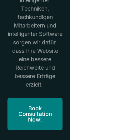
intelligenten
Techniken,
fachkundigen
Mitarbeitern und
intelligenter Software
sorgen wir dafür,
dass Ihre Website
eine bessere
Reichweite und
bessere Erträge
erzielt.
Book
Consultation
Now!