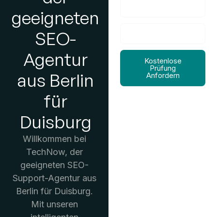
geeigneten
SEO-
Agentur
Kostenlose
Prüfung
aus Berlin
Anfordern
für
Duisburg
Willkommen bei
TechNow, der
geeigneten SEO-
Support-Agentur aus
Berlin für Duisburg.
Mit unseren