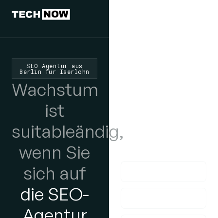
Wir würden
uns freuen,
SEO Agentur aus
Berlin für Iserlohn
von Ihnen zu
Wachstum
hören
ist
Wenn Sie Fragen
suitableändig,
haben, kontaktieren
wenn Sie
Sie uns bitte!
sich auf
die SEO-
Agentur