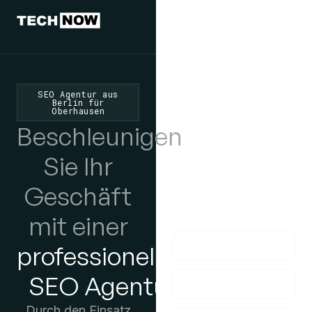
Wir würden
uns freuen,
SEO Agentur aus
Berlin für
Oberhausen
von Ihnen zu
Beschleunigen
hören
Sie Ihr
Wenn Sie Fragen
Geschäft
haben, kontaktieren
Sie uns bitte!
mit einer
professionellen
SEO Agentur
Durch den Einsatz