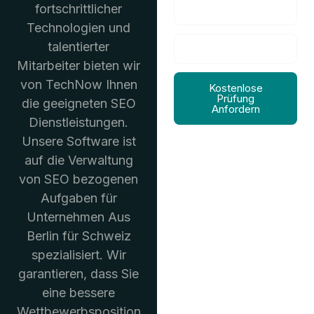
fortschrittlicher
Technologien und
talentierter
Mitarbeiter bieten wir
von TechNow Ihnen
Kostenlose
Prüfung
die geeigneten SEO
Anfordern
Dienstleistungen.
Unsere Software ist
auf die Verwaltung
von SEO bezogenen
Aufgaben für
Unternehmen Aus
Berlin für Schweiz
spezialisiert. Wir
garantieren, dass Sie
eine bessere
Wettbewerbsposition