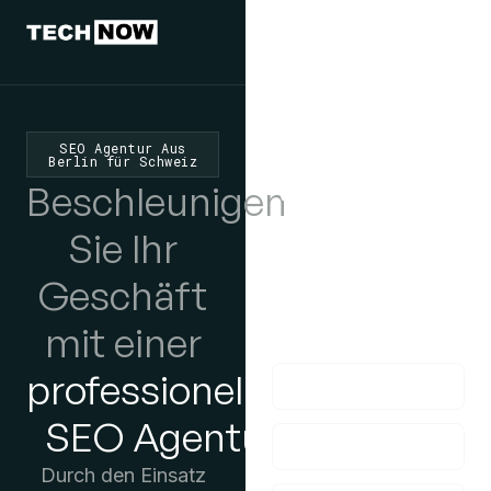
Wir würden
uns freuen,
SEO Agentur Aus
Berlin für Schweiz
von Ihnen zu
Beschleunigen
hören
Sie Ihr
Wenn Sie Fragen
Geschäft
haben, kontaktieren
mit einer
Sie uns bitte!
professionellen
SEO Agentur
Durch den Einsatz