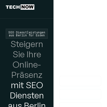
Wir würden
uns freuen,
von Ihnen zu
SEO Dienstleistungen
aus Berlin für Essen
hören
Steigern
Wenn Sie Fragen
Sie Ihre
haben, nehmen Sie
Online-
bitte Kontakt mit uns
auf!
Präsenz
mit SEO
Diensten
aus Berlin