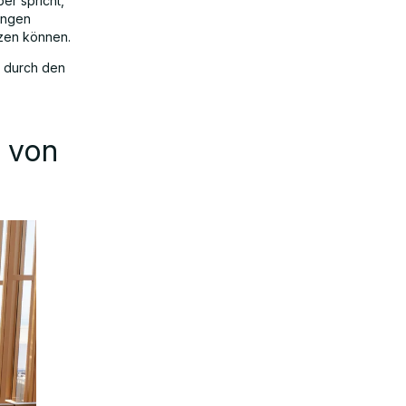
er spricht,
ungen
tzen können.
, durch den
z von