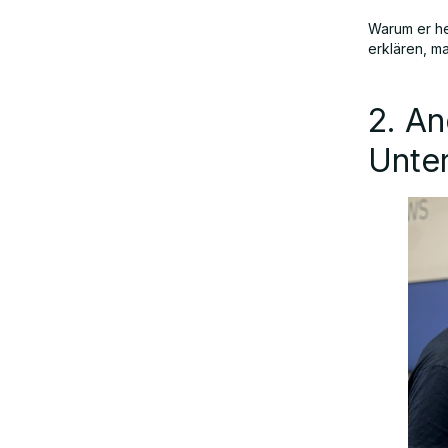
Warum er he
erklären, m
8. Goda Go: KI kreativ und zugänglich
machen
2. An
9. Yasmin Weiß: Fürsprecherin und
Unte
Vermittlerin für
Zukunftskompetenzen
10. Shirin Khosravi Jam: Die nächste
Generation von
Datenwissenschaftlern stärken
Der Aufstieg der Top 10 KI-Experten
in Deutschland