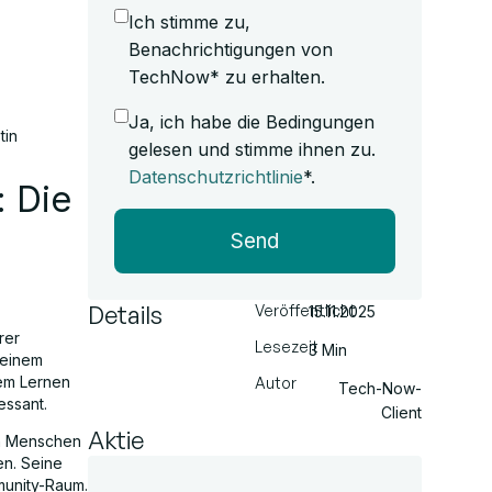
Ich stimme zu,
Benachrichtigungen von
TechNow* zu erhalten.
Ja, ich habe die Bedingungen
tin
gelesen und stimme ihnen zu.
Datenschutzrichtlinie
*.
: Die
Send
Details
Veröffentlicht
15.11.2025
rer
Lesezeit
3 Min
seinem
lem Lernen
Autor
Tech-Now-
essant.
Client
Aktie
on Menschen
en. Seine
munity-Raum.