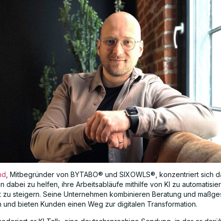
nd
, Mitbegründer von BYTABO® und SIXOWLS®, konzentriert sich da
dabei zu helfen, ihre Arbeitsabläufe mithilfe von KI zu automatisie
ät zu steigern. Seine Unternehmen kombinieren Beratung und maßge
 und bieten Kunden einen Weg zur digitalen Transformation.