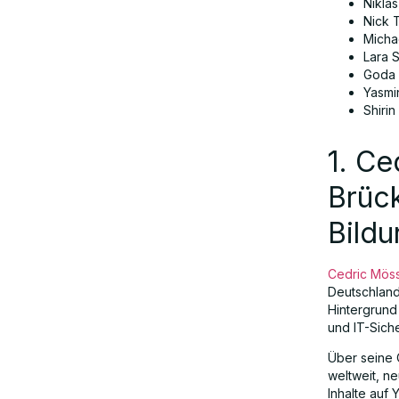
Nikla
3. Philipp Schmid: Der Open-Source-
Nick 
Visionär
Micha
Lara S
Goda 
4. Niklas Volland: KI für die
Yasmi
Transformation von Unternehmen neu
Shirin
definieren
1. C
5. Nick Turley: Ausbau der Präsenz
Brüc
von ChatGPT in Europa
Bildu
6. Michael Truch: Der KI-Pionier, der
Cedric Mös
die Personalbeschaffung
Deutschland
revolutioniert
Hintergrund
und IT-Sich
Über seine 
7. Lara Sophie Bothur: Die Stimme der
weltweit, n
ethischen Technologie
Inhalte auf