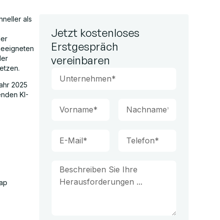
hneller als
Jetzt kostenloses
der
Erstgespräch
 geeigneten
vereinbaren
der
etzen.
Jahr 2025
enden KI-
rap