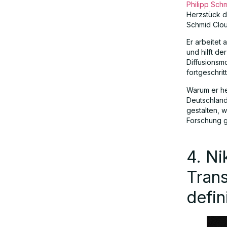
Philipp Sch
Herzstück d
Schmid Cloud
Er arbeitet
und hilft d
Diffusionsm
fortgeschrit
Warum er he
Deutschland 
gestalten, 
Forschung g
4. Ni
Tran
defin