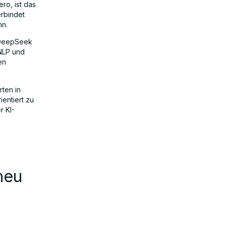
ro, ist das
rbindet
nn.
 DeepSeek
NLP und
en
ten in
ientiert zu
r KI-
neu