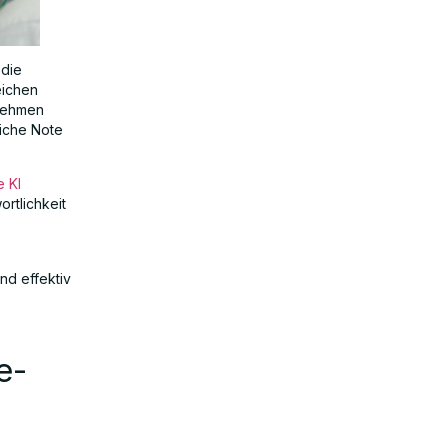
 die
eichen
rnehmen
liche Note
e KI
rtlichkeit
nd effektiv
e-