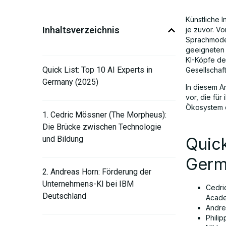
Künstliche I
Inhaltsverzeichnis
je zuvor. Vo
Sprachmodel
geeigneten 
KI-Köpfe de
Quick List: Top 10 AI Experts in
Gesellschaf
Germany (2025)
In diesem A
vor, die für
Ökosystem d
1. Cedric Mössner (The Morpheus):
Die Brücke zwischen Technologie
Quick
und Bildung
Germ
2. Andreas Horn: Förderung der
Unternehmens-KI bei IBM
Cedri
Deutschland
Acad
Andre
Phili