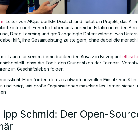
rn
, Leiter von AIOps bei IBM Deutschland, leitet ein Projekt, das KI in
läufe integriert. Er verfügt über umfangreiche Erfahrung in den Ber
rung, Deep Learning und groß angelegte Datensysteme, was Unte
 dabei hilft, ihre Gesamtleistung zu steigern, ohne dabei die mensch
.
n ist auch für seinen beeindruckenden Ansatz in Bezug auf
ethisch
 sicherstellt, dass die Tools den Grundsätzen der Fairness, Verantwo
renz im Geschäftsleben folgen.
raussticht: Horn fördert den verantwortungsvollen Einsatz von KI in
 und zeigt, wie große Organisationen maschinelles Lernen sicher u
nen.
ilipp Schmid: Der Open-Sourc
när