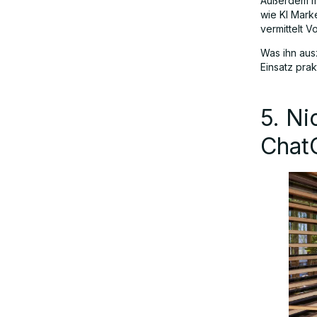
Außerdem mo
wie KI Mark
vermittelt V
Was ihn aus
Einsatz pra
5. Ni
Chat