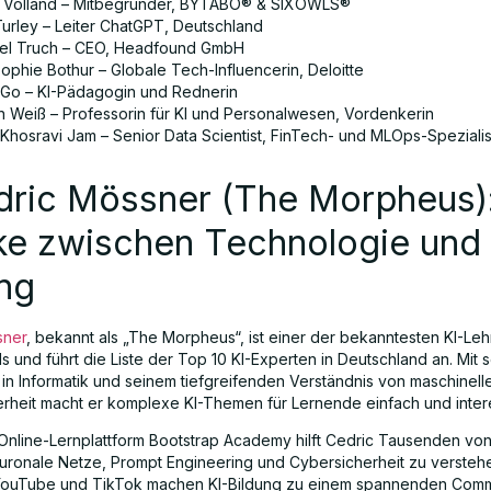
s Volland – Mitbegründer, BYTABO® & SIXOWLS®
Turley – Leiter ChatGPT, Deutschland
el Truch – CEO, Headfound GmbH
ophie Bothur – Globale Tech-Influencerin, Deloitte
Go – KI-Pädagogin und Rednerin
n Weiß – Professorin für KI und Personalwesen, Vordenkerin
 Khosravi Jam – Senior Data Scientist, FinTech- und MLOps-Spezialis
edric Mössner (The Morpheus)
ke zwischen Technologie und
ng
sner
, bekannt als „The Morpheus“, ist einer der bekanntesten KI-Leh
s und führt die Liste der Top 10 KI-Experten in Deutschland an. Mit 
 in Informatik und seinem tiefgreifenden Verständnis von maschinel
erheit macht er komplexe KI-Themen für Lernende einfach und inter
Online-Lernplattform Bootstrap Academy hilft Cedric Tausenden v
euronale Netze, Prompt Engineering und Cybersicherheit zu versteh
 YouTube und TikTok machen KI-Bildung zu einem spannenden Com