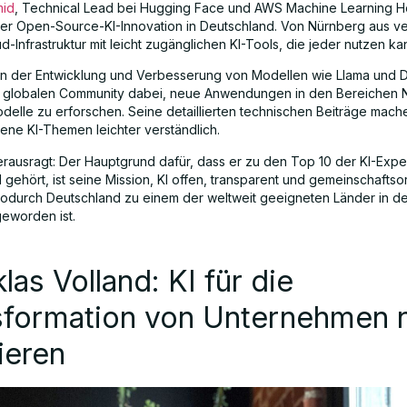
mid
, Technical Lead bei Hugging Face und AWS Machine Learning He
er Open-Source-KI-Innovation in Deutschland. Von Nürnberg aus ve
-Infrastruktur mit leicht zugänglichen KI-Tools, die jeder nutzen ka
 an der Entwicklung und Verbesserung von Modellen wie Llama und
er globalen Community dabei, neue Anwendungen in den Bereichen 
odelle zu erforschen. Seine detaillierten technischen Beiträge mach
tene KI-Themen leichter verständlich.
rausragt: Der Hauptgrund dafür, dass er zu den Top 10 der KI-Exper
gehört, ist seine Mission, KI offen, transparent und gemeinschaftsor
wodurch Deutschland zu einem der weltweit geeigneten Länder in de
eworden ist.
klas Volland: KI für die
sformation von Unternehmen 
ieren