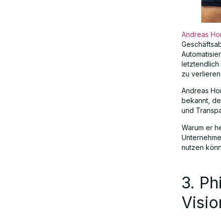
TechNow: Zusammenarbeit mit den
geeigneten Köpfen im Bereich KI
Andreas Ho
Geschäftsab
Abschließende Gedanken
Automatisie
letztendlich
zu verlieren
Andreas Hor
bekannt, der
und Transpa
Warum er he
Unternehmen
nutzen kön
3. Ph
Visio