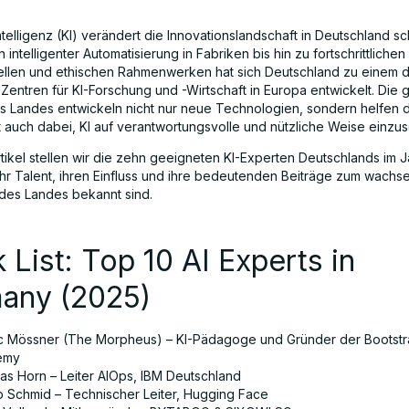
ntelligenz (KI) verändert die Innovationslandschaft in Deutschland sc
n intelligenter Automatisierung in Fabriken bis hin zu fortschrittlichen
len und ethischen Rahmenwerken hat sich Deutschland zu einem 
Zentren für KI-Forschung und -Wirtschaft in Europa entwickelt. Die
s Landes entwickeln nicht nur neue Technologien, sondern helfen 
t auch dabei, KI auf verantwortungsvolle und nützliche Weise einzus
rtikel stellen wir die zehn geeigneten KI-Experten Deutschlands im 
 ihr Talent, ihren Einfluss und ihre bedeutenden Beiträge zum wachs
es Landes bekannt sind.
 List: Top 10 AI Experts in
any (2025)
c Mössner (The Morpheus) – KI-Pädagoge und Gründer der Bootst
emy
as Horn – Leiter AIOps, IBM Deutschland
pp Schmid – Technischer Leiter, Hugging Face