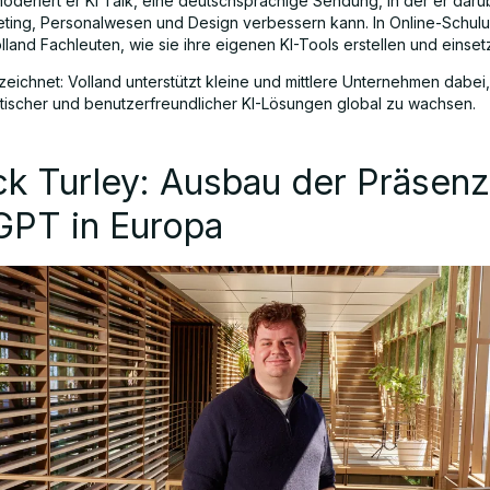
deriert er KI Talk, eine deutschsprachige Sendung, in der er darüb
eting, Personalwesen und Design verbessern kann. In Online-Schul
olland Fachleuten, wie sie ihre eigenen KI-Tools erstellen und einse
zeichnet: Volland unterstützt kleine und mittlere Unternehmen dabei
ktischer und benutzerfreundlicher KI-Lösungen global zu wachsen.
ck Turley: Ausbau der Präsen
GPT in Europa