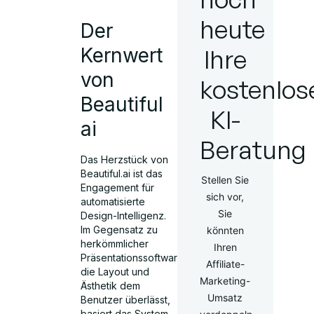
heute
Der
Kernwert
Ihre
von
kostenlos
Beautiful
KI-
ai
Beratung
Das Herzstück von
Beautiful.ai ist das
Stellen Sie
Engagement für
sich vor,
automatisierte
Sie
Design-Intelligenz.
Im Gegensatz zu
könnten
herkömmlicher
Ihren
Präsentationssoftware,
Affiliate-
die Layout und
Marketing-
Ästhetik dem
Umsatz
Benutzer überlässt,
basiert das System