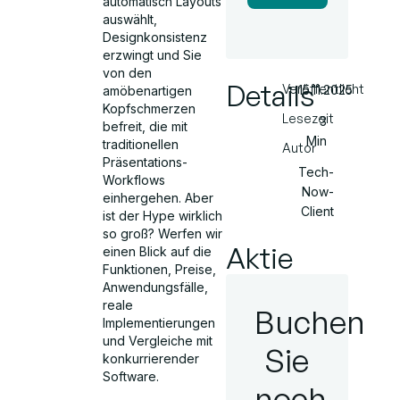
automatisch Layouts
auswählt,
Designkonsistenz
erzwingt und Sie
von den
Details
Veröffentlicht
15.11.2025
amöbenartigen
Kopfschmerzen
Lesezeit
3
befreit, die mit
Min
traditionellen
Autor
Präsentations-
Tech-
Workflows
Now-
einhergehen. Aber
Client
ist der Hype wirklich
so groß? Werfen wir
Aktie
einen Blick auf die
Funktionen, Preise,
Anwendungsfälle,
reale
Buchen
Implementierungen
und Vergleiche mit
Sie
konkurrierender
Software.
noch