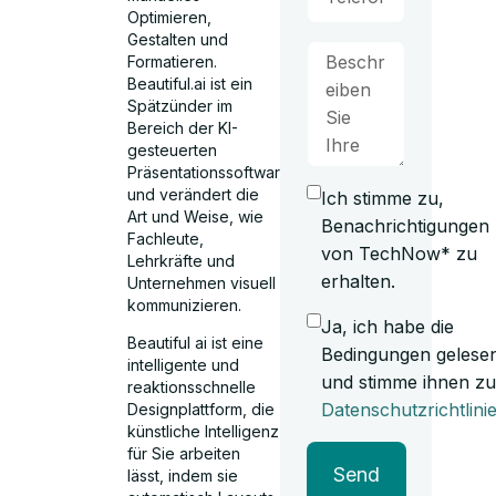
Optimieren,
Gestalten und
Formatieren.
Beautiful.ai ist ein
Spätzünder im
Bereich der KI-
gesteuerten
Präsentationssoftware
und verändert die
Ich stimme zu,
Art und Weise, wie
Benachrichtigungen
Fachleute,
von TechNow* zu
Lehrkräfte und
erhalten.
Unternehmen visuell
kommunizieren.
Ja, ich habe die
Beautiful ai ist eine
Bedingungen gelese
intelligente und
und stimme ihnen zu
reaktionsschnelle
Datenschutzrichtlini
Designplattform, die
künstliche Intelligenz
für Sie arbeiten
Send
lässt, indem sie