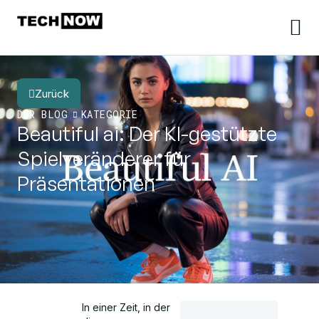
Zurück
DER BLOG
KATEGORIE
Beautiful ai: Der KI-gestützte
Spielveränderer für
Präsentationen
In einer Zeit, in der