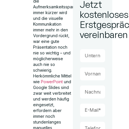
die
Jetzt
Aufmerksamkeitsspanne
kostenloses
immer kürzer wird
und die visuelle
Erstgesprä
Kommunikation
immer mehr in den
vereinbaren
Vordergrund rückt,
war eine gute
Präsentation noch
nie so wichtig – und
möglicherweise
auch nie so
schwierig.
Herkömmliche Mittel
wie
PowerPoint
und
Google Slides sind
zwar weit verbreitet
und werden häufig
eingesetzt,
erfordern aber
immer noch
stundenlanges
manuelles