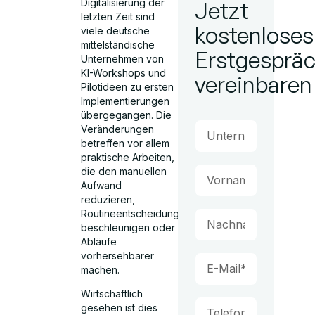
Digitalisierung der
Jetzt
letzten Zeit sind
kostenloses
viele deutsche
mittelständische
Erstgesprä
Unternehmen von
KI-Workshops und
vereinbaren
Pilotideen zu ersten
Implementierungen
übergegangen. Die
Veränderungen
betreffen vor allem
praktische Arbeiten,
die den manuellen
Aufwand
reduzieren,
Routineentscheidungen
beschleunigen oder
Abläufe
vorhersehbarer
machen.
Wirtschaftlich
gesehen ist dies