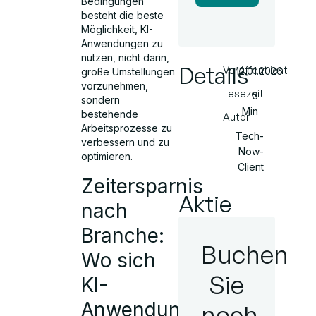
Bedingungen
besteht die beste
Möglichkeit, KI-
Anwendungen zu
nutzen, nicht darin,
Details
Veröffentlicht
12.01.2026
große Umstellungen
vorzunehmen,
Lesezeit
3
sondern
Min
bestehende
Autor
Arbeitsprozesse zu
Tech-
verbessern und zu
Now-
optimieren.
Client
Zeitersparnis
Aktie
nach
Branche:
Buchen
Wo sich
Sie
KI-
Anwendungen
noch