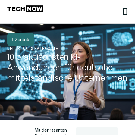
Zurück
DER BLOG
KATEGORIE
10 praktischsten KI-
Anwendungen für deutsche
mittelständische Unternehmen
Mit der rasanten