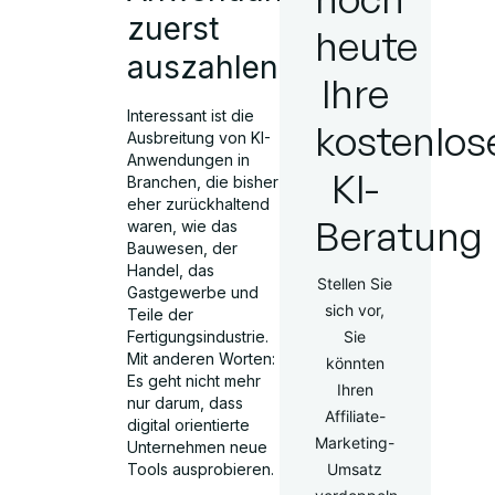
zuerst
heute
auszahlen
Ihre
Interessant ist die
kostenlos
Ausbreitung von KI-
Anwendungen in
KI-
Branchen, die bisher
eher zurückhaltend
Beratung
waren, wie das
Bauwesen, der
Handel, das
Stellen Sie
Gastgewerbe und
sich vor,
Teile der
Fertigungsindustrie.
Sie
Mit anderen Worten:
könnten
Es geht nicht mehr
Ihren
nur darum, dass
Affiliate-
digital orientierte
Marketing-
Unternehmen neue
Tools ausprobieren.
Umsatz