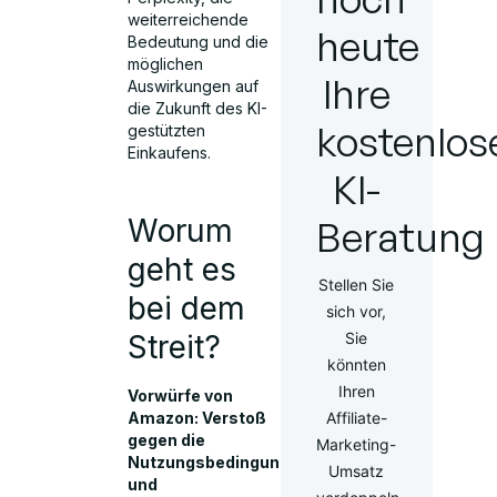
weiterreichende
heute
Bedeutung und die
möglichen
Ihre
Auswirkungen auf
die Zukunft des KI-
kostenlos
gestützten
Einkaufens.
KI-
Worum
Beratung
geht es
Stellen Sie
bei dem
sich vor,
Streit?
Sie
könnten
Ihren
Vorwürfe von
Amazon: Verstoß
Affiliate-
gegen die
Marketing-
Nutzungsbedingungen
Umsatz
und