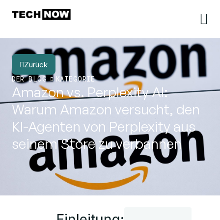
Zurück
DER BLOG
KATEGORIE
Amazon vs. Perplexity AI:
Warum Amazon versucht, den
KI-Agenten von Perplexity aus
seinem Store zu verbannen
Einleitung: