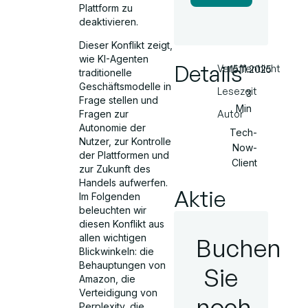
Plattform zu
deaktivieren.
Dieser Konflikt zeigt,
wie KI-Agenten
Details
Veröffentlicht
15.11.2025
traditionelle
Geschäftsmodelle in
Lesezeit
3
Frage stellen und
Min
Autor
Fragen zur
Autonomie der
Tech-
Nutzer, zur Kontrolle
Now-
der Plattformen und
Client
zur Zukunft des
Handels aufwerfen.
Aktie
Im Folgenden
beleuchten wir
diesen Konflikt aus
allen wichtigen
Buchen
Blickwinkeln: die
Behauptungen von
Sie
Amazon, die
Verteidigung von
noch
Perplexity, die