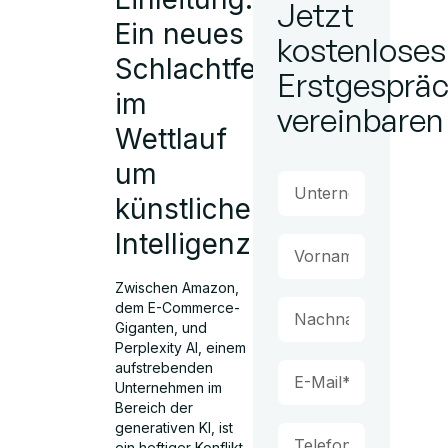
Jetzt
Ein neues
kostenloses
Schlachtfeld
Erstgesprä
im
vereinbaren
Wettlauf
um
künstliche
Intelligenz
Zwischen Amazon,
dem E-Commerce-
Giganten, und
Perplexity AI, einem
aufstrebenden
Unternehmen im
Bereich der
generativen KI, ist
ein heftiger Konflikt