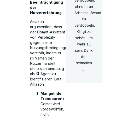
verdoppeln,
Beeinträchtigung
ohne Ihren
der
Nutzererfahrung
Arbeitsaufwand
zu
Amazon
verdoppeln.
argumentiert, dass
Klingt zu
der Comet-Assistent
von Perplexity
schön, um
gegen seine
wahr zu
Nutzungsbedingungen
sein. Dank
verstößt, indem er
der
im Namen der
schnellen
Nutzer handelt,
ohne sich eindeutig
…
als KI-Agent zu
identifizieren. Laut
Amazon:
Mangelnde
Transparenz:
Comet wird
vorgeworfen,
nicht