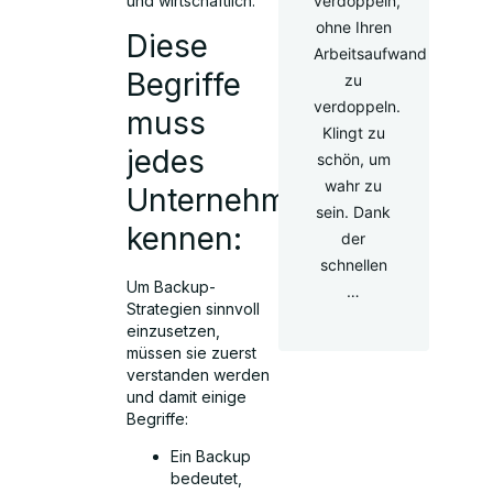
und wirtschaftlich.
verdoppeln,
ohne Ihren
Diese
Arbeitsaufwand
Begriffe
zu
verdoppeln.
muss
Klingt zu
jedes
schön, um
wahr zu
Unternehmen
sein. Dank
kennen:
der
schnellen
Um Backup-
…
Strategien sinnvoll
einzusetzen,
müssen sie zuerst
verstanden werden
und damit einige
Begriffe:
Ein Backup
bedeutet,