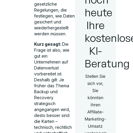
gesetzliche
heute
Regelungen, die
festlegen, wie Daten
Ihre
gesichert und
wiederhergestellt
kostenlos
werden müssen.
Kurz gesagt:
Die
KI-
Frage ist also, wie
gut ein
Beratung
Unternehmen auf
Datenverlust
vorbereitet ist.
Stellen Sie
Deshalb gilt: Je
sich vor,
früher das Thema
Sie
Backup und
Recovery
könnten
strategisch
Ihren
angegangen wird,
Affiliate-
desto besser sind
Marketing-
die Karten –
Umsatz
technisch, rechtlich