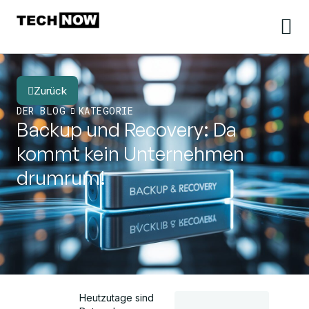
Zurück
DER BLOG
KATEGORIE
Backup und Recovery: Da
kommt kein Unternehmen
drumrum!
Heutzutage sind