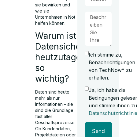
sie bewirken und
wie sie
Unternehmen in Not
helfen können.
Warum ist
Datensicherung
Ich stimme zu,
heutzutage
Benachrichtigungen
so
von TechNow* zu
wichtig?
erhalten.
Ja, ich habe die
Daten sind heute
Bedingungen gelese
mehr als nur
Informationen – sie
und stimme ihnen zu
sind die Grundlage
Datenschutzrichtlini
fast aller
Geschäftsprozesse.
Ob Kundendaten,
Send
Projektdateien oder