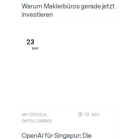
man für
Warum Maklerbüros gerade jetzt
ein
investieren
Backup?
Fazit: Warum
23
braucht jedes
MAY
Unternehmen
ein
Backupsystem?
12
ARTIFICIAL
INTELLIGENCE
OpenAI für Singapur: Die