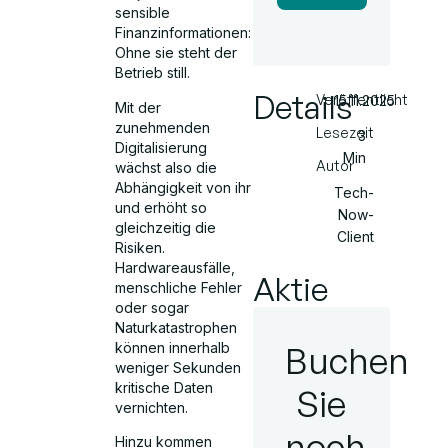
sensible
Finanzinformationen:
Ohne sie steht der
Betrieb still.
Details
Veröffentlicht
15.11.2025
Mit der
zunehmenden
Lesezeit
3
Digitalisierung
Min
Autor
wächst also die
Abhängigkeit von ihr
Tech-
und erhöht so
Now-
gleichzeitig die
Client
Risiken.
Hardwareausfälle,
Aktie
menschliche Fehler
oder sogar
Naturkatastrophen
Buchen
können innerhalb
weniger Sekunden
kritische Daten
Sie
vernichten.
noch
Hinzu kommen