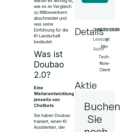
warum es wichtig ist,
wie es im Vergleich
zu Mitbewerbern
abschneidet und
was seine
Details
Veröffentlicht
18.02.2026
Einführung für die
KI-Landschaft
Lesezeit
3
bedeutet.
Min
Autor
Was ist
Tech-
Doubao
Now-
Client
2.0?
Aktie
Eine
Weiterentwicklung
jenseits von
Buchen
Chatbots
Sie
Sie haben Doubao
trainiert, einen KI-
Assistenten, der
noch