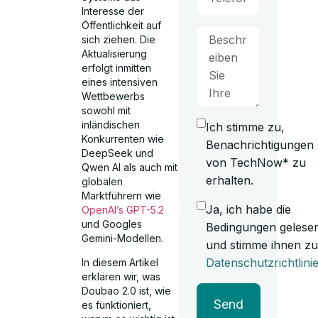
Interesse der
Öffentlichkeit auf
sich ziehen. Die
Aktualisierung
erfolgt inmitten
eines intensiven
Wettbewerbs
sowohl mit
inländischen
Ich stimme zu,
Konkurrenten wie
Benachrichtigungen
DeepSeek und
von TechNow* zu
Qwen AI als auch mit
erhalten.
globalen
Marktführern wie
Ja, ich habe die
OpenAI’s GPT-5.2
und Googles
Bedingungen gelese
Gemini-Modellen.
und stimme ihnen zu
Datenschutzrichtlini
In diesem Artikel
erklären wir, was
Doubao 2.0 ist, wie
Send
es funktioniert,