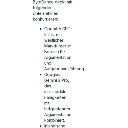
ByteDance direkt mit
folgenden
Unternehmen
konkurrieren:
OpenAI’s GPT-
5.2 ist ein
westlicher
Marktführer im
Bereich KI-
Argumentation
und
Aufgabenausführung.
Googles
Gemini 3 Pro,
das
multimodale
Fähigkeiten
mit
tiefgreifender
Argumentation
kombiniert.
Inländische