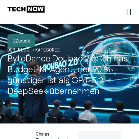
Zurück
DER BLOG
KATEGORIE
ByteDance Doubao 2.0: Chinas
Budget-KI-Agent, der 90 %
günstiger ist als GPT-5.2 –
DeepSeek übernehmen
Chinas