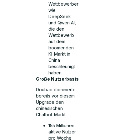
Wettbewerber
wie
DeepSeek
und Qwen AI,
die den
Wettbewerb
auf dem
boomenden
KI-Markt in
China
beschleunigt
haben.
Große Nutzerbasis
Doubao dominierte
bereits vor diesem
Upgrade den
chinesischen
Chatbot-Markt:
155 Millionen
aktive Nutzer
pro Woche.