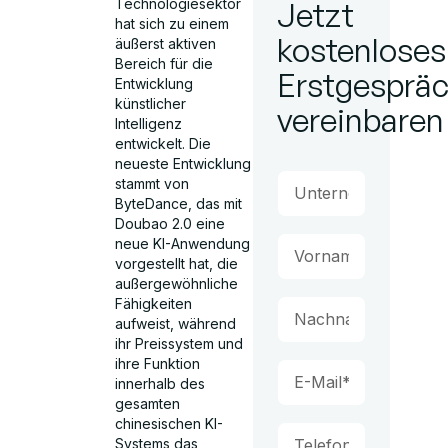
Technologiesektor
Jetzt
hat sich zu einem
kostenloses
äußerst aktiven
Bereich für die
Erstgesprä
Entwicklung
künstlicher
vereinbaren
Intelligenz
entwickelt. Die
neueste Entwicklung
stammt von
ByteDance, das mit
Doubao 2.0 eine
neue KI-Anwendung
vorgestellt hat, die
außergewöhnliche
Fähigkeiten
aufweist, während
ihr Preissystem und
ihre Funktion
innerhalb des
gesamten
chinesischen KI-
Systems das