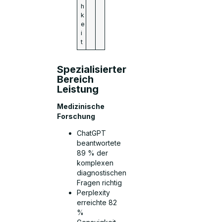
h
k
e
i
t
Spezialisierter
Bereich
Leistung
Medizinische
Forschung
ChatGPT
beantwortete
89 % der
komplexen
diagnostischen
Fragen richtig
Perplexity
erreichte 82
%