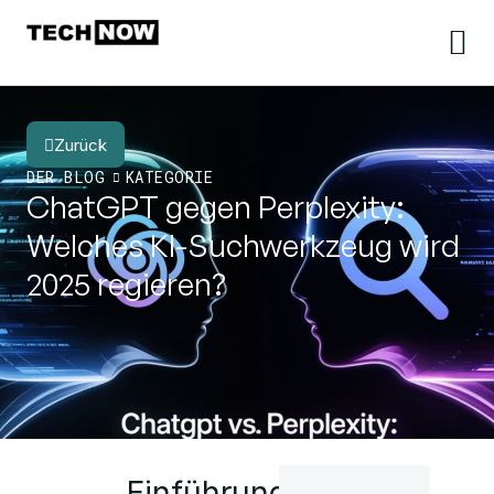
Zurück
DER BLOG
KATEGORIE
ChatGPT gegen Perplexity:
Welches KI-Suchwerkzeug wird
2025 regieren?
Einführung: