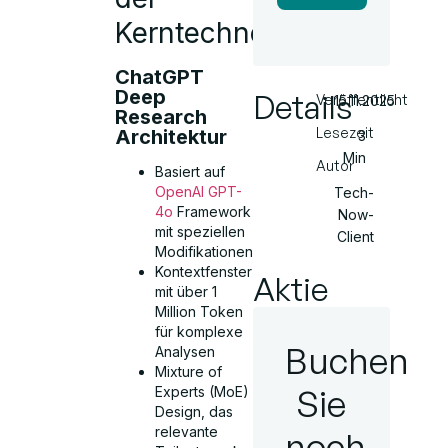
Kerntechnologien
ChatGPT
Deep
Details
Veröffentlicht
15.11.2025
Research
Lesezeit
Architektur
3
Min
Autor
Basiert auf
OpenAI GPT-
Tech-
4o
Framework
Now-
mit speziellen
Client
Modifikationen
Kontextfenster
Aktie
mit über 1
Million Token
für komplexe
Buchen
Analysen
Mixture of
Sie
Experts (MoE)
Design, das
relevante
noch