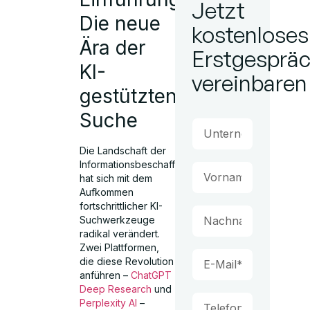
Jetzt
Die neue
kostenloses
Ära der
Erstgesprä
KI-
vereinbaren
gestützten
Suche
Die Landschaft der
Informationsbeschaffung
hat sich mit dem
Aufkommen
fortschrittlicher KI-
Suchwerkzeuge
radikal verändert.
Zwei Plattformen,
die diese Revolution
anführen –
ChatGPT
Deep Research
und
Perplexity AI
–