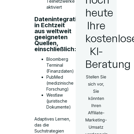
Teilnetzwerke
aktiviert
heute
Datenintegration
Ihre
in Echtzeit
aus weltweit
kostenlos
geeigneten
Quellen,
KI-
einschließlich:
Bloomberg
Beratung
Terminal
(Finanzdaten)
Stellen Sie
PubMed
(medizinische
sich vor,
Forschung)
Sie
Westlaw
könnten
(juristische
Ihren
Dokumente)
Affiliate-
Adaptives Lernen,
Marketing-
das die
Umsatz
Suchstrategien