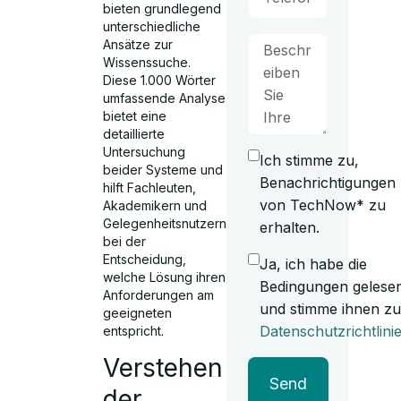
bieten grundlegend
unterschiedliche
Ansätze zur
Wissenssuche.
Diese 1.000 Wörter
umfassende Analyse
bietet eine
detaillierte
Untersuchung
Ich stimme zu,
beider Systeme und
Benachrichtigungen
hilft Fachleuten,
von TechNow* zu
Akademikern und
Gelegenheitsnutzern
erhalten.
bei der
Entscheidung,
Ja, ich habe die
welche Lösung ihren
Bedingungen gelese
Anforderungen am
und stimme ihnen zu
geeigneten
Datenschutzrichtlini
entspricht.
Verstehen
Send
der