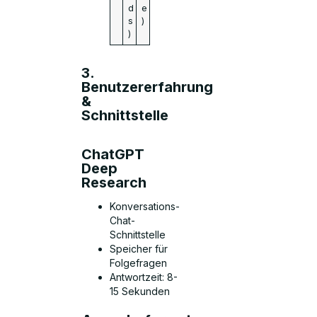
d
e
s
)
)
3.
Benutzererfahrung
&
Schnittstelle
ChatGPT
Deep
Research
Konversations-
Chat-
Schnittstelle
Speicher für
Folgefragen
Antwortzeit: 8-
15 Sekunden