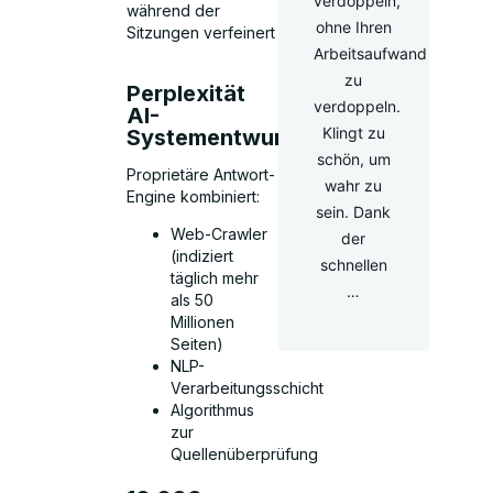
verdoppeln,
während der
ohne Ihren
Sitzungen verfeinert
Arbeitsaufwand
zu
Perplexität
verdoppeln.
AI-
Klingt zu
Systementwurf
schön, um
Proprietäre Antwort-
wahr zu
Engine kombiniert:
sein. Dank
Web-Crawler
der
(indiziert
schnellen
täglich mehr
…
als 50
Millionen
Seiten)
NLP-
Verarbeitungsschicht
Algorithmus
zur
Quellenüberprüfung