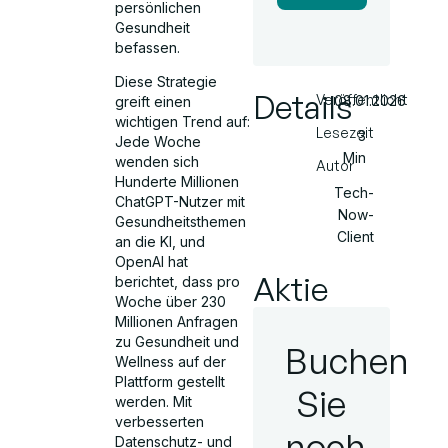
persönlichen
Gesundheit
befassen.
Diese Strategie
Details
Veröffentlicht
08.01.2026
greift einen
wichtigen Trend auf:
Lesezeit
3
Jede Woche
Min
wenden sich
Autor
Hunderte Millionen
Tech-
ChatGPT-Nutzer mit
Now-
Gesundheitsthemen
Client
an die KI, und
OpenAI hat
Aktie
berichtet, dass pro
Woche über 230
Millionen Anfragen
zu Gesundheit und
Buchen
Wellness auf der
Plattform gestellt
Sie
werden. Mit
verbesserten
noch
Datenschutz- und