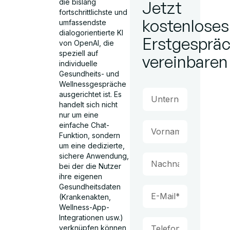
die bislang
Jetzt
fortschrittlichste und
kostenloses
umfassendste
dialogorientierte KI
Erstgesprä
von OpenAI, die
speziell auf
vereinbaren
individuelle
Gesundheits- und
Wellnessgespräche
ausgerichtet ist. Es
handelt sich nicht
nur um eine
einfache Chat-
Funktion, sondern
um eine dedizierte,
sichere Anwendung,
bei der die Nutzer
ihre eigenen
Gesundheitsdaten
(Krankenakten,
Wellness-App-
Integrationen usw.)
verknüpfen können,