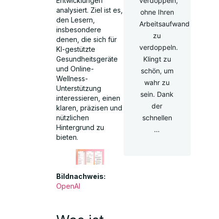
Entwicklungen
verdoppeln,
analysiert. Ziel ist es,
ohne Ihren
den Lesern,
Arbeitsaufwand
insbesondere
zu
denen, die sich für
verdoppeln.
KI-gestützte
Gesundheitsgeräte
Klingt zu
und Online-
schön, um
Wellness-
wahr zu
Unterstützung
sein. Dank
interessieren, einen
der
klaren, präzisen und
nützlichen
schnellen
Hintergrund zu
…
bieten.
Bildnachweis:
OpenAI