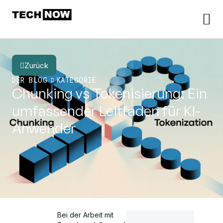
Zurück
DER BLOG
KATEGORIE
Chunking vs Tokenisierung: Ein
umfassender Leitfaden für KI-
Anwender
Bei der Arbeit mit