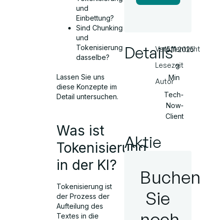
und
Einbettung?
Sind Chunking
und
Details
Tokenisierung
Veröffentlicht
15.11.2025
dasselbe?
Lesezeit
3
Lassen Sie uns
Min
Autor
diese Konzepte im
Tech-
Detail untersuchen.
Now-
Client
Was ist
Aktie
Tokenisierung
in der KI?
Buchen
Tokenisierung ist
Sie
der Prozess der
Aufteilung des
noch
Textes in die