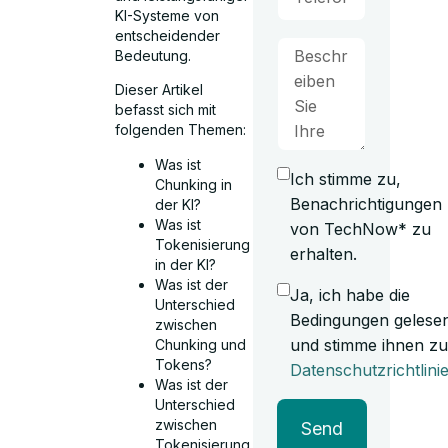
KI-Systeme von
entscheidender
Bedeutung.
Dieser Artikel
befasst sich mit
folgenden Themen:
Was ist
Ich stimme zu,
Chunking in
Benachrichtigungen
der KI?
Was ist
von TechNow* zu
Tokenisierung
erhalten.
in der KI?
Was ist der
Ja, ich habe die
Unterschied
Bedingungen gelese
zwischen
und stimme ihnen zu
Chunking und
Tokens?
Datenschutzrichtlini
Was ist der
Unterschied
zwischen
Send
Tokenisierung