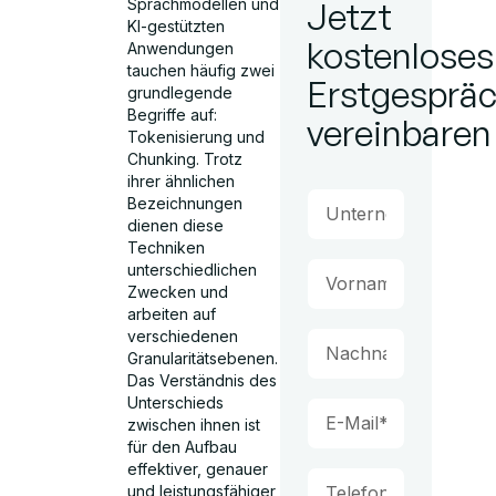
Sprachmodellen und
Jetzt
KI-gestützten
kostenloses
Anwendungen
tauchen häufig zwei
Erstgesprä
grundlegende
Begriffe auf:
vereinbaren
Tokenisierung und
Chunking. Trotz
ihrer ähnlichen
Bezeichnungen
dienen diese
Techniken
unterschiedlichen
Zwecken und
arbeiten auf
verschiedenen
Granularitätsebenen.
Das Verständnis des
Unterschieds
zwischen ihnen ist
für den Aufbau
effektiver, genauer
und leistungsfähiger