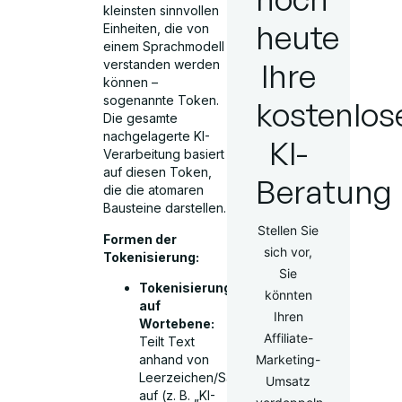
kleinsten sinnvollen
heute
Einheiten, die von
einem Sprachmodell
Ihre
verstanden werden
können –
sogenannte Token.
kostenlos
Die gesamte
nachgelagerte KI-
KI-
Verarbeitung basiert
auf diesen Token,
Beratung
die die atomaren
Bausteine darstellen.
Stellen Sie
Formen der
sich vor,
Tokenisierung:
Sie
Tokenisierung
könnten
auf
Ihren
Wortebene:
Affiliate-
Teilt Text
anhand von
Marketing-
Leerzeichen/Satzzeichen
Umsatz
auf (z. B. „KI-