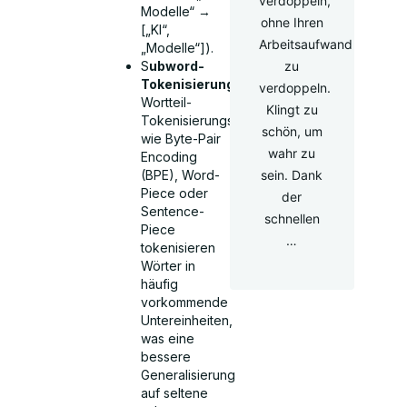
verdoppeln,
Modelle“ →
ohne Ihren
[„KI“,
Arbeitsaufwand
„Modelle“]).
S
ubword-
zu
Tokenisierung:
verdoppeln.
Wortteil-
Klingt zu
Tokenisierungstechniken
schön, um
wie Byte-Pair
wahr zu
Encoding
(BPE), Word-
sein. Dank
Piece oder
der
Sentence-
schnellen
Piece
…
tokenisieren
Wörter in
häufig
vorkommende
Untereinheiten,
was eine
bessere
Generalisierung
auf seltene