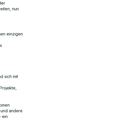
der
beiten, nun
nen einzigen
ls
 sich mit
Projekte,
nomen
x und andere
 ein