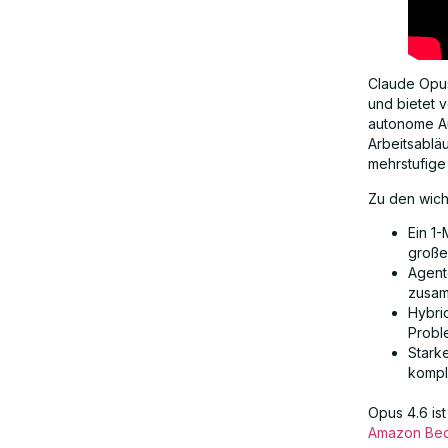
Claude Opus 
und bietet 
autonome Au
Arbeitsablä
mehrstufige
Zu den wich
Ein 1
große
Agent
zusam
Hybri
Probl
Stark
kompl
Opus 4.6 is
Amazon Be