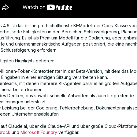
4.6 ist das bislang fortschrittlichste KI-Modell der Opus-Klasse von
verbesserte Fähigkeiten in den Bereichen Schlussfolgerung, Planun
sführung. Es ist als Premium-Modell für die Codierung, agentenbas
ufe und unternehmenskritische Aufgaben positioniert, die eine nachh
 Schlussfolgerung erfordern.
tigsten Highlights gehören:
-Millionen-Token-Kontextfenster in der Beta-Version, mit dem das Mo
 Eingaben in einer einzigen Sitzung verarbeiten kann.
enteams, mit denen mehrere KI-Agenten parallel an großen Aufgab
menarbeiten können.
des Denken, das sowohl schnelle Antworten als auch tiefgreifende
emlösungen unterstützt.
e Leistung bei der Codierung, Fehlerbehebung, Dokumentenanalys
exen Unternehmensabläufen.
t auf Claude.ai, über die Claude-API und über große Cloud-Plattfor
drock
und
Microsoft Foundry
verfügbar.