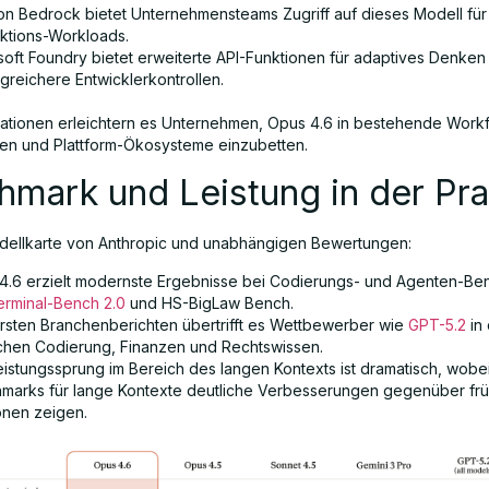
n Bedrock bietet Unternehmensteams Zugriff auf dieses Modell für 
ktions-Workloads.
soft Foundry bietet erweiterte API-Funktionen für adaptives Denken
greichere Entwicklerkontrollen.
rationen erleichtern es Unternehmen, Opus 4.6 in bestehende Work
n und Plattform-Ökosysteme einzubetten.
mark und Leistung in der Pra
dellkarte von Anthropic und unabhängigen Bewertungen:
4.6 erzielt modernste Ergebnisse bei Codierungs- und Agenten-B
rminal-Bench 2.0
und HS-BigLaw Bench.
ersten Branchenberichten übertrifft es Wettbewerber wie
GPT-5.2
in
chen Codierung, Finanzen und Rechtswissen.
eistungssprung im Bereich des langen Kontexts ist dramatisch, wobe
marks für lange Kontexte deutliche Verbesserungen gegenüber fr
onen zeigen.