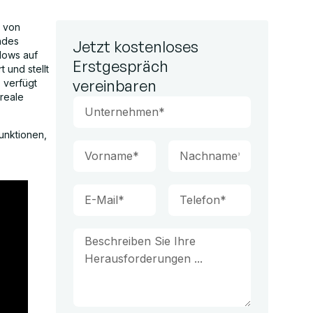
z von
ndes
Jetzt kostenloses
lows auf
Erstgespräch
 und stellt
vereinbaren
s verfügt
 reale
funktionen,