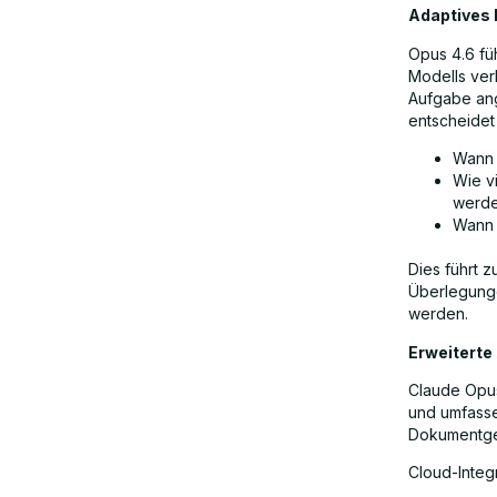
Adaptives 
Opus 4.6 fü
Modells ver
Aufgabe ang
entscheidet
Wann 
Wie v
werd
Wann 
Dies führt 
Überlegunge
werden.
Erweiterte
Claude Opus
und umfasse
Dokumentgen
Cloud-Integ