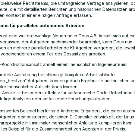
pielsweise Rechtsteams, die umfangreiche Verträge analysieren, o
ute, die mit detaillierten Berichten und historischen Datensätzen ar
n Kontext in einer einzigen Anfrage erfassen.
ms für paralleles autonomes Arbeiten
 ist eine weitere wichtige Neuerung in Opus 4.6. Anstatt sich auf ei
verlassen, der Aufgaben nacheinander bearbeitet, kann Opus nun
en an mehrere parallel arbeitende KI-Agenten vergeben, die jewei
voneinander an einem Teil des Gesamtziels arbeiten.
-Koordinationsansatz ähnelt einem menschlichen Ingenieurteam:
arallele Ausführung beschleunigt komplexe Arbeitsabläufe.
en „besitzen“ Aufgaben, können jedoch Ergebnisse austauschen und
ler menschlicher Aufsicht koordinieren.
r Ansatz ist besonders effektiv für umfangreiche Code-Refactoring-
tufige Analysen oder umfassende Forschungsaufgaben.
nswertes Beispiel hierfür sind Anthropic Engineers, die einen auto
 Agenten demonstrieren, der einen C-Compiler entwickelt, der Linu
areprojekte mit minimaler menschlicher Anleitung kompilieren kann –
lles Beispiel für die Zusammenarbeit von Agenten in der Praxis.