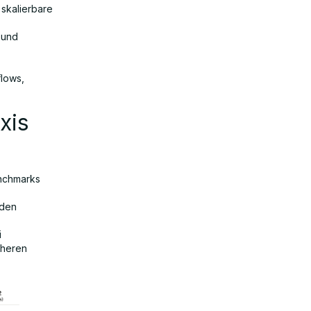
skalierbare
 und
flows,
xis
enchmarks
 den
i
üheren