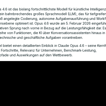
4.6 ist das bislang fortschrittlichste Modell für künstliche Intelligen
 ein bahnbrechendes großes Sprachmodell (LLM), das für tiefgreife
oß angelegte Codierung, autonome Aufgabenausführung und Workf
sebene optimiert ist. Opus 4.6 wurde am 5. Februar 2026 eingeführt
ativen Sprung nach vorne in Bezug auf die Leistungsfähigkeit dar. E
eihe von Funktionen, die KI über Konversationsassistenten hinaus in
 technische und geschäftliche Aufgaben vorantreiben.
el bietet einen detaillierten Einblick in Claude Opus 4.6 – seine Kern
 Fortschritte, Relevanz für Unternehmen, Benchmark-Leistung,
spfade und Auswirkungen auf den Wettbewerb.