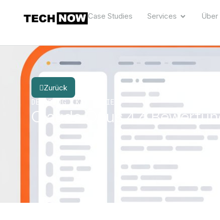
Case Studies
Services
Über
Zurück
DER BLOG
KATEGORIE
Claude Opus 4.6 Bewertung: