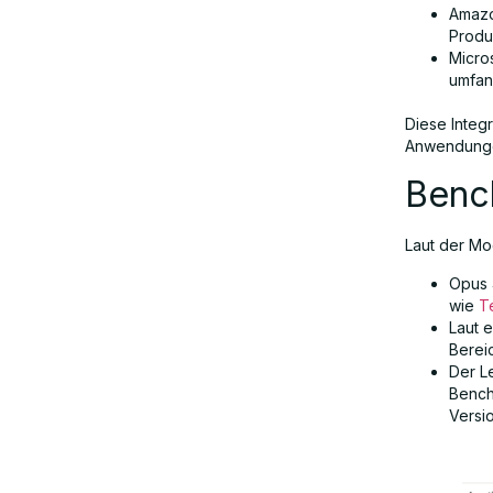
Amazo
Produ
Micro
umfan
Diese Integ
Anwendunge
Bench
Laut der Mo
Opus 
wie
Te
Laut 
Berei
Der L
Bench
Versi