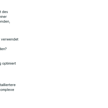
t des
einer
enden,
n verwendet
den?
 optimiert
illiertere
 komplexe