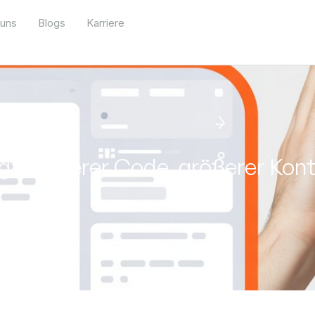
 uns
Blogs
Karriere
 Besserer Code, größerer Konte