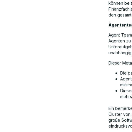
können beis
Finanzfachle
den gesamte
Agententea
Agent Teams
Agenten zu 
Unteraufgab
unabhängig 
Dieser Meta
Die p
Agent
minima
Diese
mehrs
Ein bemerke
Cluster von
große Softw
eindrucksvo