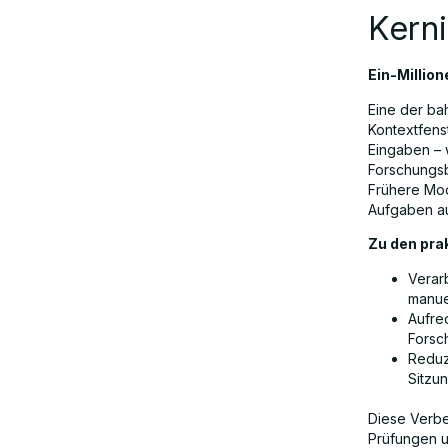
Kerni
Ein-Millio
Eine der ba
Kontextfenst
Eingaben –
Forschungsb
Frühere Mod
Aufgaben au
Zu den pra
Verar
manue
Aufre
Forsc
Reduz
Sitzu
Diese Verbe
Prüfungen u