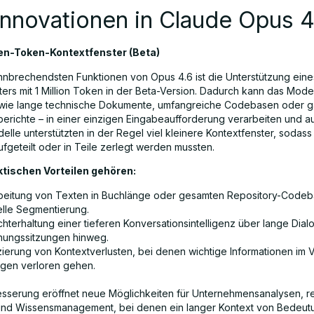
nnovationen in Claude Opus 4
nen-Token-Kontextfenster (Beta)
hnbrechendsten Funktionen von Opus 4.6 ist die Unterstützung eine
ers mit 1 Million Token in der Beta-Version. Dadurch kann das Model
 wie lange technische Dokumente, umfangreiche Codebasen oder 
erichte – in einer einzigen Eingabeaufforderung verarbeiten und a
elle unterstützten in der Regel viel kleinere Kontextfenster, sodas
fgeteilt oder in Teile zerlegt werden mussten.
ktischen Vorteilen gehören:
beitung von Texten in Buchlänge oder gesamten Repository-Code
lle Segmentierung.
chterhaltung einer tieferen Konversationsintelligenz über lange Dia
hungssitzungen hinweg.
ierung von Kontextverlusten, bei denen wichtige Informationen im V
ngen verloren gehen.
sserung eröffnet neue Möglichkeiten für Unternehmensanalysen, re
nd Wissensmanagement, bei denen ein langer Kontext von Bedeutun