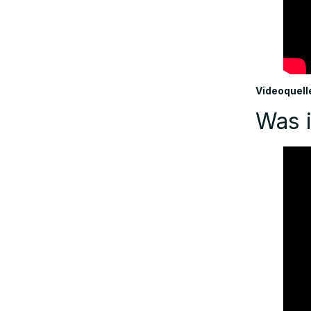
Sicherheit, Zuverlässigkeit und
Vertrauen
Videoquell
Claude Opus 4.6: Preise und
Was i
Verfügbarkeit
Schlussfolgerung
FAQs