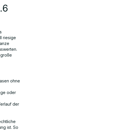
.6
s
l riesige
ganze
uswerten.
s große
basen ohne
loge oder
erlauf der
chtliche
g ist. So