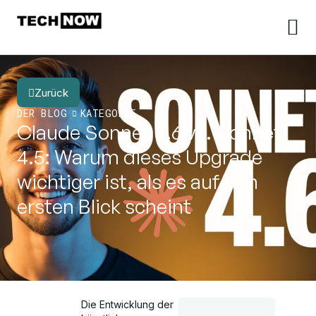
Zurück
DER BLOG
KATEGORIE
Claude Sonnet 4.6 vs. Sonnet
4.5: Warum dieses Upgrade
wichtiger ist, als es auf den
ersten Blick scheint
Die Entwicklung der