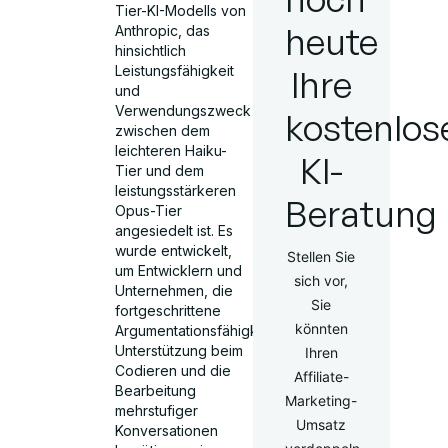
Tier-KI-Modells von
heute
Anthropic, das
hinsichtlich
Leistungsfähigkeit
Ihre
und
Verwendungszweck
kostenlos
zwischen dem
leichteren Haiku-
KI-
Tier und dem
leistungsstärkeren
Beratung
Opus-Tier
angesiedelt ist. Es
wurde entwickelt,
Stellen Sie
um Entwicklern und
sich vor,
Unternehmen, die
Sie
fortgeschrittene
könnten
Argumentationsfähigkeiten,
Unterstützung beim
Ihren
Codieren und die
Affiliate-
Bearbeitung
Marketing-
mehrstufiger
Umsatz
Konversationen