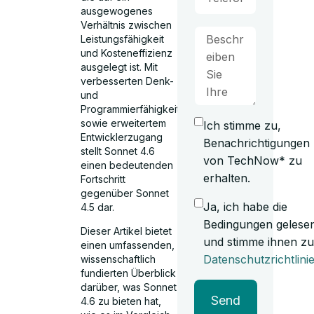
ausgewogenes
Verhältnis zwischen
Leistungsfähigkeit
und Kosteneffizienz
ausgelegt ist. Mit
verbesserten Denk-
und
Programmierfähigkeiten
sowie erweitertem
Ich stimme zu,
Entwicklerzugang
Benachrichtigungen
stellt Sonnet 4.6
von TechNow* zu
einen bedeutenden
erhalten.
Fortschritt
gegenüber Sonnet
Ja, ich habe die
4.5 dar.
Bedingungen gelese
Dieser Artikel bietet
und stimme ihnen zu
einen umfassenden,
Datenschutzrichtlini
wissenschaftlich
fundierten Überblick
darüber, was Sonnet
Send
4.6 zu bieten hat,