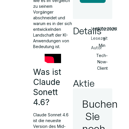
wie es im Vergleich
zu seinem
Vorgänger
abschneidet und
warum es in der sich
Details
Veröffentlicht
18.02.2026
entwickelnden
Landschaft der KI-
Lesezeit
3
Anwendungen von
Min
Bedeutung ist.
Autor
Tech-
Now-
Client
Was ist
Claude
Aktie
Sonett
4.6?
Buchen
Sie
Claude Sonnet 4.6
ist die neueste
noch
Version des Mid-