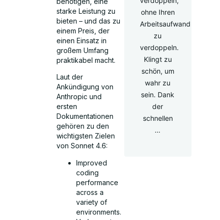
verdoppeln,
benötigen, eine
starke Leistung zu
ohne Ihren
bieten – und das zu
Arbeitsaufwand
einem Preis, der
zu
einen Einsatz in
verdoppeln.
großem Umfang
Klingt zu
praktikabel macht.
schön, um
Laut der
wahr zu
Ankündigung von
sein. Dank
Anthropic und
der
ersten
Dokumentationen
schnellen
gehören zu den
…
wichtigsten Zielen
von Sonnet 4.6:
Improved
coding
performance
across a
variety of
environments.