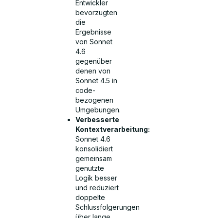
Entwickler
bevorzugten
die
Ergebnisse
von Sonnet
4.6
gegenüber
denen von
Sonnet 4.5 in
code-
bezogenen
Umgebungen.
Verbesserte
Kontextverarbeitung:
Sonnet 4.6
konsolidiert
gemeinsam
genutzte
Logik besser
und reduziert
doppelte
Schlussfolgerungen
über lange