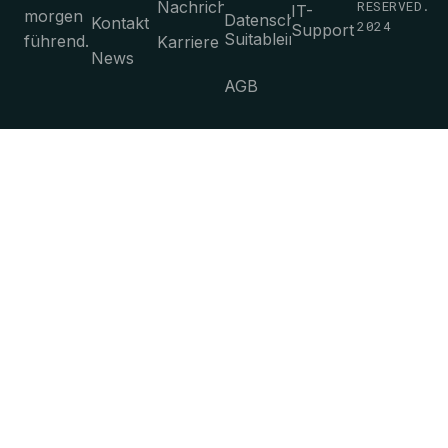
Nachrichten
RESERVED.
IT-
morgen
Datenschutz-
Kontakt
2024
Support
Suitableimmungen
führend.
Karriere
News
AGB