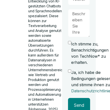
Entwicklung von KI-
gestützten Chatbots
und Sprachmodellen
spezialisiert. Diese
können zur
Textverarbeitung
und Analyse genutzt
werden sowie
automatisierte
Ich stimme zu,
Übersetzungen
Benachrichtigungen
durchführen. Es
kann außerdem für
von TechNow* zu
Datenanalysen in
erhalten.
verschiedenen
Unternehmensbereichen
Ja, ich habe die
wie Vertrieb und
Bedingungen gelese
Produktion genutzt
und stimme ihnen zu
werden und
Prozessoptimierung
Datenschutzrichtlini
und Automatisierung
in Unternehmen
unterstützen
Send
(Hohensee, 2025)