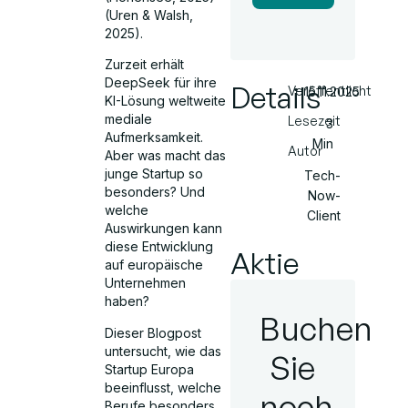
(Uren & Walsh,
2025).
Zurzeit erhält
DeepSeek für ihre
Details
Veröffentlicht
15.11.2025
KI-Lösung weltweite
mediale
Lesezeit
3
Aufmerksamkeit.
Min
Autor
Aber was macht das
junge Startup so
Tech-
besonders? Und
Now-
welche
Client
Auswirkungen kann
diese Entwicklung
Aktie
auf europäische
Unternehmen
haben?
Buchen
Dieser Blogpost
untersucht, wie das
Sie
Startup Europa
beeinflusst, welche
noch
Berufe besonders