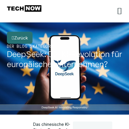
Zurück
DER BLOG
KATEGORIE
DeepSeek: Die KI-Revolution für
europäische Unternehmen?
Das chinesische KI-