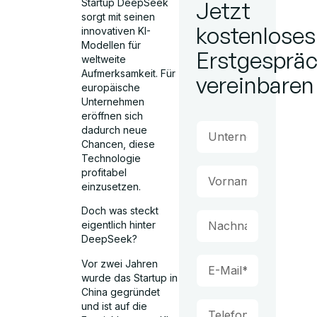
Startup DeepSeek
Jetzt
sorgt mit seinen
kostenloses
innovativen KI-
Modellen für
Erstgesprä
weltweite
Aufmerksamkeit. Für
vereinbaren
europäische
Unternehmen
eröffnen sich
dadurch neue
Chancen, diese
Technologie
profitabel
einzusetzen.
Doch was steckt
eigentlich hinter
DeepSeek?
Vor zwei Jahren
wurde das Startup in
China gegründet
und ist auf die