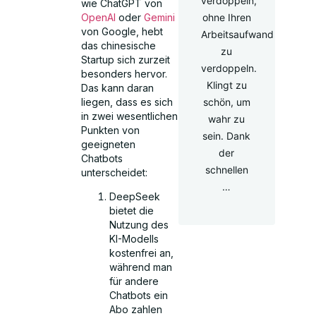
verdoppeln,
wie ChatGPT von
OpenAI
oder
Gemini
ohne Ihren
von Google, hebt
Arbeitsaufwand
das chinesische
zu
Startup sich zurzeit
verdoppeln.
besonders hervor.
Klingt zu
Das kann daran
liegen, dass es sich
schön, um
in zwei wesentlichen
wahr zu
Punkten von
sein. Dank
geeigneten
der
Chatbots
schnellen
unterscheidet:
…
DeepSeek
bietet die
Nutzung des
KI-Modells
kostenfrei an,
während man
für andere
Chatbots ein
Abo zahlen