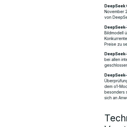
DeepSeek 
November 20
von DeepSe
DeepSeek-
Bildmodell 
Konkurrent
Preise zu s
DeepSeek-
bei allen i
geschlosse
DeepSeek-
Überprüfung
dem o1-Mod
besonders s
sich an Anw
Tech