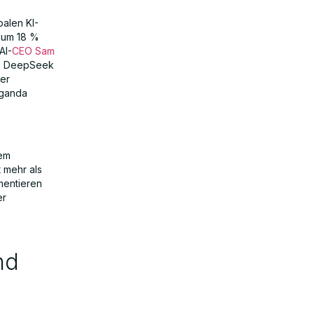
alen KI-
5 um 18 %
AI-
CEO Sam
von DeepSeek
der
aganda
sem
 mehr als
mentieren
er
nd