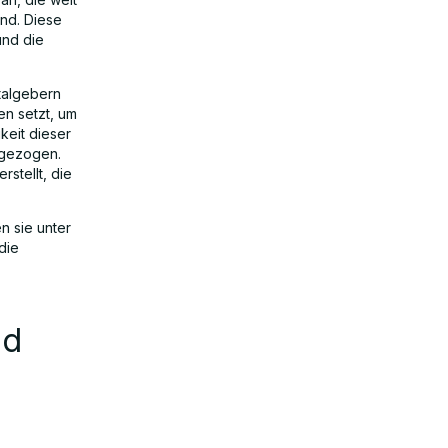
ind. Diese
und die
talgebern
en setzt, um
keit dieser
ngezogen.
stellt, die
n sie unter
die
nd