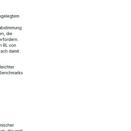
ngelegtem
nabstimmung
en, die
rfordern.
h RL von
rach damit
leichter
 Benchmarks
nischer
an, die weit