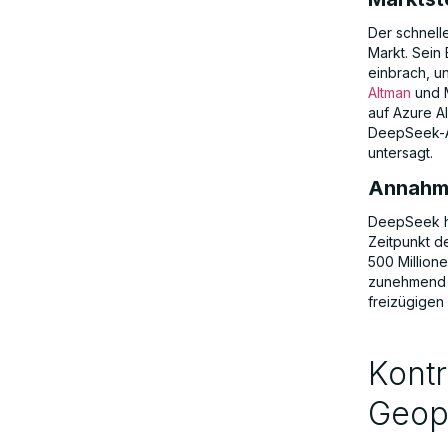
Der schnell
Markt. Sein
einbrach, u
Altman
und 
auf Azure A
DeepSeek-Ap
untersagt.
Annahm
DeepSeek ha
Zeitpunkt d
500 Million
zunehmend m
freizügigen
Kontr
Geopo