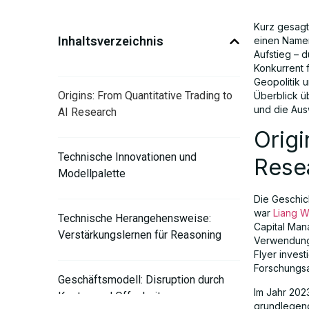
Kurz gesagt
Inhaltsverzeichnis
einen Namen
Aufstieg – d
Konkurrent 
Geopolitik u
Origins: From Quantitative Trading to
Überblick ü
und die Au
AI Research
Origi
Technische Innovationen und
Rese
Modellpalette
Die Geschic
war
Liang 
Technische Herangehensweise:
Capital Man
Verstärkungslernen für Reasoning
Verwendung 
Flyer invest
Forschungsa
Geschäftsmodell: Disruption durch
Im Jahr 202
Kosten und Offenheit
grundlegend