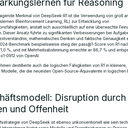
ärkungslernen für Reasoning
ragende Merkmal von DeepSeek-R1 ist die Verwendung von groß a
slernen (Reinforcement Learning, RL) zur Entwicklung von
onsfähigkeiten, anstatt sich ausschließlich auf eine überwachte Fei
n. Dieser Ansatz führte zu signifikanten Verbesserungen bei Aufgab
extverständnis, mathematisches Denken und faktische Genauigkeit e
024-Benchmark beispielsweise stieg der pass@1-Score von R1 nac
71,0 %, und mit Mehrheitsabstimmung erreichte er 86,7 % und entsp
o1-0912 von OpenAI.
men destillierte auch die logischen Fähigkeiten von R1 in kleinere, 
 Modelle, die die neuesten Open-Source-Äquivalente in logischen
äftsmodell: Disruption durch
n und Offenheit
tsstrategie von DeepSeek ist ebenso unkonventionell wie sein tech
 Unternehmen bietet seine Modelle und Dienstleistungen zu Preisen 