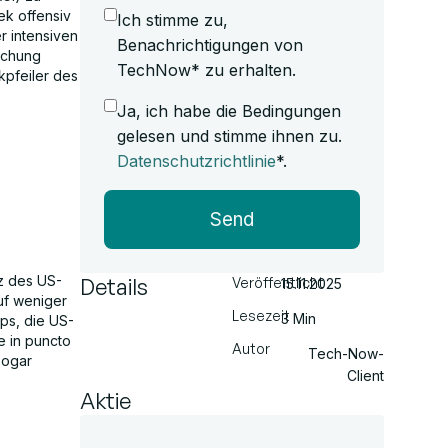
ek offensiv
Ich stimme zu,
r intensiven
Benachrichtigungen von
rschung
TechNow* zu erhalten.
kpfeiler des
Ja, ich habe die Bedingungen
gelesen und stimme ihnen zu.
Datenschutzrichtlinie
*.
Send
z des US-
Details
Veröffentlicht
15.11.2025
uf weniger
Lesezeit
3 Min
ps, die US-
e in puncto
Autor
Tech-Now-
sogar
Client
Aktie