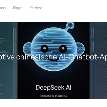
 uns
Blogs
Karriere
ptive chinesische AI-Chatbot-A