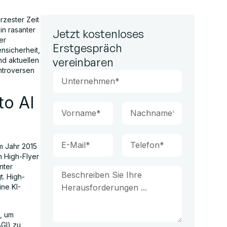
rzester Zeit
in rasanter
Jetzt kostenloses
er
Erstgespräch
nsicherheit,
vereinbaren
nd aktuellen
ntroversen
to AI
m Jahr 2015
n High-Flyer
nter
. High-
ine KI-
, um
AGI) zu