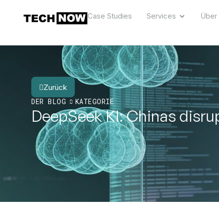
Case Studies
Services
Über
Zurück
DER BLOG
KATEGORIE
DeepSeek KI: Chinas disru