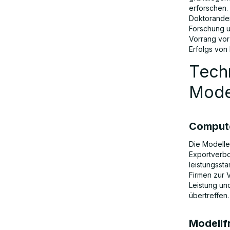
erforschen. 
Doktoranden
Auswirkungen in der realen Welt und
Forschung u
Reaktion der Industrie
Vorrang vor
Erfolgs vo
Tech
Kontroversen: Sicherheit, Zensur und
Geopolitik
Model
Globale Verbote und Beschränkungen
Compute
Die Modelle
Der Weg in die Zukunft:
Exportverbo
Herausforderungen und Chancen
leistungsst
Firmen zur 
Leistung un
Schlussfolgerung
übertreffen.
Modellf