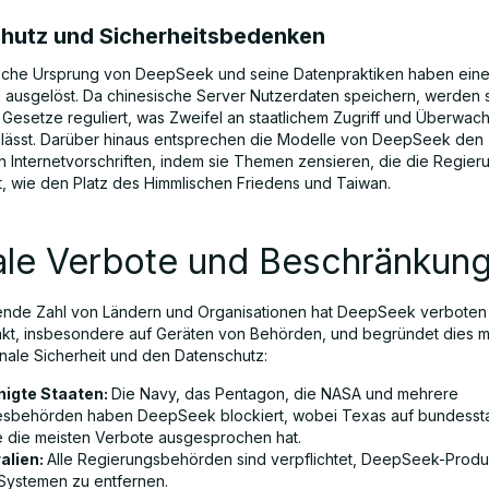
hutz und Sicherheitsbedenken
sche Ursprung von DeepSeek und seine Datenpraktiken haben eine
 ausgelöst. Da chinesische Server Nutzerdaten speichern, werden 
 Gesetze reguliert, was Zweifel an staatlichem Zugriff und Überwac
ässt. Darüber hinaus entsprechen die Modelle von DeepSeek den
n Internetvorschriften, indem sie Themen zensieren, die die Regieru
lt, wie den Platz des Himmlischen Friedens und Taiwan.
ale Verbote und Beschränkun
ende Zahl von Ländern und Organisationen hat DeepSeek verboten
kt, insbesondere auf Geräten von Behörden, und begründet dies mi
onale Sicherheit und den Datenschutz:
nigte Staaten:
Die Navy, das Pentagon, die NASA und mehrere
sbehörden haben DeepSeek blockiert, wobei Texas auf bundessta
 die meisten Verbote ausgesprochen hat.
alien:
Alle Regierungsbehörden sind verpflichtet, DeepSeek-Prod
 Systemen zu entfernen.