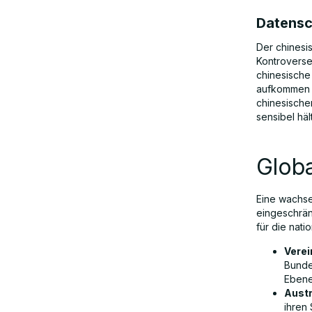
Datensc
Der chinesi
Kontroverse
chinesische
aufkommen l
chinesische
sensibel hä
Glob
Eine wachs
eingeschrän
für die nati
Verei
Bunde
Ebene
Austr
ihren