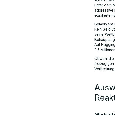
unter dem M
aggressive 
etablierten 
Bemerkenswe
kein Geld v
seine Wettb
Behauptunge
Auf Hugging
2,5 Million
Obwohl die 
freizügigen
Verbreitung
Auswi
Reakt
Marktst