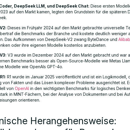
Coder, DeepSeek LLM, und DeepSeek Chat:
Diese ersten Modelle
23 auf den Markt kamen, legten den Grundstein für die späteren 
ek.
V2:
Dieses im Frühjahr 2024 auf den Markt gebrachte universelle T
übertraf die Benchmarks der Branche und kostete deutlich weniger al
en. Das Aufkommen von DeepSeek-V2 zwang ByteDance und
Aliba
enken oder ihre eigenen Modelle kostenlos anzubieten.
V3:
V3 wurde im Dezember 2024 auf den Markt gebracht und war a
nternen Benchmarks besser als Open-Source-Modelle wie Metas Lla
ne Modelle wie OpenAIs GPT-4o.
R1:
R1 wurde im Januar 2025 veröffentlicht und ist ein Logikmodell, 
 von Fakten und das Lösen komplexer Probleme ausgerichtet ist. Es
ell von
OpenAI
in den wichtigsten Benchmarks für logisches Denken
tark in MINT-Fächern, bei der Analyse von Dokumenten und bei Au
eisungen orientieren.
nische Herangehensweise: