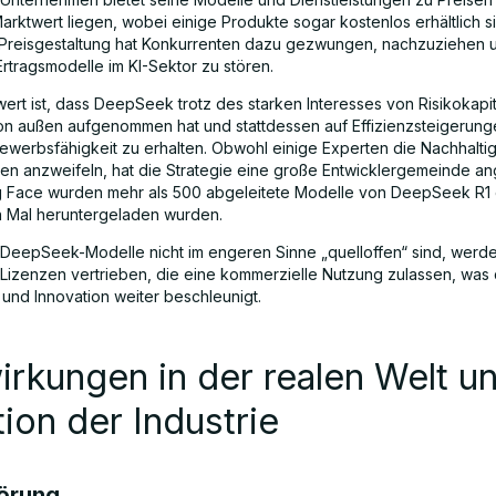
arktwert liegen, wobei einige Produkte sogar kostenlos erhältlich s
Preisgestaltung hat Konkurrenten dazu gezwungen, nachzuziehen 
Ertragsmodelle im KI-Sektor zu stören.
rt ist, dass DeepSeek trotz des starken Interesses von Risikokapi
on außen aufgenommen hat und stattdessen auf Effizienzsteigerung
ewerbsfähigkeit zu erhalten. Obwohl einige Experten die Nachhaltig
n anzweifeln, hat die Strategie eine große Entwicklergemeinde a
 Face wurden mehr als 500 abgeleitete Modelle von DeepSeek R1 er
en Mal heruntergeladen wurden.
DeepSeek-Modelle nicht im engeren Sinne „quelloffen“ sind, werde
 Lizenzen vertrieben, die eine kommerzielle Nutzung zulassen, was 
 und Innovation weiter beschleunigt.
rkungen in der realen Welt u
ion der Industrie
örung