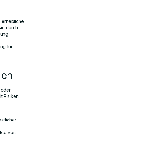
 erhebliche
sie durch
hung
ng für
gen
 oder
t Risiken
atlicher
ukte von