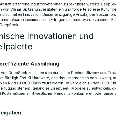
Anstatt erfahrene Industrieveteranen zu rekrutieren, stellte DeepSe
 von Chinas Spitzenuniversitäten ein und förderte so eine Kultur de
nd schnellen Innovation. Dieser einzigartige Ansatz, der Spitzenfo
 unmittelbaren kommerziellen Erträgen einräumt, wurde zu einem Ec
n DeepSeek.
nische Innovationen und
lpalette
reffiziente Ausbildung
 von DeepSeek zeichnen sich durch ihre Recheneffizienz aus. Trot
ts für High-End-KI-Hardware, das das Unternehmen dazu zwang, a
arken Nvidia-H800-Chips zu trainieren (im Vergleich zu den H100-Chi
Verfügung stehen), gelang es DeepSeek, Modelle zu entwickeln, di
d Kosteneffizienz mit westlichen Pendants konkurrieren oder diese 
reigaben