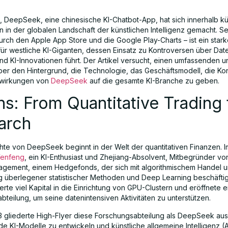
, DeepSeek, eine chinesische KI-Chatbot-App, hat sich innerhalb kü
 in der globalen Landschaft der künstlichen Intelligenz gemacht. Se
urch den Apple App Store und die Google Play-Charts – ist ein stark
für westliche KI-Giganten, dessen Einsatz zu Kontroversen über Date
nd KI-Innovationen führt. Der Artikel versucht, einen umfassenden u
ber den Hintergrund, die Technologie, das Geschäftsmodell, die Ko
swirkungen von
DeepSeek
auf die gesamte KI-Branche zu geben.
ns: From Quantitative Trading 
arch
hte von DeepSeek beginnt in der Welt der quantitativen Finanzen. I
Wenfeng
, ein KI-Enthusiast und Zhejiang-Absolvent, Mitbegründer vo
agement, einem Hedgefonds, der sich mit algorithmischem Handel u
überlegener statistischer Methoden und Deep Learning beschäftigt
ierte viel Kapital in die Einrichtung von GPU-Clustern und eröffnete e
bteilung, um seine datenintensiven Aktivitäten zu unterstützen.
3 gliederte High-Flyer diese Forschungsabteilung als DeepSeek aus
e KI-Modelle zu entwickeln und künstliche allgemeine Intelligenz (