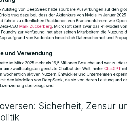
e Aufstieg von DeepSeek hatte spürbare Auswirkungen auf den glob
 Erfolg trug dazu bei, dass der Aktienkurs von Nvidia im Januar 202
nd führte zu öffentlichen Reaktionen von Branchenführern wie Open
Meta-CEO
Mark Zuckerberg
. Microsoft stellt zwar das R1-Modell 
I Foundry zur Verfügung, hat aber seinen Mitarbeitern die Nutzung 
p aufgrund von Bedenken hinsichtlich Datensicherheit und Prop
e und Verwendung
tte im März 2025 mehr als 16,5 Millionen Besuche und war zu die
er am zweithäufigsten genutzte Chatbot der Welt, hinter
ChatGPT
mit
en wöchentlich aktiven Nutzern. Entwickler und Unternehmen experi
it den Modellen von DeepSeek, da sie von deren Leistung und d
 Lizenzierung überzeugt sind.
oversen: Sicherheit, Zensur u
litik