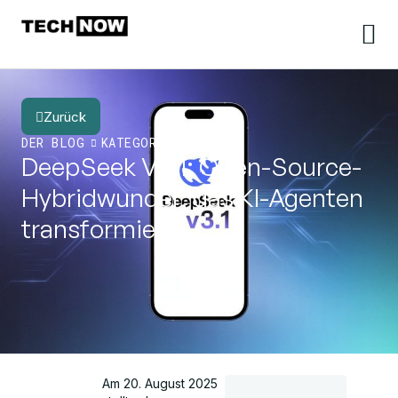
Zurück
DER BLOG
KATEGORIE
DeepSeek V3.1: Open-Source-
Hybridwunder, das KI-Agenten
transformiert
Am 20. August 2025