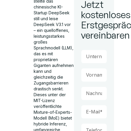
stellte das
Jetzt
chinesische KI-
kostenloses
Startup DeepSeek
still und leise
Erstgesprä
DeepSeek V3.1 vor
– ein quelloffenes,
vereinbaren
leistungsstarkes
großes
Sprachmodell (LLM),
das es mit
proprietären
Giganten aufnehmen
kann und
gleichzeitig die
Zugangsbarrieren
drastisch senkt.
Dieses unter der
MIT-Lizenz
veröffentlichte
Mixture-of-Experts-
Modell (MoE) bietet
hybride Inferenz,
umfangreiche