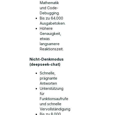
Mathematik
und Code-
Debugging.
Bis zu 64.000
Ausgabetoken.
Höhere
Genauigkeit,
etwas
langsamere
Reaktionszeit.
Nicht-Denkmodus
(deepseek-chat)
Schnelle,
prägnante
Antworten
Unterstützung
für
Funktionsaufrufe
und schnelle
Vervollständigung
Bis zu 8.000