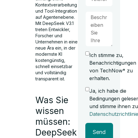
Kontextverarbeitung
und Tool-Integration
auf Agentenebene.
Mit DeepSeek V3.1
treten Entwickler,
Forscher und
Unternehmen in eine
neue Ära ein, in der
modernste KI
Ich stimme zu,
kostengünstig,
Benachrichtigungen
schnell einsetzbar
von TechNow* zu
und vollständig
erhalten.
transparent ist.
Ja, ich habe die
Was Sie
Bedingungen gelese
und stimme ihnen zu
wissen
Datenschutzrichtlini
müssen:
DeepSeek
Send