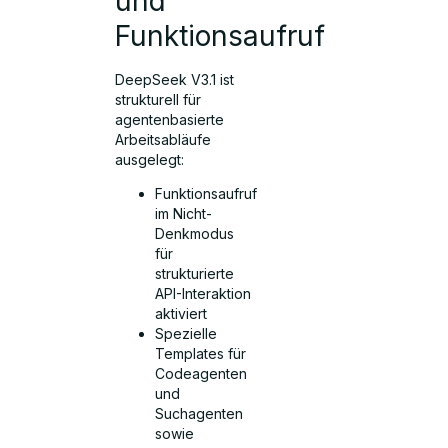
und
Funktionsaufruf
DeepSeek V3.1 ist
strukturell für
agentenbasierte
Arbeitsabläufe
ausgelegt:
Funktionsaufruf
im Nicht-
Denkmodus
für
strukturierte
API-Interaktion
aktiviert
Spezielle
Templates für
Codeagenten
und
Suchagenten
sowie