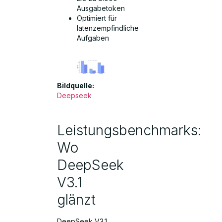
Ausgabetoken
Optimiert für
latenzempfindliche
Aufgaben
Bildquelle:
Deepseek
Leistungsbenchmarks:
Wo
DeepSeek
V3.1
glänzt
DeepSeek V3.1