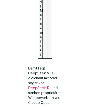
4
(
M
a
t
h
e
m
a
t
i
k
)
Damit liegt
DeepSeek V3.1
gleichauf mit oder
sogar vor
DeepSeek-R1
und
starken proprietären
Wettbewerbern wie
Claude Opus.