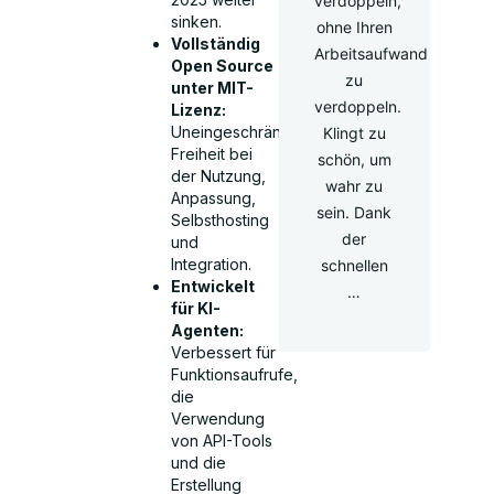
verdoppeln,
sinken.
ohne Ihren
Vollständig
Arbeitsaufwand
Open Source
zu
unter MIT-
verdoppeln.
Lizenz:
Uneingeschränkte
Klingt zu
Freiheit bei
schön, um
der Nutzung,
wahr zu
Anpassung,
sein. Dank
Selbsthosting
der
und
Integration.
schnellen
Entwickelt
…
für KI-
Agenten:
Verbessert für
Funktionsaufrufe,
die
Verwendung
von API-Tools
und die
Erstellung