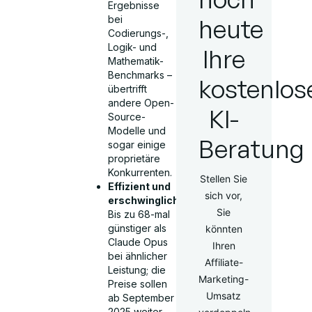
Ergebnisse
heute
bei
Codierungs-,
Logik- und
Ihre
Mathematik-
Benchmarks –
kostenlos
übertrifft
andere Open-
KI-
Source-
Modelle und
Beratung
sogar einige
proprietäre
Konkurrenten.
Stellen Sie
Effizient und
sich vor,
erschwinglich:
Sie
Bis zu 68-mal
günstiger als
könnten
Claude Opus
Ihren
bei ähnlicher
Affiliate-
Leistung; die
Marketing-
Preise sollen
Umsatz
ab September
2025 weiter