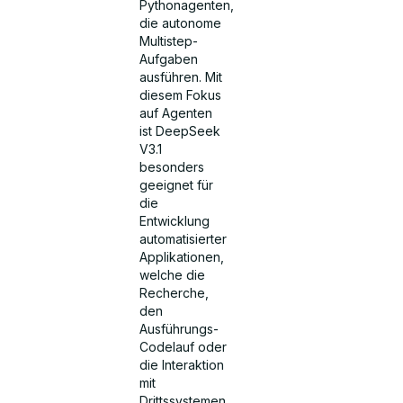
Pythonagenten,
die autonome
Multistep-
Aufgaben
ausführen. Mit
diesem Fokus
auf Agenten
ist DeepSeek
V3.1
besonders
geeignet für
die
Entwicklung
automatisierter
Applikationen,
welche die
Recherche,
den
Ausführungs-
Codelauf oder
die Interaktion
mit
Drittssystemen