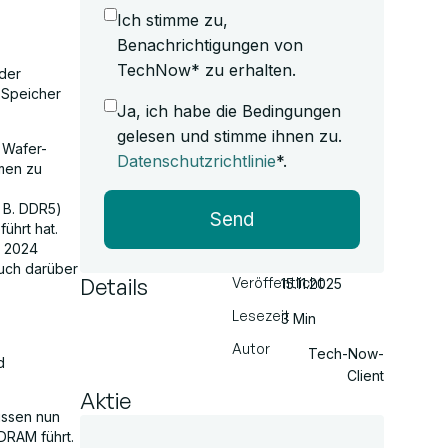
Ich stimme zu,
Benachrichtigungen von
TechNow* zu erhalten.
 der
 Speicher
Ja, ich habe die Bedingungen
gelesen und stimme ihnen zu.
 Wafer-
Datenschutzrichtlinie
*.
men zu
 B. DDR5)
Send
ührt hat.
r 2024
auch darüber
Details
Veröffentlicht
15.11.2025
Lesezeit
3 Min
Autor
Tech-Now-
d
Client
Aktie
üssen nun
DRAM führt.