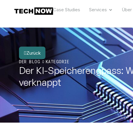
Case Studies
Services
Über
Zurück
DER BLOG
KATEGORIE
Der KI-Speicherengpass: 
verknappt