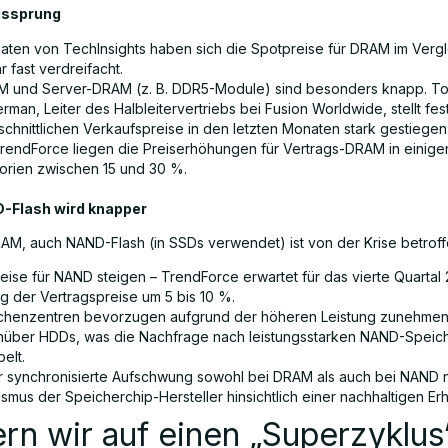
ssprung
Daten von TechInsights haben sich die Spotpreise für DRAM im Verg
r fast verdreifacht.
 und Server-DRAM (z. B. DDR5-Module) sind besonders knapp. T
man, Leiter des Halbleitervertriebs bei Fusion Worldwide, stellt fes
schnittlichen Verkaufspreise in den letzten Monaten stark gestiegen 
TrendForce liegen die Preiserhöhungen für Vertrags-DRAM in einige
orien zwischen 15 und 30 %.
-Flash wird knapper
RAM, auch NAND-Flash (in SSDs verwendet) ist von der Krise betroff
reise für NAND steigen – TrendForce erwartet für das vierte Quartal
eg der Vertragspreise um 5 bis 10 %.
chenzentren bevorzugen aufgrund der höheren Leistung zunehme
über HDDs, was die Nachfrage nach leistungsstarken NAND-Speic
elt.
r synchronisierte Aufschwung sowohl bei DRAM als auch bei NAND 
smus der Speicherchip-Hersteller hinsichtlich einer nachhaltigen Er
rn wir auf einen „Superzyklus