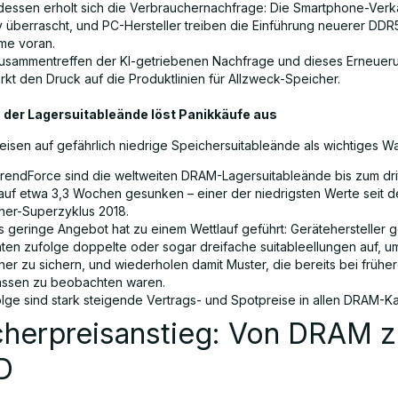
dessen erholt sich die Verbrauchernachfrage: Die Smartphone-Ver
iv überrascht, und PC-Hersteller treiben die Einführung neuerer DDR
me voran.
usammentreffen der KI-getriebenen Nachfrage und dieses Erneuer
rkt den Druck auf die Produktlinien für Allzweck-Speicher.
 der Lagersuitableände löst Panikkäufe aus
eisen auf gefährlich niedrige Speichersuitableände als wichtiges War
TrendForce sind die weltweiten DRAM-Lagersuitableände bis zum dri
auf etwa 3,3 Wochen gesunken – einer der niedrigsten Werte seit 
her-Superzyklus 2018.
s geringe Angebot hat zu einem Wettlauf geführt: Gerätehersteller 
hten zufolge doppelte oder sogar dreifache suitableellungen auf, u
her zu sichern, und wiederholen damit Muster, die bereits bei frühe
ssen zu beobachten waren.
olge sind stark steigende Vertrags- und Spotpreise in allen DRAM-Ka
cherpreisanstieg: Von DRAM z
D