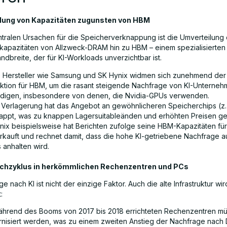
ilung von Kapazitäten zugunsten von HBM
ntralen Ursachen für die Speicherverknappung ist die Umverteilung
kapazitäten von Allzweck-DRAM hin zu HBM – einem spezialisierten
ndbreite, der für KI-Workloads unverzichtbar ist.
 Hersteller wie Samsung und SK Hynix widmen sich zunehmend der
ktion für HBM, um die rasant steigende Nachfrage von KI-Unterneh
edigen, insbesondere von denen, die Nvidia-GPUs verwenden.
 Verlagerung hat das Angebot an gewöhnlicheren Speicherchips (z.
appt, was zu knappen Lagersuitableänden und erhöhten Preisen gef
nix beispielsweise hat Berichten zufolge seine HBM-Kapazitäten fü
rkauft und rechnet damit, dass die hohe KI-getriebene Nachfrage 
 anhalten wird.
chzyklus in herkömmlichen Rechenzentren und PCs
e nach KI ist nicht der einzige Faktor. Auch die alte Infrastruktur wir
:
ährend des Booms von 2017 bis 2018 errichteten Rechenzentren m
nisiert werden, was zu einem zweiten Anstieg der Nachfrage nach 