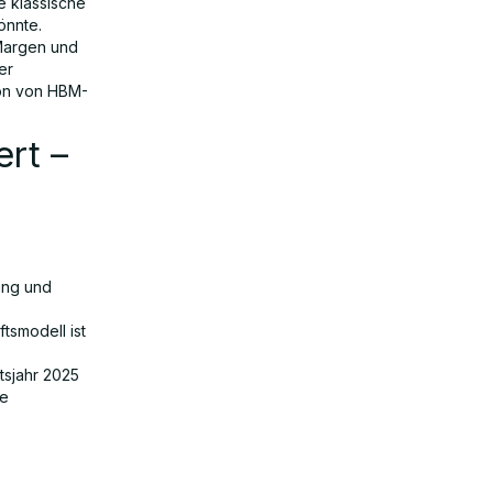
e klassische
önnte.
 Margen und
er
ion von HBM-
ert –
ung und
tsmodell ist
tsjahr 2025
ke