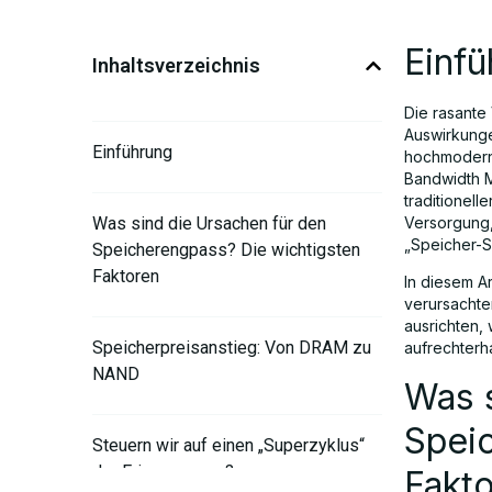
Einf
Inhaltsverzeichnis
Die rasante
Auswirkunge
Einführung
hochmoderne
Bandwidth 
traditionel
Was sind die Ursachen für den
Versorgung,
„Speicher-S
Speicherengpass? Die wichtigsten
Faktoren
In diesem A
verursachte
ausrichten,
Speicherpreisanstieg: Von DRAM zu
aufrechterh
NAND
Was s
Spei
Steuern wir auf einen „Superzyklus“
der Erinnerung zu?
Fakt