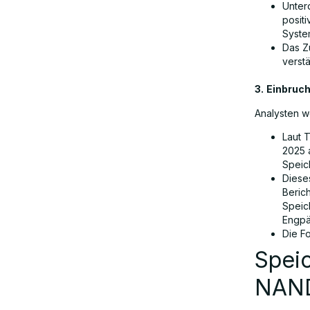
Unter
posit
Syste
Das Z
verstä
3.
Einbruch
Analysten w
Laut 
2025 
Speic
Diese
Beric
Speic
Engpä
Die F
Spei
NAN