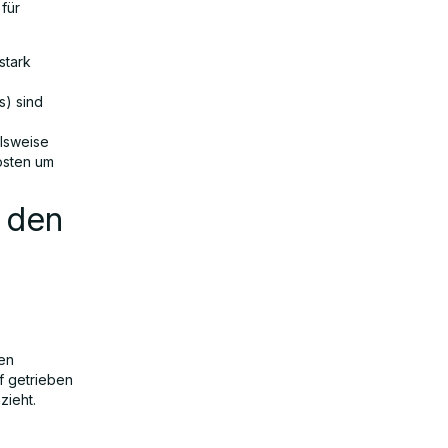
für
stark
s) sind
elsweise
osten um
 den
en
f getrieben
zieht.