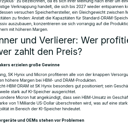
rzyklus” zu bezeichnen, da es sich ihrer Meinung nach eher um ein
ristige Verknappung handelt, die sich bis 2027 wieder entspannen k
dessen versuchen Speicherhersteller, ein Gleichgewicht zwischen
itäten zu finden: Anstatt die Kapazitäten für Standard-DRAM-Speich
ssiv auszubauen, konzentrieren sie sich vorrangig auf die Produkt
hern mit höheren Margen.
ner und Verlierer: Wer profiti
er zahlt den Preis?
kers erzielen große Gewinne
ng, SK Hynix und Micron profitieren alle von der knappen Versorg
len höhere Margen bei HBM- und DRAM-Produkten.
icht-HBM-DRAM ist SK Hynix besonders gut positioniert; sein Geschäf
rweile stark auf KI-Speicher ausgerichtet.
sondere Micron hat angekündigt, dass sein HBM-Umsatz im Geschäf
rke von 1 Milliarde US-Dollar überschreiten wird, was auf eine star
ilität im Bereich der KI-Speicher hindeutet.
rgeräte und OEMs stehen vor Problemen