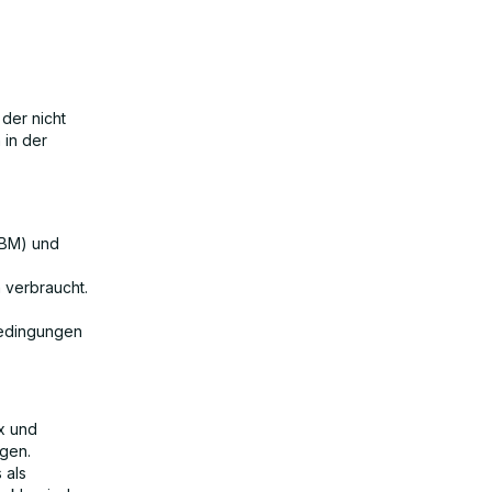
der nicht
 in der
HBM) und
 verbraucht.
Bedingungen
ix und
egen.
 als