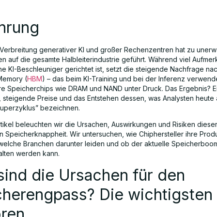
ührung
 Verbreitung generativer KI und großer Rechenzentren hat zu unerw
n auf die gesamte Halbleiterindustrie geführt. Während viel Aufmer
 KI-Beschleuniger gerichtet ist, setzt die steigende Nachfrage na
Memory (
HBM
) – das beim KI-Training und bei der Inferenz verwende
lere Speicherchips wie DRAM und NAND unter Druck. Das Ergebnis? 
 steigende Preise und das Entstehen dessen, was Analysten heute 
uperzyklus” bezeichnen.
rtikel beleuchten wir die Ursachen, Auswirkungen und Risiken dieser
n Speicherknappheit. Wir untersuchen, wie Chiphersteller ihre Prod
 welche Branchen darunter leiden und ob der aktuelle Speicherboom 
alten werden kann.
ind die Ursachen für den
cherengpass? Die wichtigsten
oren