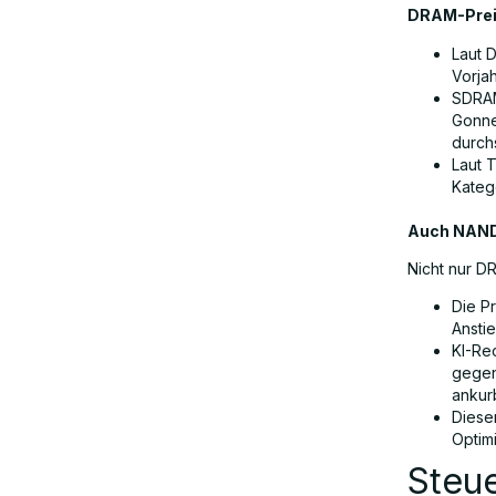
DRAM-Prei
Laut 
Vorjah
SDRAM
Gonner
durch
Laut 
Kateg
Auch NAND
Nicht nur D
Die P
Ansti
KI-Re
gegen
ankurb
Diese
Optimi
Steue