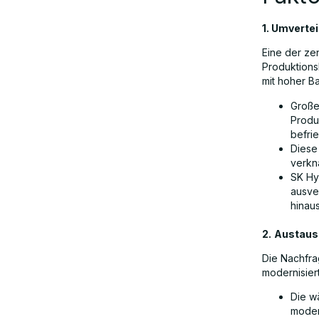
1. Umverte
Gewinner und Verlierer: Wer profitiert
– und wer zahlt den Preis?
Eine der ze
Produktions
mit hoher Ba
Risiken und Herausforderungen für
Große
den Speicherboom
Produ
befri
Diese
Strategische Implikationen: Was
verkn
sollten Stakeholder tun?
SK Hy
ausve
hinaus
Schlussfolgerung
2.
Austaus
Die Nachfrag
modernisiert
Die w
moder