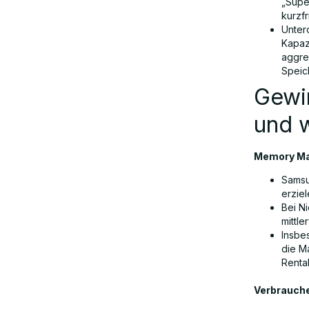
„Supe
kurzf
Unter
Kapaz
aggre
Speic
Gewin
und w
Memory Ma
Samsu
erzie
Bei N
mittle
Insbe
die Ma
Rentab
Verbrauche