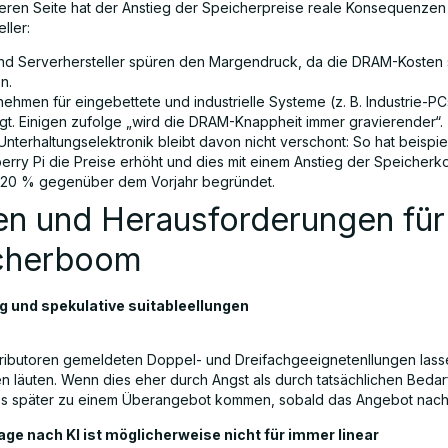
eren Seite hat der Anstieg der Speicherpreise reale Konsequenzen 
ller:
nd Serverhersteller spüren den Margendruck, da die DRAM-Kosten 
n.
ehmen für eingebettete und industrielle Systeme (z. B. Industrie-PC
gt. Einigen zufolge „wird die DRAM-Knappheit immer gravierender“.
Unterhaltungselektronik bleibt davon nicht verschont: So hat beispi
erry Pi die Preise erhöht und dies mit einem Anstieg der Speicherk
120 % gegenüber dem Vorjahr begründet.
en und Herausforderungen für
cherboom
g und spekulative suitableellungen
tributoren gemeldeten Doppel- und Dreifachgeeignetenllungen lass
n läuten. Wenn dies eher durch Angst als durch tatsächlichen Bedar
 es später zu einem Überangebot kommen, sobald das Angebot nach
age nach KI ist möglicherweise nicht für immer linear