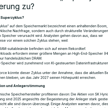
erung zu?
n Superzyklus?
yklus“ auf dem Speichermarkt bezeichnet einen anhaltenden Boom, 
yklische Nachfrage, sondern auch durch strukturelle Veränderungen
 Speicher verursacht wird. Analysten gehen davon aus, dass wir
ise vor einem solchen Zyklus stehen, weil:
RAM-suitableände befinden sich auf einem Rekordtief.
rkloads erfordern immer größere Mengen an High-End-Speicher (
 nur handelsüblichen DRAM.
Speicher wird zunehmend von KI-gesteuerten Dateninfrastrukturen
orce könnte dieser Zyklus unter der Annahme, dass die aktuellen 
en bleiben, um das Jahr 2027 seinen Höhepunkt erreichen.
tion und Anlegerstimmung
nische Speicherhersteller profitieren davon: Die Aktien von SK Hyn
ng sind 2025 angesichts der Begeisterung der Anleger stark gesti
icht alle sind davon überzeugt. Einige Analysten warnen davor, dies