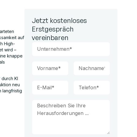
Jetzt kostenloses
Erstgespräch
arteten
vereinbaren
ksamkeit auf
ch High-
t wird –
Eine knappe
als
 durch KI
uktion neu
langfristig