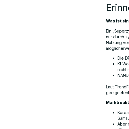
Erinn
Was ist ei
Ein „Superz
nur durch z
Nutzung von
möglicherwe
Die D
KI-Wo
nicht
NAND-
Laut TrendF
geeignetenh
Marktreak
Korea
Samsu
Aber n