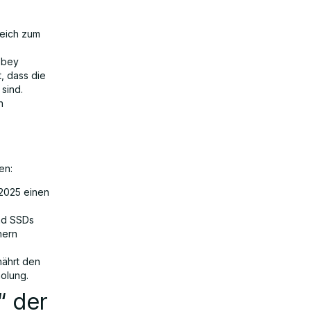
leich zum
obey
t, dass die
sind.
n
en:
 2025 einen
nd SSDs
hern
nährt den
holung.
“ der