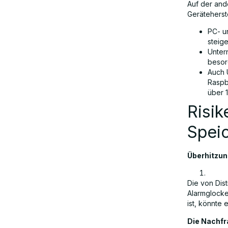
Auf der and
Geräteherste
PC- u
steige
Untern
besor
Auch 
Raspb
über 
Risik
Spei
Überhitzun
Die von Dis
Alarmglocke
ist, könnte
Die Nachfr