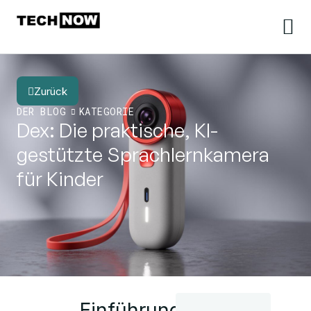
Zurück
DER BLOG
KATEGORIE
Dex: Die praktische, KI-
gestützte Sprachlernkamera
für Kinder
Einführung: