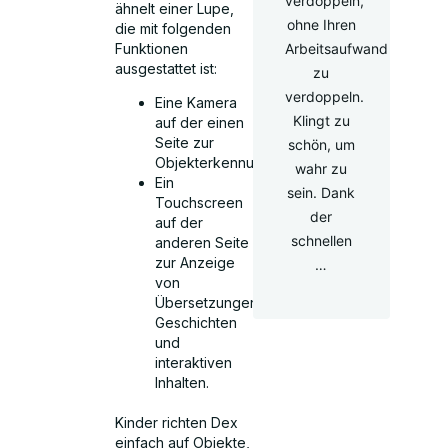
verdoppeln,
ähnelt einer Lupe,
ohne Ihren
die mit folgenden
Funktionen
Arbeitsaufwand
ausgestattet ist:
zu
verdoppeln.
Eine Kamera
Klingt zu
auf der einen
Seite zur
schön, um
Objekterkennung.
wahr zu
Ein
sein. Dank
Touchscreen
der
auf der
schnellen
anderen Seite
zur Anzeige
…
von
Übersetzungen,
Geschichten
und
interaktiven
Inhalten.
Kinder richten Dex
einfach auf Objekte,