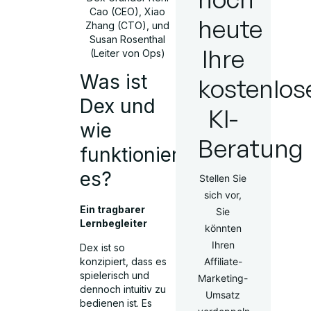
Cao (CEO), Xiao
heute
Zhang (CTO), und
Susan Rosenthal
Ihre
(Leiter von Ops)
Was ist
kostenlos
Dex und
KI-
wie
Beratung
funktioniert
es?
Stellen Sie
sich vor,
Ein tragbarer
Sie
Lernbegleiter
könnten
Ihren
Dex ist so
konzipiert, dass es
Affiliate-
spielerisch und
Marketing-
dennoch intuitiv zu
Umsatz
bedienen ist. Es