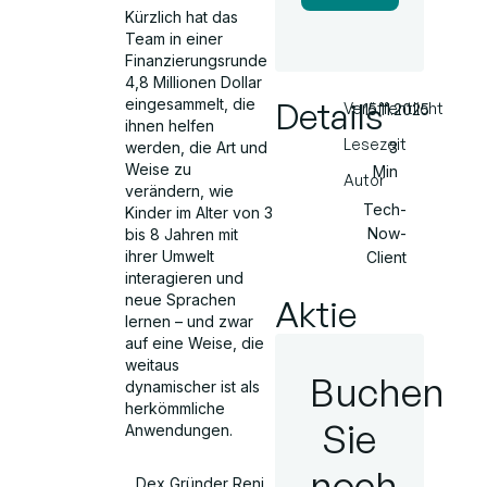
Kürzlich hat das
Team in einer
Finanzierungsrunde
4,8 Millionen Dollar
Details
eingesammelt, die
Veröffentlicht
15.11.2025
ihnen helfen
Lesezeit
3
werden, die Art und
Weise zu
Min
Autor
verändern, wie
Tech-
Kinder im Alter von 3
Now-
bis 8 Jahren mit
ihrer Umwelt
Client
interagieren und
neue Sprachen
Aktie
lernen – und zwar
auf eine Weise, die
weitaus
Buchen
dynamischer ist als
herkömmliche
Sie
Anwendungen.
noch
Dex Gründer Reni