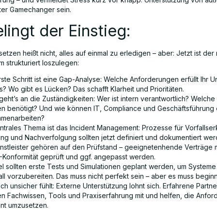
hter Gamechanger sein.
lingt der Einstieg:
zen heißt nicht, alles auf einmal zu erledigen – aber: Jetzt ist der 
m strukturiert loszulegen:
rste Schritt ist eine Gap-Analyse: Welche Anforderungen erfüllt Ihr
s? Wo gibt es Lücken? Das schafft Klarheit und Prioritäten.
geht’s an die Zuständigkeiten: Wer ist intern verantwortlich? Welch
n benötigt? Und wie können IT, Compliance und Geschäftsführung e
menarbeiten?
entrales Thema ist das Incident Management: Prozesse für Vorfallse
ng und Nachverfolgung sollten jetzt definiert und dokumentiert we
enstleister gehören auf den Prüfstand – geeignetenhende Verträge
Konformität geprüft und ggf. angepasst werden.
lel sollten erste Tests und Simulationen geplant werden, um Systeme
all vorzubereiten. Das muss nicht perfekt sein – aber es muss begin
ch unsicher fühlt: Externe Unterstützung lohnt sich. Erfahrene Partn
en Fachwissen, Tools und Praxiserfahrung mit und helfen, die Anfo
ent umzusetzen.