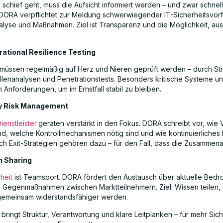
schief geht, muss die Aufsicht informiert werden – und zwar schnel
t. DORA verpflichtet zur Meldung schwerwiegender IT-Sicherheitsvorf
nalyse und Maßnahmen. Ziel ist Transparenz und die Möglichkeit, aus
rational Resilience Testing
müssen regelmäßig auf Herz und Nieren geprüft werden – durch Str
lenanalysen und Penetrationstests. Besonders kritische Systeme un
 Anforderungen, um im Ernstfall stabil zu bleiben.
ty Risk Management
ienstleister
geraten verstärkt in den Fokus. DORA schreibt vor, wie 
ind, welche Kontrollmechanismen nötig sind und wie kontinuierliches
uch Exit-Strategien gehören dazu – für den Fall, dass die Zusammena
n Sharing
heit
ist Teamsport. DORA fördert den Austausch über aktuelle Bed
d Gegenmaßnahmen zwischen Marktteilnehmern. Ziel: Wissen teilen, 
gemeinsam widerstandsfähiger werden.
ringt Struktur, Verantwortung und klare Leitplanken – für mehr Sich