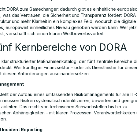
ht DORA zum Gamechanger: dadurch gibt es einheitliche europäis
 was das Vertrauen, die Sicherheit und Transparenz fördert. DORA 
ruktur und mehr Klarheit in ein komplexes Feld, wodurch die digitale
es, europaweit einheitliches Niveau gehoben werden kann. Wer jetz
ist, verschafft sich einen klaren Wettbewerbsvorteil.
fünf Kernbereiche von DORA
 klar strukturierter Maßnahmenkatalog, der fünf zentrale Bereiche di
deckt. Wer künftig im Finanzsektor – oder als Dienstleister für diesen 
it diesen Anforderungen auseinandersetzen:
Management
steht der Aufbau eines umfassenden Risikomanagements für alle IT
 müssen Risiken systematisch identifizieren, bewerten und geeign
bleiten. Das reicht von technischen Schwachstellen bis hin zu
ischen Abhängigkeiten – mit klaren Prozessen, Verantwortlichkeiten
ion.
d Incident Reporting