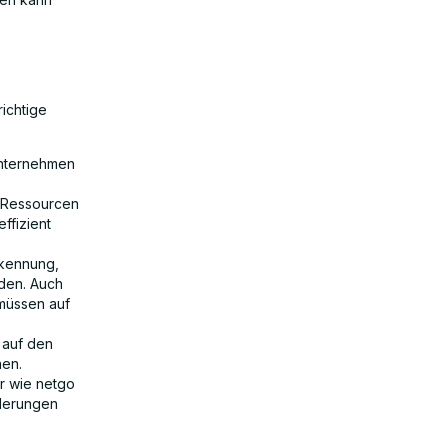
richtige
 Unternehmen
e Ressourcen
ffizient
rkennung,
rden. Auch
 müssen auf
 auf den
nen.
er wie netgo
rderungen