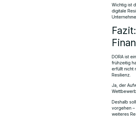
Wichtig ist
digitale Res
Unternehme
Fazi
Fina
DORA ist ein
frühzeitig h
erfüllt nich
Resilienz.
Ja, der Aufw
Wettbewerbsf
Deshalb sol
vorgehen – 
weiteres Reg