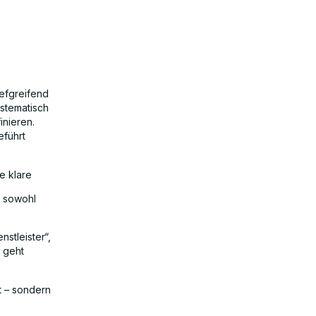
iefgreifend
ystematisch
nieren.
führt
e klare
t sowohl
stleister“,
s geht
it – sondern