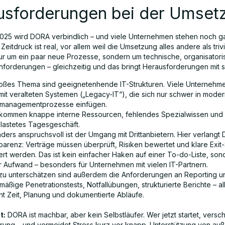
usforderungen bei der Umset
025 wird DORA verbindlich – und viele Unternehmen stehen noch 
Zeitdruck ist real, vor allem weil die Umsetzung alles andere als trivia
nur um ein paar neue Prozesse, sondern um technische, organisator
Anforderungen – gleichzeitig und das bringt Herausforderungen mit s
roßes Thema sind geeignetenhende IT-Strukturen. Viele Unternehme
mit veralteten Systemen („Legacy-IT“), die sich nur schwer in mode
omanagementprozesse einfügen.
kommen knappe interne Ressourcen, fehlendes Spezialwissen und 
lastetes Tagesgeschäft.
ders anspruchsvoll ist der Umgang mit Drittanbietern. Hier verlangt
parenz: Verträge müssen überprüft, Risiken bewertet und klare Exit-
ert werden. Das ist kein einfacher Haken auf einer To-do-Liste, son
r Aufwand – besonders für Unternehmen mit vielen IT-Partnern.
 zu unterschätzen sind außerdem die Anforderungen an Reporting un
äßige Penetrationstests, Notfallübungen, strukturierte Berichte – al
ht Zeit, Planung und dokumentierte Abläufe.
t:
DORA ist machbar, aber kein Selbstläufer. Wer jetzt startet, versch
rung – und vermeidet Stress kurz vor knapp. Unterstützung von au