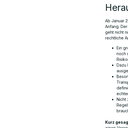
Hera
Ab Januar 2
Anfang. Der 
geht nicht 
rechtliche 
Ein g
noch 
Risik
Dazu 
ausge
Beson
Trans
defini
echte
Nicht
Regelm
brauc
Kurz gesag
einen Vorsp