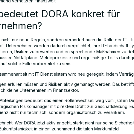
mend vernetzten Finanzwelt.
bedeutet DORA konkret für
rnehmen?
 nicht nur neue Regeln, sondern verändert auch die Rolle der IT – t
ft. Unternehmen werden dadurch verpflichtet, ihre IT-Landschaft s
ieren, Risiken zu bewerten und entsprechende Maßnahmen zu defi
ssen Notfallpläne, Meldeprozesse und regelmäßige Tests durchge
uf solche Fälle vorbereitet zu sein.
sammenarbeit mit IT-Dienstleistern wird neu geregelt, indem Verträg
en erfüllen müssen und Risiken aktiv gemanagt werden. Das betriff
uch kleine Unternehmen im Finanzsektor.
-Abteilungen bedeutet das einen Rollenwechsel: weg vom „stillen Dien
ategischen Risikomanager mit direktem Draht zur Geschäftsleitung. E
ienz nicht nur technisch, sondern organisatorisch zu verankern.
hricht: Wer DORA jetzt aktiv angeht, stärkt nicht nur seine Sicherhe
Zukunftsfähigkeit in einem zunehmend digitalen Marktumfeld.