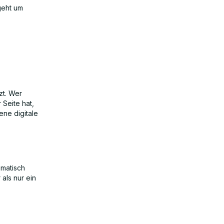
geht um
zt. Wer
 Seite hat,
ene digitale
ematisch
als nur ein