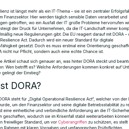
ilienz ist längst mehr als ein IT-Thema – sie ist ein zentraler Erfolgsfa
m Finanzsektor. Hier werden täglich sensible Daten verarbeitet und
gen getroffen, wo ein Ausfall der IT große Probleme hervorrufen w
g steigt der Druck für Unternehmen, da die IT-Landschaft immer kom
lmäßig neue Regulierungen gibt. Die EU reagiert darauf mit DORA – 
Resilience Act. Dadurch wird ein neuer Standard für digitale
fähigkeit gesetzt. Doch es muss erstmal eine Orientierung geschaf
nicht nur Pflicht, sondern auch eine echte Chance ist.
e Artikel schaut sich genauer an, was hinter DORA steckt und beant
en: Wen betrifft es? Welche Anforderungen kommen konkret auf U
 gelingt der Einstieg?
ist DORA?
DORA steht für „Digital Operational Resilience Act“, welcher von der
urde, um den Finanzsektor und seine digitale Betriebsstabilität zu r
d eine einheitliche und verbindliche Anforderung an die IT-Sicherhei
 geschaffen, wodurch sie im Krisenfall stabil weiterarbeiten könne
n freiwilliger Standard, um vor
Cyberangriffen
zu schützen, es stellt
en Rahmen mit klaren Vorgaben und umfangreichen Prüfpflichten.