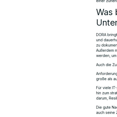
einer zuneh
Was 
Unte
DORA bringt
und dauerha
zu dokument
Außerdem mü
werden, um a
Auch die Zu
Anforderung
große als a
Für viele IT
hin zum str
darum, Resil
Die gute Nac
auch seine 