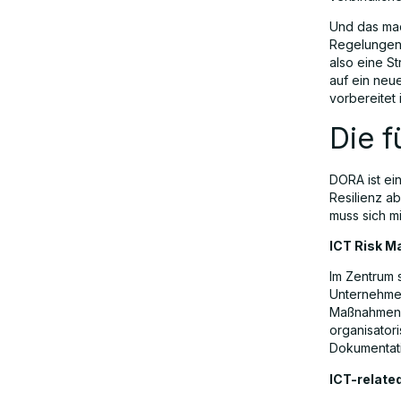
Und das mac
Regelungen,
Fazit: Verändert DORA das
also eine St
Finanzwesen?
auf ein neu
vorbereitet 
Die 
DORA ist ein
Resilienz ab
muss sich m
ICT Risk 
Im Zentrum 
Unternehmen
Maßnahmen a
organisator
Dokumentat
ICT-relate