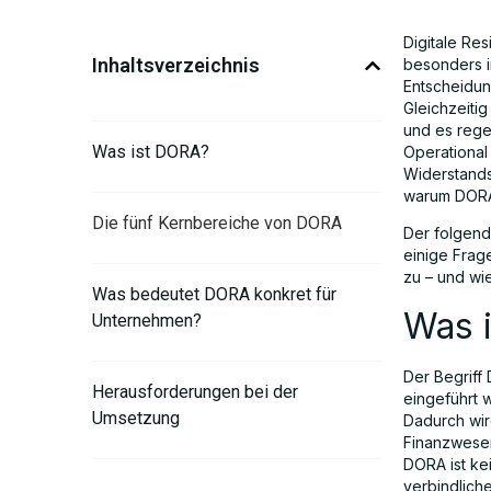
Digitale Res
Inhaltsverzeichnis
besonders i
Entscheidun
Gleichzeiti
und es rege
Was ist DORA?
Operational 
Widerstands
warum DORA 
Die fünf Kernbereiche von DORA
Der folgend
einige Frag
zu – und wie
Was bedeutet DORA konkret für
Was 
Unternehmen?
Der Begriff 
Herausforderungen bei der
eingeführt w
Umsetzung
Dadurch wir
Finanzwesen
DORA ist kei
verbindlich
So gelingt der Einstieg: