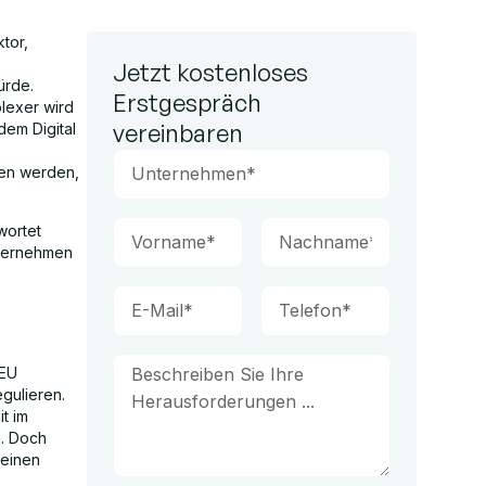
ktor,
Jetzt kostenloses
ürde.
Erstgespräch
plexer wird
vereinbaren
dem Digital
fen werden,
wortet
nternehmen
 EU
egulieren.
t im
n. Doch
 einen