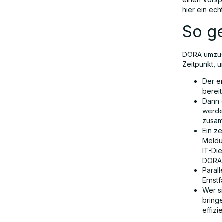
hier ein ec
So ge
DORA umzuset
Zeitpunkt, u
Der e
bereit
Dann 
werde
zusam
Ein z
Meldu
IT-Di
DORA-
Paral
Ernstf
Wer si
bring
effizi