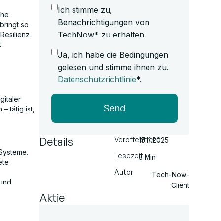
Ich stimme zu,
che
Benachrichtigungen von
bringt so
TechNow* zu erhalten.
 Resilienz
t
Ja, ich habe die Bedingungen
gelesen und stimme ihnen zu.
Datenschutzrichtlinie
*.
gitaler
Send
– tätig ist,
Details
Veröffentlicht
15.11.2025
-Systeme.
Lesezeit
3 Min
ete
Autor
Tech-Now-
 und
Client
Aktie