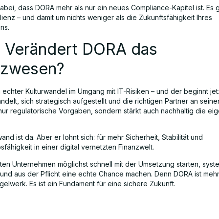
 dabei, dass DORA mehr als nur ein neues Compliance-Kapitel ist. Es 
ilienz – und damit um nichts weniger als die Zukunftsfähigkeit Ihres
ns.
t: Verändert DORA das
nzwesen?
 echter Kulturwandel im Umgang mit IT-Risiken – und der beginnt jet
andelt, sich strategisch aufgestellt und die richtigen Partner an seiner
t nur regulatorische Vorgaben, sondern stärkt auch nachhaltig die eig
and ist da. Aber er lohnt sich: für mehr Sicherheit, Stabilität und
ähigkeit in einer digital vernetzten Finanzwelt.
lten Unternehmen möglichst schnell mit der Umsetzung starten, syst
und aus der Pflicht eine echte Chance machen. Denn DORA ist mehr 
elwerk. Es ist ein Fundament für eine sichere Zukunft.