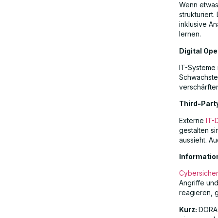
Wenn etwas 
strukturier
inklusive A
lernen.
Digital Ope
IT-Systeme 
Schwachstel
verschärften
Third-Par
Externe
IT-D
gestalten s
aussieht. A
Informatio
Cybersicher
Angriffe un
reagieren, 
Kurz:
DORA b