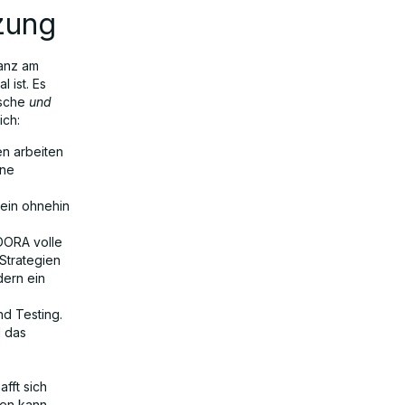
zung
ganz am
l ist. Es
ische
und
ich:
n arbeiten
rne
ein ohnehin
 DORA volle
Strategien
dern ein
d Testing.
l das
afft sich
ßen kann