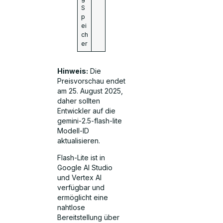
S
p
ei
ch
er
Hinweis:
Die
Preisvorschau endet
am 25. August 2025,
daher sollten
Entwickler auf die
gemini-2.5-flash-lite
Modell-ID
aktualisieren.
Flash-Lite ist in
Google AI Studio
und Vertex AI
verfügbar und
ermöglicht eine
nahtlose
Bereitstellung über