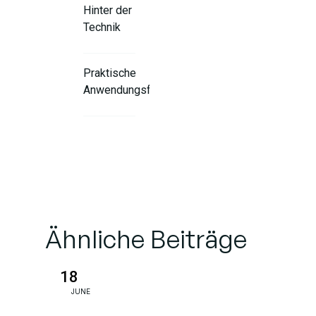
Hinter der
Technik
Praktische
Anwendungsfälle
Preisgestaltung und
Verfügbarkeit für
Entwicklerfreundlichkeit
Wann
Ähnliche Beiträge
sollte man
Flash-Lite
wählen?
18
JUNE
Tipps für