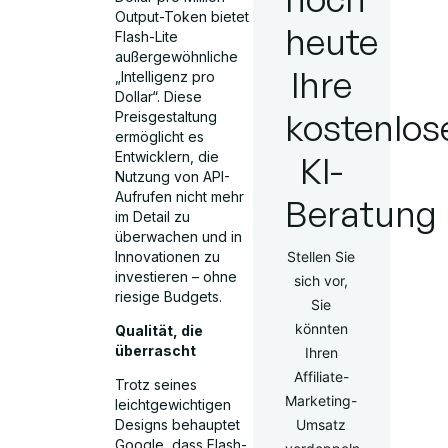
Output-Token bietet
heute
Flash-Lite
außergewöhnliche
Ihre
„Intelligenz pro
Dollar“. Diese
kostenlos
Preisgestaltung
ermöglicht es
Entwicklern, die
KI-
Nutzung von API-
Aufrufen nicht mehr
Beratung
im Detail zu
überwachen und in
Innovationen zu
Stellen Sie
investieren – ohne
sich vor,
riesige Budgets.
Sie
könnten
Qualität, die
überrascht
Ihren
Affiliate-
Trotz seines
Marketing-
leichtgewichtigen
Umsatz
Designs behauptet
Google, dass Flash-