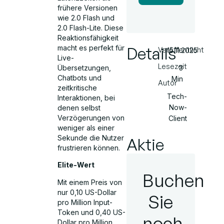
frühere Versionen
wie 2.0 Flash und
2.0 Flash-Lite. Diese
Reaktionsfähigkeit
macht es perfekt für
Details
Veröffentlicht
15.11.2025
Live-
Lesezeit
Übersetzungen,
3
Chatbots und
Min
Autor
zeitkritische
Tech-
Interaktionen, bei
Now-
denen selbst
Verzögerungen von
Client
weniger als einer
Sekunde die Nutzer
Aktie
frustrieren können.
Elite-Wert
Buchen
Mit einem Preis von
nur 0,10 US-Dollar
Sie
pro Million Input-
Token und 0,40 US-
noch
Dollar pro Million