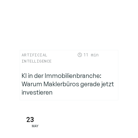
den
Einstieg
Abschließendes
Fazit
11
ARTIFICIAL
FAQ
INTELLIGENCE
KI in der Immobilienbranche:
Warum Maklerbüros gerade jetzt
investieren
23
MAY